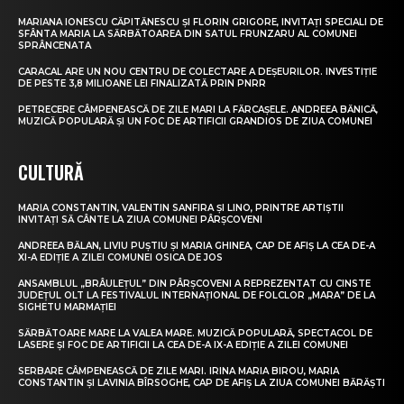
MARIANA IONESCU CĂPITĂNESCU ȘI FLORIN GRIGORE, INVITAȚI SPECIALI DE
SFÂNTA MARIA LA SĂRBĂTOAREA DIN SATUL FRUNZARU AL COMUNEI
SPRÂNCENATA
CARACAL ARE UN NOU CENTRU DE COLECTARE A DEȘEURILOR. INVESTIȚIE
DE PESTE 3,8 MILIOANE LEI FINALIZATĂ PRIN PNRR
PETRECERE CÂMPENEASCĂ DE ZILE MARI LA FĂRCAȘELE. ANDREEA BĂNICĂ,
MUZICĂ POPULARĂ ȘI UN FOC DE ARTIFICII GRANDIOS DE ZIUA COMUNEI
CULTURĂ
MARIA CONSTANTIN, VALENTIN SANFIRA ȘI LINO, PRINTRE ARTIȘTII
INVITAȚI SĂ CÂNTE LA ZIUA COMUNEI PÂRȘCOVENI
ANDREEA BĂLAN, LIVIU PUȘTIU ȘI MARIA GHINEA, CAP DE AFIȘ LA CEA DE-A
XI-A EDIȚIE A ZILEI COMUNEI OSICA DE JOS
ANSAMBLUL „BRÂULEȚUL” DIN PÂRȘCOVENI A REPREZENTAT CU CINSTE
JUDEȚUL OLT LA FESTIVALUL INTERNAȚIONAL DE FOLCLOR „MARA” DE LA
SIGHETU MARMAȚIEI
SĂRBĂTOARE MARE LA VALEA MARE. MUZICĂ POPULARĂ, SPECTACOL DE
LASERE ȘI FOC DE ARTIFICII LA CEA DE-A IX-A EDIȚIE A ZILEI COMUNEI
SERBARE CÂMPENEASCĂ DE ZILE MARI. IRINA MARIA BIROU, MARIA
CONSTANTIN ȘI LAVINIA BÎRSOGHE, CAP DE AFIȘ LA ZIUA COMUNEI BĂRĂȘTI