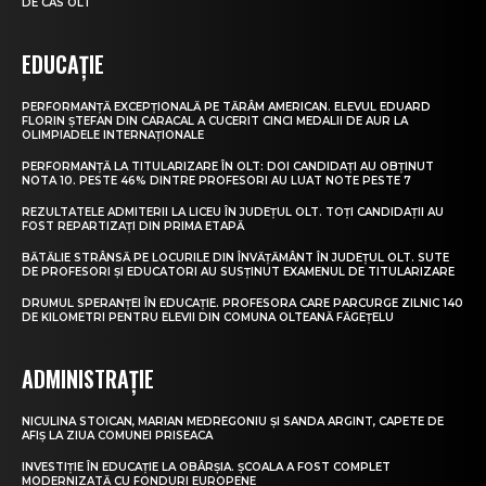
DE CAS OLT
EDUCAȚIE
PERFORMANȚĂ EXCEPȚIONALĂ PE TĂRÂM AMERICAN. ELEVUL EDUARD
FLORIN ȘTEFAN DIN CARACAL A CUCERIT CINCI MEDALII DE AUR LA
OLIMPIADELE INTERNAȚIONALE
PERFORMANȚĂ LA TITULARIZARE ÎN OLT: DOI CANDIDAȚI AU OBȚINUT
NOTA 10. PESTE 46% DINTRE PROFESORI AU LUAT NOTE PESTE 7
REZULTATELE ADMITERII LA LICEU ÎN JUDEȚUL OLT. TOȚI CANDIDAȚII AU
FOST REPARTIZAȚI DIN PRIMA ETAPĂ
BĂTĂLIE STRÂNSĂ PE LOCURILE DIN ÎNVĂȚĂMÂNT ÎN JUDEȚUL OLT. SUTE
DE PROFESORI ȘI EDUCATORI AU SUSȚINUT EXAMENUL DE TITULARIZARE
DRUMUL SPERANȚEI ÎN EDUCAȚIE. PROFESORA CARE PARCURGE ZILNIC 140
DE KILOMETRI PENTRU ELEVII DIN COMUNA OLTEANĂ FĂGEȚELU
ADMINISTRAȚIE
NICULINA STOICAN, MARIAN MEDREGONIU ȘI SANDA ARGINT, CAPETE DE
AFIȘ LA ZIUA COMUNEI PRISEACA
INVESTIȚIE ÎN EDUCAȚIE LA OBÂRȘIA. ȘCOALA A FOST COMPLET
MODERNIZATĂ CU FONDURI EUROPENE