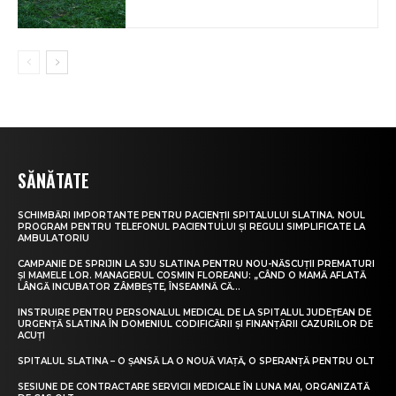
SĂNĂTATE
SCHIMBĂRI IMPORTANTE PENTRU PACIENȚII SPITALULUI SLATINA. NOUL
PROGRAM PENTRU TELEFONUL PACIENTULUI ȘI REGULI SIMPLIFICATE LA
AMBULATORIU
CAMPANIE DE SPRIJIN LA SJU SLATINA PENTRU NOU-NĂSCUȚII PREMATURI
ȘI MAMELE LOR. MANAGERUL COSMIN FLOREANU: „CÂND O MAMĂ AFLATĂ
LÂNGĂ INCUBATOR ZÂMBEȘTE, ÎNSEAMNĂ CĂ...
INSTRUIRE PENTRU PERSONALUL MEDICAL DE LA SPITALUL JUDEȚEAN DE
URGENȚĂ SLATINA ÎN DOMENIUL CODIFICĂRII ȘI FINANȚĂRII CAZURILOR DE
ACUȚI
SPITALUL SLATINA – O ȘANSĂ LA O NOUĂ VIAȚĂ, O SPERANȚĂ PENTRU OLT
SESIUNE DE CONTRACTARE SERVICII MEDICALE ÎN LUNA MAI, ORGANIZATĂ