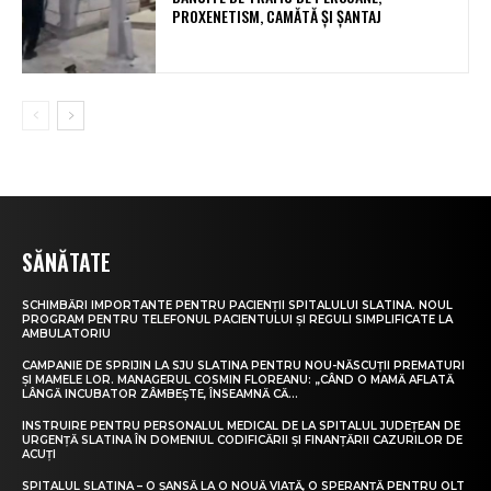
PROXENETISM, CAMĂTĂ ŞI ŞANTAJ
SĂNĂTATE
SCHIMBĂRI IMPORTANTE PENTRU PACIENȚII SPITALULUI SLATINA. NOUL
PROGRAM PENTRU TELEFONUL PACIENTULUI ȘI REGULI SIMPLIFICATE LA
AMBULATORIU
CAMPANIE DE SPRIJIN LA SJU SLATINA PENTRU NOU-NĂSCUȚII PREMATURI
ȘI MAMELE LOR. MANAGERUL COSMIN FLOREANU: „CÂND O MAMĂ AFLATĂ
LÂNGĂ INCUBATOR ZÂMBEȘTE, ÎNSEAMNĂ CĂ...
INSTRUIRE PENTRU PERSONALUL MEDICAL DE LA SPITALUL JUDEȚEAN DE
URGENȚĂ SLATINA ÎN DOMENIUL CODIFICĂRII ȘI FINANȚĂRII CAZURILOR DE
ACUȚI
SPITALUL SLATINA – O ȘANSĂ LA O NOUĂ VIAȚĂ, O SPERANȚĂ PENTRU OLT