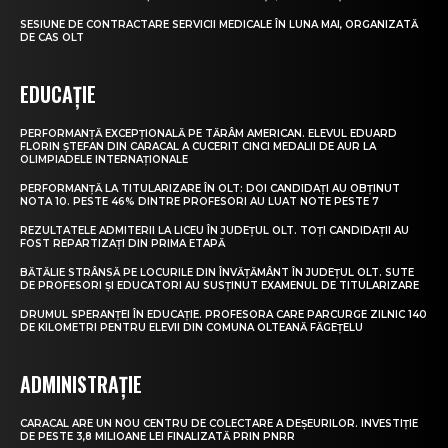
SESIUNE DE CONTRACTARE SERVICII MEDICALE ÎN LUNA MAI, ORGANIZATĂ
DE CAS OLT
EDUCAȚIE
PERFORMANȚĂ EXCEPȚIONALĂ PE TĂRÂM AMERICAN. ELEVUL EDUARD
FLORIN ȘTEFAN DIN CARACAL A CUCERIT CINCI MEDALII DE AUR LA
OLIMPIADELE INTERNAȚIONALE
PERFORMANȚĂ LA TITULARIZARE ÎN OLT: DOI CANDIDAȚI AU OBȚINUT
NOTA 10. PESTE 46% DINTRE PROFESORI AU LUAT NOTE PESTE 7
REZULTATELE ADMITERII LA LICEU ÎN JUDEȚUL OLT. TOȚI CANDIDAȚII AU
FOST REPARTIZAȚI DIN PRIMA ETAPĂ
BĂTĂLIE STRÂNSĂ PE LOCURILE DIN ÎNVĂȚĂMÂNT ÎN JUDEȚUL OLT. SUTE
DE PROFESORI ȘI EDUCATORI AU SUSȚINUT EXAMENUL DE TITULARIZARE
DRUMUL SPERANȚEI ÎN EDUCAȚIE. PROFESORA CARE PARCURGE ZILNIC 140
DE KILOMETRI PENTRU ELEVII DIN COMUNA OLTEANĂ FĂGEȚELU
ADMINISTRAȚIE
CARACAL ARE UN NOU CENTRU DE COLECTARE A DEȘEURILOR. INVESTIȚIE
DE PESTE 3,8 MILIOANE LEI FINALIZATĂ PRIN PNRR