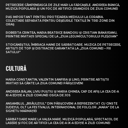
PETRECERE CÂMPENEASCĂ DE ZILE MARI LA FĂRCAȘELE. ANDREEA BĂNICĂ,
MUZICĂ POPULARĂ ȘI UN FOC DE ARTIFICII GRANDIOS DE ZIUA COMUNEI
PAS IMPORTANT PENTRU PROTEJAREA MEDIULUI LA CORABIA.
COLECTARE SEPARATĂ PENTRU DEȘEURILE TEXTILE ÎN TREI ZONE DIN
ORAȘ
ROBERTA CRINTEA, MARIA BEATRICE BĂNDOIU ȘI CRISTIAN BĂNĂȚEANU,
PRINTRE INVITAȚII SPECIALI DE LA „ZIUA LEGUMICULTORULUI PLEȘOIAN”
STOICĂNEȘTIUL ÎMBRACĂ HAINE DE SĂRBĂTOARE. MUZICĂ DE PETRECERE,
ARTIȘTI DE TOP ȘI DISTRACȚIE GARANTATĂ LA „ZIUA COMUNEI – FIII
SATULUI”
CULTURĂ
MARIA CONSTANTIN, VALENTIN SANFIRA ȘI LINO, PRINTRE ARTIȘTII
INVITAȚI SĂ CÂNTE LA ZIUA COMUNEI PÂRȘCOVENI
ANDREEA BĂLAN, LIVIU PUȘTIU ȘI MARIA GHINEA, CAP DE AFIȘ LA CEA DE-A
XI-A EDIȚIE A ZILEI COMUNEI OSICA DE JOS
ANSAMBLUL „BRÂULEȚUL” DIN PÂRȘCOVENI A REPREZENTAT CU CINSTE
JUDEȚUL OLT LA FESTIVALUL INTERNAȚIONAL DE FOLCLOR „MARA” DE LA
SIGHETU MARMAȚIEI
SĂRBĂTOARE MARE LA VALEA MARE. MUZICĂ POPULARĂ, SPECTACOL DE
LASERE ȘI FOC DE ARTIFICII LA CEA DE-A IX-A EDIȚIE A ZILEI COMUNEI