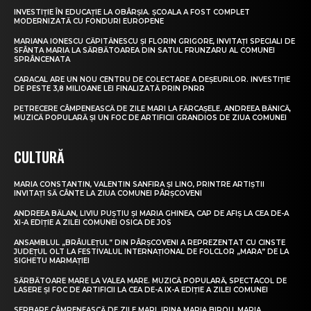
INVESTIȚIE ÎN EDUCAȚIE LA OBÂRȘIA. ȘCOALA A FOST COMPLET
MODERNIZATĂ CU FONDURI EUROPENE
MARIANA IONESCU CĂPITĂNESCU ȘI FLORIN GRIGORE, INVITAȚI SPECIALI DE
SFÂNTA MARIA LA SĂRBĂTOAREA DIN SATUL FRUNZARU AL COMUNEI
SPRÂNCENATA
CARACAL ARE UN NOU CENTRU DE COLECTARE A DEȘEURILOR. INVESTIȚIE
DE PESTE 3,8 MILIOANE LEI FINALIZATĂ PRIN PNRR
PETRECERE CÂMPENEASCĂ DE ZILE MARI LA FĂRCAȘELE. ANDREEA BĂNICĂ,
MUZICĂ POPULARĂ ȘI UN FOC DE ARTIFICII GRANDIOS DE ZIUA COMUNEI
CULTURĂ
MARIA CONSTANTIN, VALENTIN SANFIRA ȘI LINO, PRINTRE ARTIȘTII
INVITAȚI SĂ CÂNTE LA ZIUA COMUNEI PÂRȘCOVENI
ANDREEA BĂLAN, LIVIU PUȘTIU ȘI MARIA GHINEA, CAP DE AFIȘ LA CEA DE-A
XI-A EDIȚIE A ZILEI COMUNEI OSICA DE JOS
ANSAMBLUL „BRÂULEȚUL” DIN PÂRȘCOVENI A REPREZENTAT CU CINSTE
JUDEȚUL OLT LA FESTIVALUL INTERNAȚIONAL DE FOLCLOR „MARA” DE LA
SIGHETU MARMAȚIEI
SĂRBĂTOARE MARE LA VALEA MARE. MUZICĂ POPULARĂ, SPECTACOL DE
LASERE ȘI FOC DE ARTIFICII LA CEA DE-A IX-A EDIȚIE A ZILEI COMUNEI
SERBARE CÂMPENEASCĂ DE ZILE MARI. IRINA MARIA BIROU, MARIA