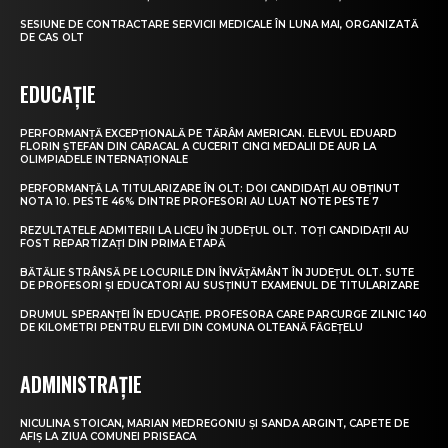
SESIUNE DE CONTRACTARE SERVICII MEDICALE ÎN LUNA MAI, ORGANIZATĂ
DE CAS OLT
EDUCAȚIE
PERFORMANȚĂ EXCEPȚIONALĂ PE TĂRÂM AMERICAN. ELEVUL EDUARD
FLORIN ȘTEFAN DIN CARACAL A CUCERIT CINCI MEDALII DE AUR LA
OLIMPIADELE INTERNAȚIONALE
PERFORMANȚĂ LA TITULARIZARE ÎN OLT: DOI CANDIDAȚI AU OBȚINUT
NOTA 10. PESTE 46% DINTRE PROFESORI AU LUAT NOTE PESTE 7
REZULTATELE ADMITERII LA LICEU ÎN JUDEȚUL OLT. TOȚI CANDIDAȚII AU
FOST REPARTIZAȚI DIN PRIMA ETAPĂ
BĂTĂLIE STRÂNSĂ PE LOCURILE DIN ÎNVĂȚĂMÂNT ÎN JUDEȚUL OLT. SUTE
DE PROFESORI ȘI EDUCATORI AU SUSȚINUT EXAMENUL DE TITULARIZARE
DRUMUL SPERANȚEI ÎN EDUCAȚIE. PROFESORA CARE PARCURGE ZILNIC 140
DE KILOMETRI PENTRU ELEVII DIN COMUNA OLTEANĂ FĂGEȚELU
ADMINISTRAȚIE
NICULINA STOICAN, MARIAN MEDREGONIU ȘI SANDA ARGINT, CAPETE DE
AFIȘ LA ZIUA COMUNEI PRISEACA