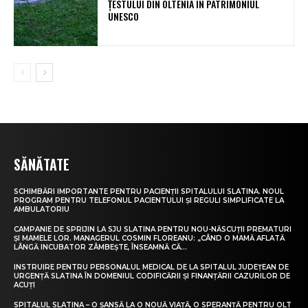
ȚESTULUI DIN OLTENIA ÎN PATRIMONIUL
UNESCO
SĂNĂTATE
SCHIMBĂRI IMPORTANTE PENTRU PACIENȚII SPITALULUI SLATINA. NOUL
PROGRAM PENTRU TELEFONUL PACIENTULUI ȘI REGULI SIMPLIFICATE LA
AMBULATORIU
CAMPANIE DE SPRIJIN LA SJU SLATINA PENTRU NOU-NĂSCUȚII PREMATURI
ȘI MAMELE LOR. MANAGERUL COSMIN FLOREANU: „CÂND O MAMĂ AFLATĂ
LÂNGĂ INCUBATOR ZÂMBEȘTE, ÎNSEAMNĂ CĂ...
INSTRUIRE PENTRU PERSONALUL MEDICAL DE LA SPITALUL JUDEȚEAN DE
URGENȚĂ SLATINA ÎN DOMENIUL CODIFICĂRII ȘI FINANȚĂRII CAZURILOR DE
ACUȚI
SPITALUL SLATINA – O ȘANSĂ LA O NOUĂ VIAȚĂ, O SPERANȚĂ PENTRU OLT