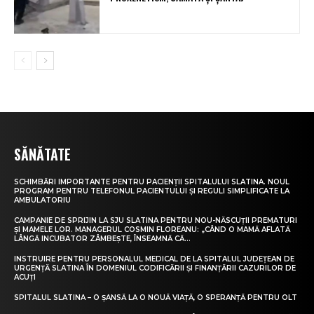
SĂNĂTATE
SCHIMBĂRI IMPORTANTE PENTRU PACIENȚII SPITALULUI SLATINA. NOUL
PROGRAM PENTRU TELEFONUL PACIENTULUI ȘI REGULI SIMPLIFICATE LA
AMBULATORIU
CAMPANIE DE SPRIJIN LA SJU SLATINA PENTRU NOU-NĂSCUȚII PREMATURI
ȘI MAMELE LOR. MANAGERUL COSMIN FLOREANU: „CÂND O MAMĂ AFLATĂ
LÂNGĂ INCUBATOR ZÂMBEȘTE, ÎNSEAMNĂ CĂ...
INSTRUIRE PENTRU PERSONALUL MEDICAL DE LA SPITALUL JUDEȚEAN DE
URGENȚĂ SLATINA ÎN DOMENIUL CODIFICĂRII ȘI FINANȚĂRII CAZURILOR DE
ACUȚI
SPITALUL SLATINA – O ȘANSĂ LA O NOUĂ VIAȚĂ, O SPERANȚĂ PENTRU OLT