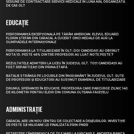
SESIUNE DE CONTRACTARE SERVICII MEDICALE ÎN LUNA MAI, ORGANIZATĂ
DE CAS OLT
EDUCAȚIE
PERFORMANȚĂ EXCEPȚIONALĂ PE TĂRÂM AMERICAN. ELEVUL EDUARD
FLORIN ȘTEFAN DIN CARACAL A CUCERIT CINCI MEDALII DE AUR LA
OLIMPIADELE INTERNAȚIONALE
PERFORMANȚĂ LA TITULARIZARE ÎN OLT: DOI CANDIDAȚI AU OBȚINUT
NOTA 10. PESTE 46% DINTRE PROFESORI AU LUAT NOTE PESTE 7
REZULTATELE ADMITERII LA LICEU ÎN JUDEȚUL OLT. TOȚI CANDIDAȚII AU
FOST REPARTIZAȚI DIN PRIMA ETAPĂ
BĂTĂLIE STRÂNSĂ PE LOCURILE DIN ÎNVĂȚĂMÂNT ÎN JUDEȚUL OLT. SUTE
DE PROFESORI ȘI EDUCATORI AU SUSȚINUT EXAMENUL DE TITULARIZARE
DRUMUL SPERANȚEI ÎN EDUCAȚIE. PROFESORA CARE PARCURGE ZILNIC 140
DE KILOMETRI PENTRU ELEVII DIN COMUNA OLTEANĂ FĂGEȚELU
ADMINISTRAȚIE
CARACAL ARE UN NOU CENTRU DE COLECTARE A DEȘEURILOR. INVESTIȚIE
DE PESTE 3,8 MILIOANE LEI FINALIZATĂ PRIN PNRR
PETRECERE CÂMPENEASCĂ DE ZILE MARI LA FĂRCAȘELE. ANDREEA BĂNICĂ,