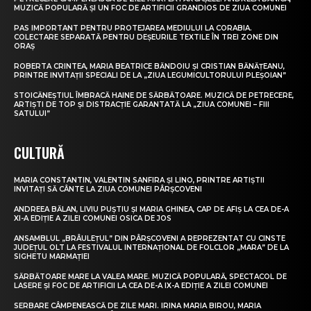
MUZICĂ POPULARĂ ȘI UN FOC DE ARTIFICII GRANDIOS DE ZIUA COMUNEI
PAS IMPORTANT PENTRU PROTEJAREA MEDIULUI LA CORABIA.
COLECTARE SEPARATĂ PENTRU DEȘEURILE TEXTILE ÎN TREI ZONE DIN
ORAȘ
ROBERTA CRINTEA, MARIA BEATRICE BĂNDOIU ȘI CRISTIAN BĂNĂȚEANU,
PRINTRE INVITAȚII SPECIALI DE LA „ZIUA LEGUMICULTORULUI PLEȘOIAN”
STOICĂNEȘTIUL ÎMBRACĂ HAINE DE SĂRBĂTOARE. MUZICĂ DE PETRECERE,
ARTIȘTI DE TOP ȘI DISTRACȚIE GARANTATĂ LA „ZIUA COMUNEI – FIII
SATULUI”
CULTURĂ
MARIA CONSTANTIN, VALENTIN SANFIRA ȘI LINO, PRINTRE ARTIȘTII
INVITAȚI SĂ CÂNTE LA ZIUA COMUNEI PÂRȘCOVENI
ANDREEA BĂLAN, LIVIU PUȘTIU ȘI MARIA GHINEA, CAP DE AFIȘ LA CEA DE-A
XI-A EDIȚIE A ZILEI COMUNEI OSICA DE JOS
ANSAMBLUL „BRÂULEȚUL” DIN PÂRȘCOVENI A REPREZENTAT CU CINSTE
JUDEȚUL OLT LA FESTIVALUL INTERNAȚIONAL DE FOLCLOR „MARA” DE LA
SIGHETU MARMAȚIEI
SĂRBĂTOARE MARE LA VALEA MARE. MUZICĂ POPULARĂ, SPECTACOL DE
LASERE ȘI FOC DE ARTIFICII LA CEA DE-A IX-A EDIȚIE A ZILEI COMUNEI
SERBARE CÂMPENEASCĂ DE ZILE MARI. IRINA MARIA BIROU, MARIA