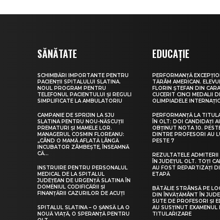
SĂNĂTATE
EDUCAȚIE
SCHIMBĂRI IMPORTANTE PENTRU
PERFORMANȚĂ EXCEPȚIO
PACIENȚII SPITALULUI SLATINA.
TĂRÂM AMERICAN. ELEV
NOUL PROGRAM PENTRU
FLORIN ȘTEFAN DIN CARA
TELEFONUL PACIENTULUI ȘI REGULI
CUCERIT CINCI MEDALII D
SIMPLIFICATE LA AMBULATORIU
OLIMPIADELE INTERNAȚI
CAMPANIE DE SPRIJIN LA SJU
PERFORMANȚĂ LA TITUL
SLATINA PENTRU NOU-NĂSCUȚII
ÎN OLT: DOI CANDIDAȚI A
PREMATURI ȘI MAMELE LOR.
OBȚINUT NOTA 10. PEST
MANAGERUL COSMIN FLOREANU:
DINTRE PROFESORI AU 
„CÂND O MAMĂ AFLATĂ LÂNGĂ
PESTE 7
INCUBATOR ZÂMBEȘTE, ÎNSEAMNĂ
CĂ...
REZULTATELE ADMITERII 
ÎN JUDEȚUL OLT. TOȚI CA
INSTRUIRE PENTRU PERSONALUL
AU FOST REPARTIZAȚI D
MEDICAL DE LA SPITALUL
ETAPĂ
JUDEȚEAN DE URGENȚĂ SLATINA ÎN
DOMENIUL CODIFICĂRII ȘI
BĂTĂLIE STRÂNSĂ PE LO
FINANȚĂRII CAZURILOR DE ACUȚI
DIN ÎNVĂȚĂMÂNT ÎN JUDE
SUTE DE PROFESORI ȘI 
SPITALUL SLATINA – O ȘANSĂ LA O
AU SUSȚINUT EXAMENUL 
NOUĂ VIAȚĂ, O SPERANȚĂ PENTRU
TITULARIZARE