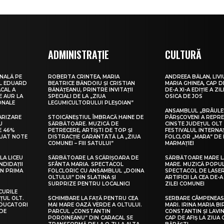
ADMINISTRAȚIE
CULTURĂ
NALĂ PE
ROBERTA CRINTEA, MARIA
ANDREEA BĂLAN, LIVI
UL EDUARD
BEATRICE BĂNDOIU ȘI CRISTIAN
MARIA GHINEA, CAP DE
CAL A
BĂNĂȚEANU, PRINTRE INVITAȚII
DE-A XI-A EDIȚIE A ZI
E AUR LA
SPECIALI DE LA „ZIUA
OSICA DE JOS
ONALE
LEGUMICULTORULUI PLEȘOIAN”
ANSAMBLUL „BRÂULE
ARIZARE
STOICĂNEȘTIUL ÎMBRACĂ HAINE DE
PÂRȘCOVENI A REPR
U
SĂRBĂTOARE. MUZICĂ DE
CINSTE JUDEȚUL OLT
E 46%
PETRECERE, ARTIȘTI DE TOP ȘI
FESTIVALUL INTERNA
LUAT NOTE
DISTRACȚIE GARANTATĂ LA „ZIUA
FOLCLOR „MARA” DE 
COMUNEI – FIII SATULUI”
MARMAȚIEI
LA LICEU
SĂRBĂTOARE LA SCĂRIȘOARA DE
SĂRBĂTOARE MARE L
NDIDAȚII
SFÂNTA MARIA. SPECTACOL
MARE. MUZICĂ POPU
IN PRIMA
FOLCLORIC CU ANSAMBLUL „DOINA
SPECTACOL DE LASER
OLTULUI” DIN SLATINA ȘI
ARTIFICII LA CEA DE-A 
SURPRIZE PENTRU LOCALNICI
ZILEI COMUNEI
CURILE
ȚUL OLT.
SCHIMBARE LA FAȚĂ PENTRU CEA
SERBARE CÂMPENEASC
EDUCATORI
MAI MARE OAZĂ VERDE A OLTULUI.
MARI. IRINA MARIA B
DE
PARCUL „CONSTANTIN
CONSTANTIN ȘI LAVIN
POROINEANU” DIN CARACAL SE
CAP DE AFIȘ LA ZIUA