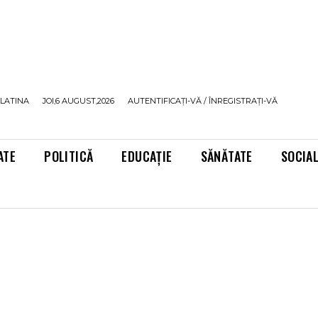
LATINA
JOI,6 AUGUST,2026
AUTENTIFICAȚI-VĂ / ÎNREGISTRAȚI-VĂ
ATE
POLITICĂ
EDUCAȚIE
SĂNĂTATE
SOCIA