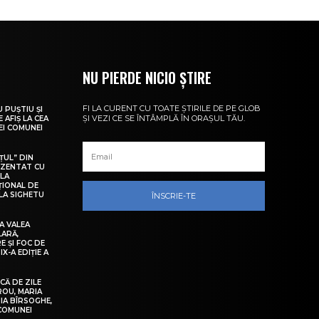
NU PIERDE NICIO ȘTIRE
FI LA CURENT CU TOATE ȘTIRILE DE PE GLOB
U PUȘTIU ȘI
ȘI VEZI CE SE ÎNTÂMPLĂ ÎN ORAȘUL TĂU.
 AFIȘ LA CEA
LEI COMUNEI
ȚUL” DIN
EZENTAT CU
 LA
ȚIONAL DE
LA SIGHETU
ÎNSCRIE-TE
A VALEA
LARĂ,
E ȘI FOC DE
IX-A EDIȚIE A
Ă DE ZILE
IROU, MARIA
IA BÎRSOGHE,
 COMUNEI