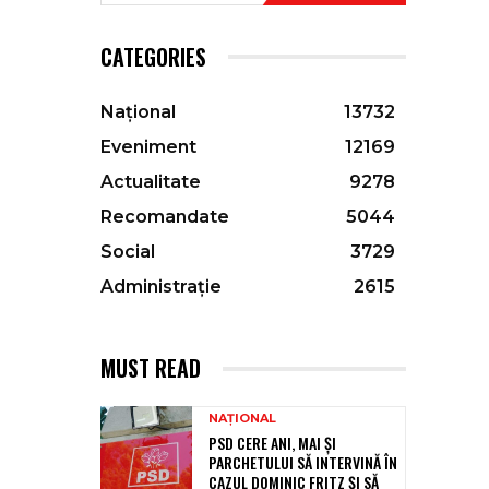
CATEGORIES
Național
13732
Eveniment
12169
Actualitate
9278
Recomandate
5044
Social
3729
Administrație
2615
MUST READ
NAȚIONAL
PSD CERE ANI, MAI ȘI
PARCHETULUI SĂ INTERVINĂ ÎN
CAZUL DOMINIC FRITZ ȘI SĂ