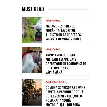
MUST READ
NAȚIONAL
MARAMUREȘ: TRENUL
MOCĂNIȚA, FAVORITUL
TURIȘTILOR CARE PETREC
VACANȚA DE VARĂ ÎN JUDEȚ
NAȚIONAL
ANPC: AMENZI DE 1,44
MILIOANE LEI APLICATE
OPERATORILOR ECONOMICI DE
PE LITORAL ÎNTR-O
SĂPTĂMÂNĂ
ACTUALITATE
COMUNA SCĂRIȘOARA DEVINE
CAPITALA PASIUNII PE DOUĂ
ROȚI. EVENIMENTUL „MOTO
ROMANAȚI” ADUNĂ
MOTOCICLIȘTII DIN ZONĂ