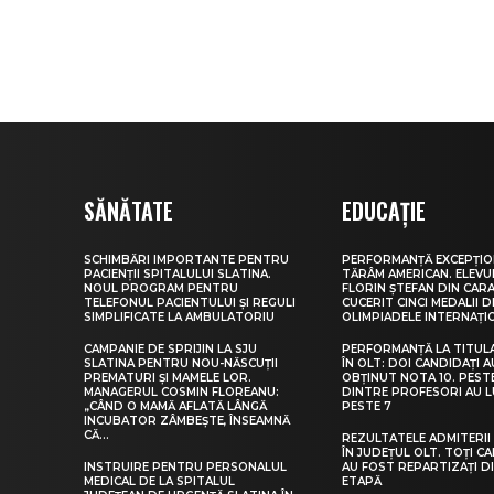
SĂNĂTATE
EDUCAȚIE
SCHIMBĂRI IMPORTANTE PENTRU
PERFORMANȚĂ EXCEPȚIO
PACIENȚII SPITALULUI SLATINA.
TĂRÂM AMERICAN. ELEV
NOUL PROGRAM PENTRU
FLORIN ȘTEFAN DIN CARA
TELEFONUL PACIENTULUI ȘI REGULI
CUCERIT CINCI MEDALII D
SIMPLIFICATE LA AMBULATORIU
OLIMPIADELE INTERNAȚI
CAMPANIE DE SPRIJIN LA SJU
PERFORMANȚĂ LA TITUL
SLATINA PENTRU NOU-NĂSCUȚII
ÎN OLT: DOI CANDIDAȚI A
PREMATURI ȘI MAMELE LOR.
OBȚINUT NOTA 10. PEST
MANAGERUL COSMIN FLOREANU:
DINTRE PROFESORI AU 
„CÂND O MAMĂ AFLATĂ LÂNGĂ
PESTE 7
INCUBATOR ZÂMBEȘTE, ÎNSEAMNĂ
CĂ...
REZULTATELE ADMITERII 
ÎN JUDEȚUL OLT. TOȚI CA
INSTRUIRE PENTRU PERSONALUL
AU FOST REPARTIZAȚI D
MEDICAL DE LA SPITALUL
ETAPĂ