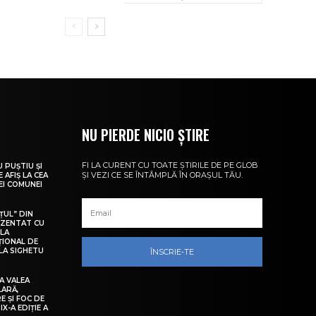
NU PIERDE NICIO ȘTIRE
FI LA CURENT CU TOATE ȘTIRILE DE PE GLOB
U PUȘTIU ȘI
ȘI VEZI CE SE ÎNTÂMPLĂ ÎN ORAȘUL TĂU.
 AFIȘ LA CEA
LEI COMUNEI
ȚUL” DIN
EZENTAT CU
 LA
ȚIONAL DE
LA SIGHETU
ÎNSCRIE-TE
A VALEA
LARĂ,
E ȘI FOC DE
IX-A EDIȚIE A