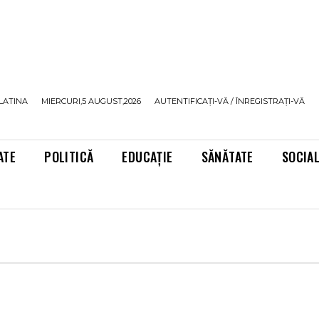
LATINA
MIERCURI,5 AUGUST,2026
AUTENTIFICAȚI-VĂ / ÎNREGISTRAȚI-VĂ
ATE
POLITICĂ
EDUCAȚIE
SĂNĂTATE
SOCIA