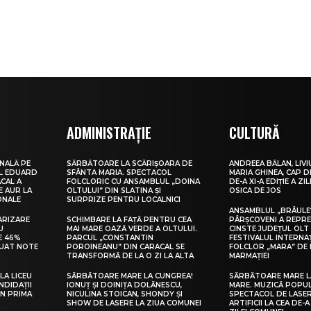
ADMINISTRAȚIE
CULTURĂ
NALĂ PE
SĂRBĂTOARE LA SCĂRIȘOARA DE
ANDREEA BĂLAN, LIVI
UL EDUARD
SFÂNTA MARIA. SPECTACOL
MARIA GHINEA, CAP DE
CAL A
FOLCLORIC CU ANSAMBLUL „DOINA
DE-A XI-A EDIȚIE A ZI
E AUR LA
OLTULUI” DIN SLATINA ȘI
OSICA DE JOS
ONALE
SURPRIZE PENTRU LOCALNICI
ANSAMBLUL „BRÂULE
ARIZARE
SCHIMBARE LA FAȚĂ PENTRU CEA
PÂRȘCOVENI A REPR
U
MAI MARE OAZĂ VERDE A OLTULUI.
CINSTE JUDEȚUL OLT
E 46%
PARCUL „CONSTANTIN
FESTIVALUL INTERNA
LUAT NOTE
POROINEANU” DIN CARACAL SE
FOLCLOR „MARA” DE 
TRANSFORMĂ DE LA O ZI LA ALTA
MARMAȚIEI
LA LICEU
SĂRBĂTOARE MARE LA CUNGREA!
SĂRBĂTOARE MARE L
NDIDAȚII
IONUȚ ȘI DOINIȚA DOLĂNESCU,
MARE. MUZICĂ POPU
IN PRIMA
NICULINA STOICAN, SHONDY ȘI
SPECTACOL DE LASER
SHOW DE LASERE LA ZIUA COMUNEI
ARTIFICII LA CEA DE-A 