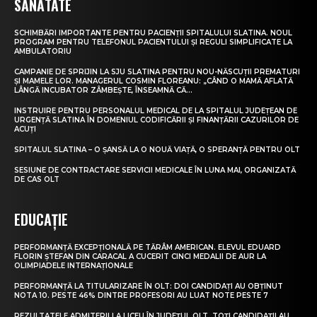
SĂNĂTATE
SCHIMBĂRI IMPORTANTE PENTRU PACIENȚII SPITALULUI SLATINA. NOUL
PROGRAM PENTRU TELEFONUL PACIENTULUI ȘI REGULI SIMPLIFICATE LA
AMBULATORIU
CAMPANIE DE SPRIJIN LA SJU SLATINA PENTRU NOU-NĂSCUȚII PREMATURI
ȘI MAMELE LOR. MANAGERUL COSMIN FLOREANU: „CÂND O MAMĂ AFLATĂ
LÂNGĂ INCUBATOR ZÂMBEȘTE, ÎNSEAMNĂ CĂ...
INSTRUIRE PENTRU PERSONALUL MEDICAL DE LA SPITALUL JUDEȚEAN DE
URGENȚĂ SLATINA ÎN DOMENIUL CODIFICĂRII ȘI FINANȚĂRII CAZURILOR DE
ACUȚI
SPITALUL SLATINA – O ȘANSĂ LA O NOUĂ VIAȚĂ, O SPERANȚĂ PENTRU OLT
SESIUNE DE CONTRACTARE SERVICII MEDICALE ÎN LUNA MAI, ORGANIZATĂ
DE CAS OLT
EDUCAȚIE
PERFORMANȚĂ EXCEPȚIONALĂ PE TĂRÂM AMERICAN. ELEVUL EDUARD
FLORIN ȘTEFAN DIN CARACAL A CUCERIT CINCI MEDALII DE AUR LA
OLIMPIADELE INTERNAȚIONALE
PERFORMANȚĂ LA TITULARIZARE ÎN OLT: DOI CANDIDAȚI AU OBȚINUT
NOTA 10. PESTE 46% DINTRE PROFESORI AU LUAT NOTE PESTE 7
REZULTATELE ADMITERII LA LICEU ÎN JUDEȚUL OLT. TOȚI CANDIDAȚII AU