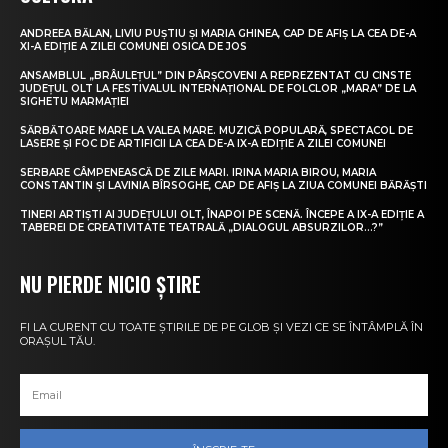
ANDREEA BĂLAN, LIVIU PUȘTIU ȘI MARIA GHINEA, CAP DE AFIȘ LA CEA DE-A
XI-A EDIȚIE A ZILEI COMUNEI OSICA DE JOS
ANSAMBLUL „BRÂULEȚUL” DIN PÂRȘCOVENI A REPREZENTAT CU CINSTE
JUDEȚUL OLT LA FESTIVALUL INTERNAȚIONAL DE FOLCLOR „MARA” DE LA
SIGHETU MARMAȚIEI
SĂRBĂTOARE MARE LA VALEA MARE. MUZICĂ POPULARĂ, SPECTACOL DE
LASERE ȘI FOC DE ARTIFICII LA CEA DE-A IX-A EDIȚIE A ZILEI COMUNEI
SERBARE CÂMPENEASCĂ DE ZILE MARI. IRINA MARIA BIROU, MARIA
CONSTANTIN ȘI LAVINIA BÎRSOGHE, CAP DE AFIȘ LA ZIUA COMUNEI BĂRĂȘTI
TINERI ARTIȘTI AI JUDEȚULUI OLT, ÎNAPOI PE SCENĂ. ÎNCEPE A IX-A EDIȚIE A
TABEREI DE CREATIVITATE TEATRALĂ „DIALOGUL ABSURZILOR…?”
NU PIERDE NICIO ȘTIRE
FI LA CURENT CU TOATE ȘTIRILE DE PE GLOB ȘI VEZI CE SE ÎNTÂMPLĂ ÎN
ORAȘUL TĂU.