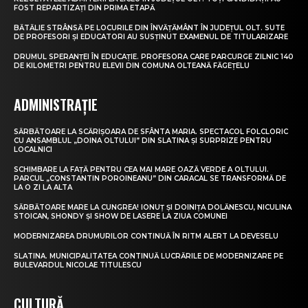
FOST REPARTIZAȚI DIN PRIMA ETAPĂ
BĂTĂLIE STRÂNSĂ PE LOCURILE DIN ÎNVĂȚĂMÂNT ÎN JUDEȚUL OLT. SUTE
DE PROFESORI ȘI EDUCATORI AU SUSȚINUT EXAMENUL DE TITULARIZARE
DRUMUL SPERANȚEI ÎN EDUCAȚIE. PROFESORA CARE PARCURGE ZILNIC 140
DE KILOMETRI PENTRU ELEVII DIN COMUNA OLTEANĂ FĂGEȚELU
ADMINISTRAȚIE
SĂRBĂTOARE LA SCĂRIȘOARA DE SFÂNTA MARIA. SPECTACOL FOLCLORIC
CU ANSAMBLUL „DOINA OLTULUI” DIN SLATINA ȘI SURPRIZE PENTRU
LOCALNICI
SCHIMBARE LA FAȚĂ PENTRU CEA MAI MARE OAZĂ VERDE A OLTULUI.
PARCUL „CONSTANTIN POROINEANU” DIN CARACAL SE TRANSFORMĂ DE
LA O ZI LA ALTA
SĂRBĂTOARE MARE LA CUNGREA! IONUȚ ȘI DOINIȚA DOLĂNESCU, NICULINA
STOICAN, SHONDY ȘI SHOW DE LASERE LA ZIUA COMUNEI
MODERNIZAREA DRUMURILOR CONTINUĂ ÎN RITM ALERT LA DEVESELU
SLATINA. MUNICIPALITATEA CONTINUĂ LUCRĂRILE DE MODERNIZARE PE
BULEVARDUL NICOLAE TITULESCU
CULTURĂ