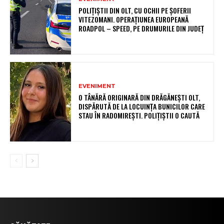
POLIȚIȘTII DIN OLT, CU OCHII PE ȘOFERII
VITEZOMANI. OPERAȚIUNEA EUROPEANĂ
ROADPOL – SPEED, PE DRUMURILE DIN JUDEȚ
EVENIMENT
O TÂNĂRĂ ORIGINARĂ DIN DRĂGĂNEȘTI OLT,
DISPĂRUTĂ DE LA LOCUINȚA BUNICILOR CARE
STAU ÎN RADOMIREȘTI. POLIȚIȘTII O CAUTĂ