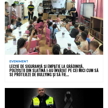
EVENIMENT
LECȚIE DE SIGURANȚĂ ȘI EMPATIE LA GRĂDINIȚĂ.
POLIȚIȘTII DIN SLATINA I-AU ÎNVĂȚAT PE CEI MICI CUM SĂ
SE PROTEJEZE DE BULLYING ȘI SĂ FIE...