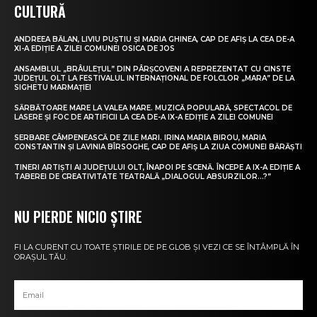
CULTURĂ
ANDREEA BĂLAN, LIVIU PUȘTIU ȘI MARIA GHINEA, CAP DE AFIȘ LA CEA DE-A
XI-A EDIȚIE A ZILEI COMUNEI OSICA DE JOS
ANSAMBLUL „BRÂULEȚUL” DIN PÂRȘCOVENI A REPREZENTAT CU CINSTE
JUDEȚUL OLT LA FESTIVALUL INTERNAȚIONAL DE FOLCLOR „MARA” DE LA
SIGHETU MARMAȚIEI
SĂRBĂTOARE MARE LA VALEA MARE. MUZICĂ POPULARĂ, SPECTACOL DE
LASERE ȘI FOC DE ARTIFICII LA CEA DE-A IX-A EDIȚIE A ZILEI COMUNEI
SERBARE CÂMPENEASCĂ DE ZILE MARI. IRINA MARIA BIROU, MARIA
CONSTANTIN ȘI LAVINIA BÎRSOGHE, CAP DE AFIȘ LA ZIUA COMUNEI BĂRĂȘTI
TINERI ARTIȘTI AI JUDEȚULUI OLT, ÎNAPOI PE SCENĂ. ÎNCEPE A IX-A EDIȚIE A
TABEREI DE CREATIVITATE TEATRALĂ „DIALOGUL ABSURZILOR…?”
NU PIERDE NICIO ȘTIRE
FI LA CURENT CU TOATE ȘTIRILE DE PE GLOB ȘI VEZI CE SE ÎNTÂMPLĂ ÎN
ORAȘUL TĂU.