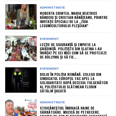
ADMINISTRAȚIE
ROBERTA CRINTEA, MARIA BEATRICE
BĂNDOIU ȘI CRISTIAN BĂNĂȚEANU, PRINTRE
INVITAȚII SPECIALI DE LA „ZIUA
LEGUMICULTORULUI PLEȘOIAN”
EVENIMENT
LECȚIE DE SIGURANȚĂ ȘI EMPATIE LA
GRĂDINIȚĂ. POLIȚIȘTII DIN SLATINA I-AU
ÎNVĂȚAT PE CEI MICI CUM SĂ SE PROTEJEZE
DE BULLYING ȘI SĂ FIE...
EVENIMENT
DOLIU ÎN POLIȚIA ROMÂNĂ. COLEGII DIN
SINDICATUL EUROPOL FAC APEL LA
SOLIDARITATE DUPĂ DECESUL FULGERĂTOR
AL POLIȚISTULUI SLĂTINEAN FLORIN
CĂTĂLIN ȘUCATĂ
ADMINISTRAȚIE
STOICĂNEȘTIUL ÎMBRACĂ HAINE DE
SĂRBĂTOARE. MUZICĂ DE PETRECERE,