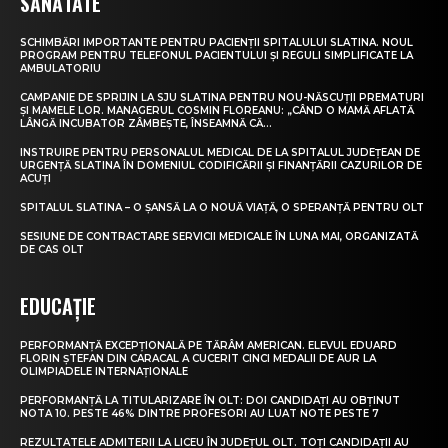
SĂNĂTATE
SCHIMBĂRI IMPORTANTE PENTRU PACIENȚII SPITALULUI SLATINA. NOUL
PROGRAM PENTRU TELEFONUL PACIENTULUI ȘI REGULI SIMPLIFICATE LA
AMBULATORIU
CAMPANIE DE SPRIJIN LA SJU SLATINA PENTRU NOU-NĂSCUȚII PREMATURI
ȘI MAMELE LOR. MANAGERUL COSMIN FLOREANU: „CÂND O MAMĂ AFLATĂ
LÂNGĂ INCUBATOR ZÂMBEȘTE, ÎNSEAMNĂ CĂ...
INSTRUIRE PENTRU PERSONALUL MEDICAL DE LA SPITALUL JUDEȚEAN DE
URGENȚĂ SLATINA ÎN DOMENIUL CODIFICĂRII ȘI FINANȚĂRII CAZURILOR DE
ACUȚI
SPITALUL SLATINA – O ȘANSĂ LA O NOUĂ VIAȚĂ, O SPERANȚĂ PENTRU OLT
SESIUNE DE CONTRACTARE SERVICII MEDICALE ÎN LUNA MAI, ORGANIZATĂ
DE CAS OLT
EDUCAȚIE
PERFORMANȚĂ EXCEPȚIONALĂ PE TĂRÂM AMERICAN. ELEVUL EDUARD
FLORIN ȘTEFAN DIN CARACAL A CUCERIT CINCI MEDALII DE AUR LA
OLIMPIADELE INTERNAȚIONALE
PERFORMANȚĂ LA TITULARIZARE ÎN OLT: DOI CANDIDAȚI AU OBȚINUT
NOTA 10. PESTE 46% DINTRE PROFESORI AU LUAT NOTE PESTE 7
REZULTATELE ADMITERII LA LICEU ÎN JUDEȚUL OLT. TOȚI CANDIDAȚII AU