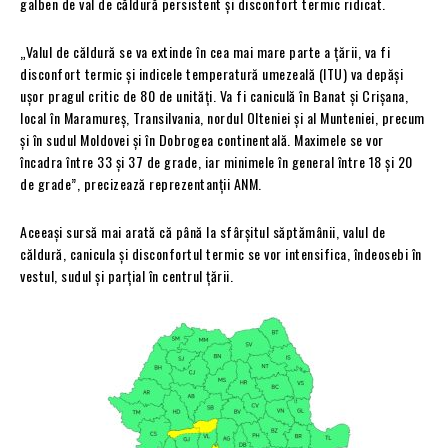
galben de val de căldură persistent și disconfort termic ridicat.
„Valul de căldură se va extinde în cea mai mare parte a țării, va fi
disconfort termic și indicele temperatură umezeală (ITU) va depăși
ușor pragul critic de 80 de unități. Va fi caniculă în Banat și Crișana,
local în Maramureș, Transilvania, nordul Olteniei și al Munteniei, precum
și în sudul Moldovei și în Dobrogea continentală. Maximele se vor
încadra între 33 și 37 de grade, iar minimele în general între 18 și 20
de grade”, precizează reprezentanții ANM.
Aceeași sursă mai arată că până la sfârșitul săptămânii, valul de
căldură, canicula și disconfortul termic se vor intensifica, îndeosebi în
vestul, sudul și parțial în centrul țării.