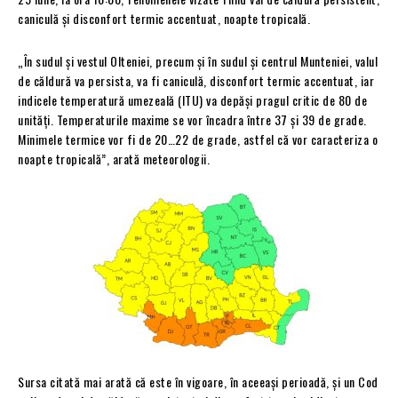
caniculă și disconfort termic accentuat, noapte tropicală.
„În sudul și vestul Olteniei, precum și în sudul și centrul Munteniei, valul
de căldură va persista, va fi caniculă, disconfort termic accentuat, iar
indicele temperatură umezeală (ITU) va depăși pragul critic de 80 de
unități. Temperaturile maxime se vor încadra între 37 și 39 de grade.
Minimele termice vor fi de 20…22 de grade, astfel că vor caracteriza o
noapte tropicală”, arată meteorologii.
Sursa citată mai arată că este în vigoare, în aceeași perioadă, și un Cod