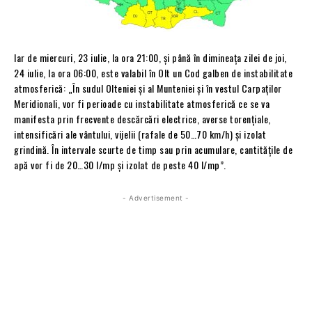
Iar de miercuri, 23 iulie, la ora 21:00, și până în dimineața zilei de joi,
24 iulie, la ora 06:00, este valabil în Olt un Cod galben de instabilitate
atmosferică: „În sudul Olteniei și al Munteniei și în vestul Carpaților
Meridionali, vor fi perioade cu instabilitate atmosferică ce se va
manifesta prin frecvente descărcări electrice, averse torențiale,
intensificări ale vântului, vijelii (rafale de 50…70 km/h) și izolat
grindină. În intervale scurte de timp sau prin acumulare, cantitățile de
apă vor fi de 20…30 l/mp și izolat de peste 40 l/mp”.
- Advertisement -