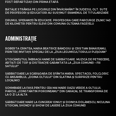
FOST REPARTIZAȚI DIN PRIMA ETAPĂ
BĂTĂLIE STRÂNSĂ PE LOCURILE DIN ÎNVĂȚĂMÂNT ÎN JUDEȚUL OLT. SUTE
DE PROFESORI ȘI EDUCATORI AU SUSȚINUT EXAMENUL DE TITULARIZARE
DRUMUL SPERANȚEI ÎN EDUCAȚIE. PROFESORA CARE PARCURGE ZILNIC 140
DE KILOMETRI PENTRU ELEVII DIN COMUNA OLTEANĂ FĂGEȚELU
ADMINISTRAȚIE
ROBERTA CRINTEA, MARIA BEATRICE BĂNDOIU ȘI CRISTIAN BĂNĂȚEANU,
PRINTRE INVITAȚII SPECIALI DE LA „ZIUA LEGUMICULTORULUI PLEȘOIAN”
STOICĂNEȘTIUL ÎMBRACĂ HAINE DE SĂRBĂTOARE. MUZICĂ DE PETRECERE,
ARTIȘTI DE TOP ȘI DISTRACȚIE GARANTATĂ LA „ZIUA COMUNEI – FIII
SATULUI”
SĂRBĂTOARE LA SCĂRIȘOARA DE SFÂNTA MARIA. SPECTACOL FOLCLORIC
CU ANSAMBLUL „DOINA OLTULUI” DIN SLATINA ȘI SURPRIZE PENTRU
LOCALNICI
SCHIMBARE LA FAȚĂ PENTRU CEA MAI MARE OAZĂ VERDE A OLTULUI.
PARCUL „CONSTANTIN POROINEANU” DIN CARACAL SE TRANSFORMĂ DE
LA O ZI LA ALTA
SĂRBĂTOARE MARE LA CUNGREA! IONUȚ ȘI DOINIȚA DOLĂNESCU, NICULINA
STOICAN, SHONDY ȘI SHOW DE LASERE LA ZIUA COMUNEI