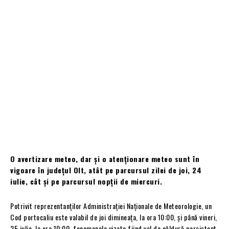
O avertizare meteo, dar și o atenționare meteo sunt în
vigoare în județul Olt, atât pe parcursul zilei de joi, 24
iulie, cât și pe parcursul nopții de miercuri.
Potrivit reprezentanților Administrației Naționale de Meteorologie, un
Cod portocaliu este valabil de joi dimineața, la ora 10:00, și până vineri,
25 iulie, la ora 10:00, fenomenele vizate fiind val de căldură persistent,