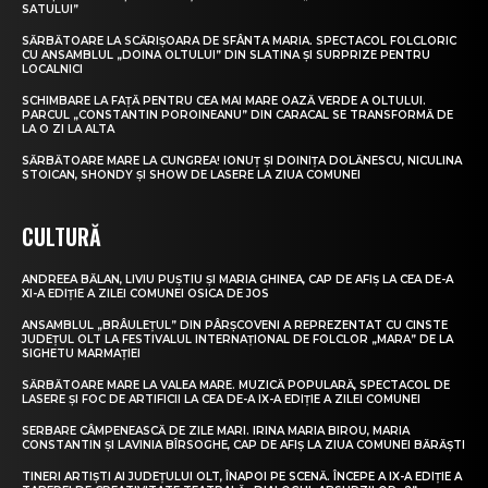
SATULUI”
SĂRBĂTOARE LA SCĂRIȘOARA DE SFÂNTA MARIA. SPECTACOL FOLCLORIC
CU ANSAMBLUL „DOINA OLTULUI” DIN SLATINA ȘI SURPRIZE PENTRU
LOCALNICI
SCHIMBARE LA FAȚĂ PENTRU CEA MAI MARE OAZĂ VERDE A OLTULUI.
PARCUL „CONSTANTIN POROINEANU” DIN CARACAL SE TRANSFORMĂ DE
LA O ZI LA ALTA
SĂRBĂTOARE MARE LA CUNGREA! IONUȚ ȘI DOINIȚA DOLĂNESCU, NICULINA
STOICAN, SHONDY ȘI SHOW DE LASERE LA ZIUA COMUNEI
CULTURĂ
ANDREEA BĂLAN, LIVIU PUȘTIU ȘI MARIA GHINEA, CAP DE AFIȘ LA CEA DE-A
XI-A EDIȚIE A ZILEI COMUNEI OSICA DE JOS
ANSAMBLUL „BRÂULEȚUL” DIN PÂRȘCOVENI A REPREZENTAT CU CINSTE
JUDEȚUL OLT LA FESTIVALUL INTERNAȚIONAL DE FOLCLOR „MARA” DE LA
SIGHETU MARMAȚIEI
SĂRBĂTOARE MARE LA VALEA MARE. MUZICĂ POPULARĂ, SPECTACOL DE
LASERE ȘI FOC DE ARTIFICII LA CEA DE-A IX-A EDIȚIE A ZILEI COMUNEI
SERBARE CÂMPENEASCĂ DE ZILE MARI. IRINA MARIA BIROU, MARIA
CONSTANTIN ȘI LAVINIA BÎRSOGHE, CAP DE AFIȘ LA ZIUA COMUNEI BĂRĂȘTI
TINERI ARTIȘTI AI JUDEȚULUI OLT, ÎNAPOI PE SCENĂ. ÎNCEPE A IX-A EDIȚIE A