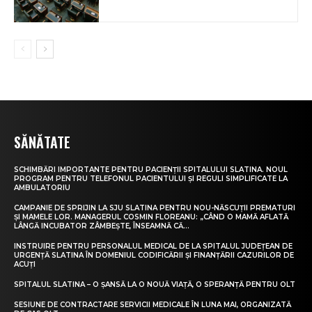
SĂNĂTATE
SCHIMBĂRI IMPORTANTE PENTRU PACIENȚII SPITALULUI SLATINA. NOUL
PROGRAM PENTRU TELEFONUL PACIENTULUI ȘI REGULI SIMPLIFICATE LA
AMBULATORIU
CAMPANIE DE SPRIJIN LA SJU SLATINA PENTRU NOU-NĂSCUȚII PREMATURI
ȘI MAMELE LOR. MANAGERUL COSMIN FLOREANU: „CÂND O MAMĂ AFLATĂ
LÂNGĂ INCUBATOR ZÂMBEȘTE, ÎNSEAMNĂ CĂ...
INSTRUIRE PENTRU PERSONALUL MEDICAL DE LA SPITALUL JUDEȚEAN DE
URGENȚĂ SLATINA ÎN DOMENIUL CODIFICĂRII ȘI FINANȚĂRII CAZURILOR DE
ACUȚI
SPITALUL SLATINA – O ȘANSĂ LA O NOUĂ VIAȚĂ, O SPERANȚĂ PENTRU OLT
SESIUNE DE CONTRACTARE SERVICII MEDICALE ÎN LUNA MAI, ORGANIZATĂ