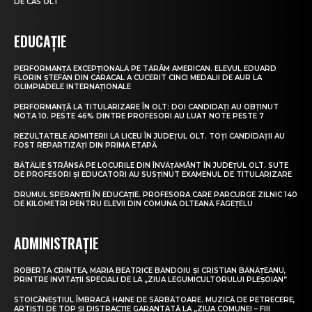
DE CAS OLT
EDUCAȚIE
PERFORMANȚĂ EXCEPȚIONALĂ PE TĂRÂM AMERICAN. ELEVUL EDUARD
FLORIN ȘTEFAN DIN CARACAL A CUCERIT CINCI MEDALII DE AUR LA
OLIMPIADELE INTERNAȚIONALE
PERFORMANȚĂ LA TITULARIZARE ÎN OLT: DOI CANDIDAȚI AU OBȚINUT
NOTA 10. PESTE 46% DINTRE PROFESORI AU LUAT NOTE PESTE 7
REZULTATELE ADMITERII LA LICEU ÎN JUDEȚUL OLT. TOȚI CANDIDAȚII AU
FOST REPARTIZAȚI DIN PRIMA ETAPĂ
BĂTĂLIE STRÂNSĂ PE LOCURILE DIN ÎNVĂȚĂMÂNT ÎN JUDEȚUL OLT. SUTE
DE PROFESORI ȘI EDUCATORI AU SUSȚINUT EXAMENUL DE TITULARIZARE
DRUMUL SPERANȚEI ÎN EDUCAȚIE. PROFESORA CARE PARCURGE ZILNIC 140
DE KILOMETRI PENTRU ELEVII DIN COMUNA OLTEANĂ FĂGEȚELU
ADMINISTRAȚIE
ROBERTA CRINTEA, MARIA BEATRICE BĂNDOIU ȘI CRISTIAN BĂNĂȚEANU,
PRINTRE INVITAȚII SPECIALI DE LA „ZIUA LEGUMICULTORULUI PLEȘOIAN”
STOICĂNEȘTIUL ÎMBRACĂ HAINE DE SĂRBĂTOARE. MUZICĂ DE PETRECERE,
ARTIȘTI DE TOP ȘI DISTRACȚIE GARANTATĂ LA „ZIUA COMUNEI – FIII