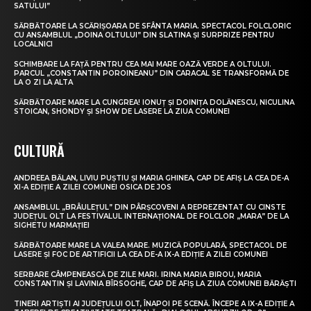
SATULUI”
SĂRBĂTOARE LA SCĂRIȘOARA DE SFÂNTA MARIA. SPECTACOL FOLCLORIC
CU ANSAMBLUL „DOINA OLTULUI” DIN SLATINA ȘI SURPRIZE PENTRU
LOCALNICI
SCHIMBARE LA FAȚĂ PENTRU CEA MAI MARE OAZĂ VERDE A OLTULUI.
PARCUL „CONSTANTIN POROINEANU” DIN CARACAL SE TRANSFORMĂ DE
LA O ZI LA ALTA
SĂRBĂTOARE MARE LA CUNGREA! IONUȚ ȘI DOINIȚA DOLĂNESCU, NICULINA
STOICAN, SHONDY ȘI SHOW DE LASERE LA ZIUA COMUNEI
CULTURĂ
ANDREEA BĂLAN, LIVIU PUȘTIU ȘI MARIA GHINEA, CAP DE AFIȘ LA CEA DE-A
XI-A EDIȚIE A ZILEI COMUNEI OSICA DE JOS
ANSAMBLUL „BRÂULEȚUL” DIN PÂRȘCOVENI A REPREZENTAT CU CINSTE
JUDEȚUL OLT LA FESTIVALUL INTERNAȚIONAL DE FOLCLOR „MARA” DE LA
SIGHETU MARMAȚIEI
SĂRBĂTOARE MARE LA VALEA MARE. MUZICĂ POPULARĂ, SPECTACOL DE
LASERE ȘI FOC DE ARTIFICII LA CEA DE-A IX-A EDIȚIE A ZILEI COMUNEI
SERBARE CÂMPENEASCĂ DE ZILE MARI. IRINA MARIA BIROU, MARIA
CONSTANTIN ȘI LAVINIA BÎRSOGHE, CAP DE AFIȘ LA ZIUA COMUNEI BĂRĂȘTI
TINERI ARTIȘTI AI JUDEȚULUI OLT, ÎNAPOI PE SCENĂ. ÎNCEPE A IX-A EDIȚIE A