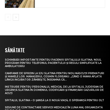
SĂNĂTATE
SCHIMBĂRI IMPORTANTE PENTRU PACIENȚII SPITALULUI SLATINA. NOUL
PROGRAM PENTRU TELEFONUL PACIENTULUI ȘI REGULI SIMPLIFICATE LA
AMBULATORIU
CAMPANIE DE SPRIJIN LA SJU SLATINA PENTRU NOU-NĂSCUȚII PREMATURI
ȘI MAMELE LOR. MANAGERUL COSMIN FLOREANU: „CÂND O MAMĂ AFLATĂ
LÂNGĂ INCUBATOR ZÂMBEȘTE, ÎNSEAMNĂ CĂ...
INSTRUIRE PENTRU PERSONALUL MEDICAL DE LA SPITALUL JUDEȚEAN DE
URGENȚĂ SLATINA ÎN DOMENIUL CODIFICĂRII ȘI FINANȚĂRII CAZURILOR DE
ACUȚI
SPITALUL SLATINA – O ȘANSĂ LA O NOUĂ VIAȚĂ, O SPERANȚĂ PENTRU OLT
SESIUNE DE CONTRACTARE SERVICII MEDICALE ÎN LUNA MAI, ORGANIZATĂ