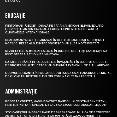
DE CAS OLT
EDUCAȚIE
PERFORMANȚĂ EXCEPȚIONALĂ PE TĂRÂM AMERICAN. ELEVUL EDUARD
FLORIN ȘTEFAN DIN CARACAL A CUCERIT CINCI MEDALII DE AUR LA
OLIMPIADELE INTERNAȚIONALE
PERFORMANȚĂ LA TITULARIZARE ÎN OLT: DOI CANDIDAȚI AU OBȚINUT
NOTA 10. PESTE 46% DINTRE PROFESORI AU LUAT NOTE PESTE 7
REZULTATELE ADMITERII LA LICEU ÎN JUDEȚUL OLT. TOȚI CANDIDAȚII AU
FOST REPARTIZAȚI DIN PRIMA ETAPĂ
BĂTĂLIE STRÂNSĂ PE LOCURILE DIN ÎNVĂȚĂMÂNT ÎN JUDEȚUL OLT. SUTE
DE PROFESORI ȘI EDUCATORI AU SUSȚINUT EXAMENUL DE TITULARIZARE
DRUMUL SPERANȚEI ÎN EDUCAȚIE. PROFESORA CARE PARCURGE ZILNIC 140
DE KILOMETRI PENTRU ELEVII DIN COMUNA OLTEANĂ FĂGEȚELU
ADMINISTRAȚIE
ROBERTA CRINTEA, MARIA BEATRICE BĂNDOIU ȘI CRISTIAN BĂNĂȚEANU,
PRINTRE INVITAȚII SPECIALI DE LA „ZIUA LEGUMICULTORULUI PLEȘOIAN”
STOICĂNEȘTIUL ÎMBRACĂ HAINE DE SĂRBĂTOARE. MUZICĂ DE PETRECERE,
ARTIȘTI DE TOP ȘI DISTRACȚIE GARANTATĂ LA „ZIUA COMUNEI – FIII