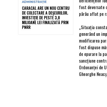
deficiențelor id
ADMINISTRAȚIE
fost deversate d
CARACAL ARE UN NOU CENTRU
DE COLECTARE A DEȘEURILOR.
pârâu aflat pe r
INVESTIȚIE DE PESTE 3,8
MILIOANE LEI FINALIZATĂ PRIN
„Situația consta
PNRR
generând un imp
modificarea para
fost dispuse mă
de epurare la p
sancțiune contr
Ordonanței de U
Gheorghe Neacș