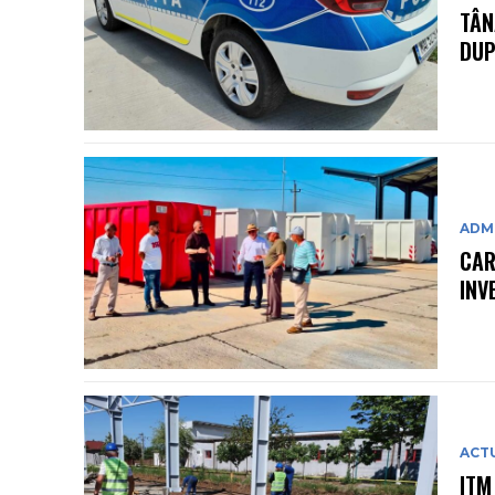
TÂN
DUP
ADMI
CAR
INV
ACT
ITM