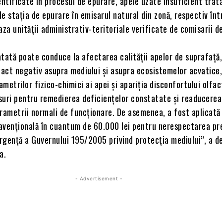
entificate în procesul de epurare, apele uzate insuficient trat
e stația de epurare în emisarul natural din zonă, respectiv înt
aza unității administrativ-teritoriale verificate de comisarii d
tată poate conduce la afectarea calității apelor de suprafață
act negativ asupra mediului și asupra ecosistemelor acvatice,
metrilor fizico-chimici ai apei și apariția disconfortului olfac
suri pentru remedierea deficiențelor constatate și readucerea
arametrii normali de funcționare. De asemenea, a fost aplicată
avențională în cuantum de 60.000 lei pentru nerespectarea pr
rgență a Guvernului 195/2005 privind protecția mediului”, a d
a.
- Advertisement -