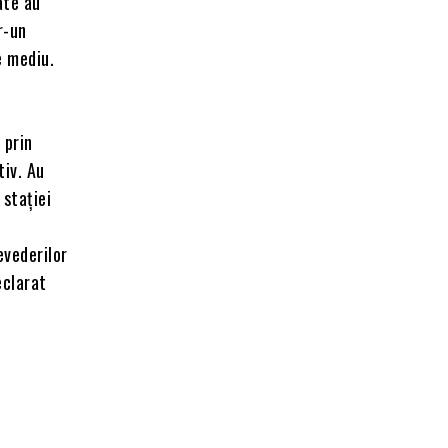
ate au
r-un
e mediu.
,
 prin
tiv. Au
 stației
evederilor
eclarat