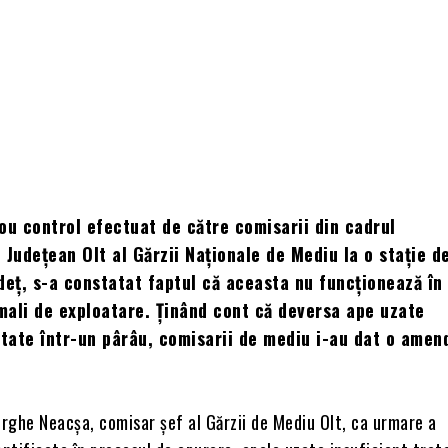
ou control efectuat de către comisarii din cadrul
 Județean Olt al Gărzii Naționale de Mediu la o stație d
deț, s-a constatat faptul că aceasta nu funcționează în
ali de exploatare. Ținând cont că deversa ape uzate
atate într-un pârâu, comisarii de mediu i-au dat o amen
orghe Neacșa, comisar șef al Gărzii de Mediu Olt, ca urmare a