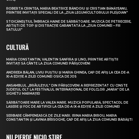
ROBERTA CRINTEA, MARIA BEATRICE BĂNDOIU ȘI CRISTIAN BĂNĂȚEANU,
PRINTRE INVITAȚII SPECIALI DE LA „ZIUA LEGUMICULTORULUI PLEȘOIAN”
STOICĂNEȘTIUL ÎMBRACĂ HAINE DE SĂRBĂTOARE. MUZICĂ DE PETRECERE,
ARTIȘTI DE TOP ȘI DISTRACȚIE GARANTATĂ LA „ZIUA COMUNEI – FIII
SATULUI”
CULTURĂ
MARIA CONSTANTIN, VALENTIN SANFIRA ȘI LINO, PRINTRE ARTIȘTII
INVITAȚI SĂ CÂNTE LA ZIUA COMUNEI PÂRȘCOVENI
ANDREEA BĂLAN, LIVIU PUȘTIU ȘI MARIA GHINEA, CAP DE AFIȘ LA CEA DE-A
XI-A EDIȚIE A ZILEI COMUNEI OSICA DE JOS
ANSAMBLUL „BRÂULEȚUL” DIN PÂRȘCOVENI A REPREZENTAT CU CINSTE
JUDEȚUL OLT LA FESTIVALUL INTERNAȚIONAL DE FOLCLOR „MARA” DE LA
SIGHETU MARMAȚIEI
SĂRBĂTOARE MARE LA VALEA MARE. MUZICĂ POPULARĂ, SPECTACOL DE
LASERE ȘI FOC DE ARTIFICII LA CEA DE-A IX-A EDIȚIE A ZILEI COMUNEI
SERBARE CÂMPENEASCĂ DE ZILE MARI. IRINA MARIA BIROU, MARIA
CONSTANTIN ȘI LAVINIA BÎRSOGHE, CAP DE AFIȘ LA ZIUA COMUNEI BĂRĂȘTI
NU PIERDE NICIO ȘTIRE