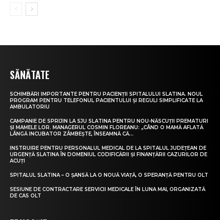
SĂNĂTATE
SCHIMBĂRI IMPORTANTE PENTRU PACIENȚII SPITALULUI SLATINA. NOUL
PROGRAM PENTRU TELEFONUL PACIENTULUI ȘI REGULI SIMPLIFICATE LA
AMBULATORIU
CAMPANIE DE SPRIJIN LA SJU SLATINA PENTRU NOU-NĂSCUȚII PREMATURI
ȘI MAMELE LOR. MANAGERUL COSMIN FLOREANU: „CÂND O MAMĂ AFLATĂ
LÂNGĂ INCUBATOR ZÂMBEȘTE, ÎNSEAMNĂ CĂ...
INSTRUIRE PENTRU PERSONALUL MEDICAL DE LA SPITALUL JUDEȚEAN DE
URGENȚĂ SLATINA ÎN DOMENIUL CODIFICĂRII ȘI FINANȚĂRII CAZURILOR DE
ACUȚI
SPITALUL SLATINA – O ȘANSĂ LA O NOUĂ VIAȚĂ, O SPERANȚĂ PENTRU OLT
SESIUNE DE CONTRACTARE SERVICII MEDICALE ÎN LUNA MAI, ORGANIZATĂ
DE CAS OLT