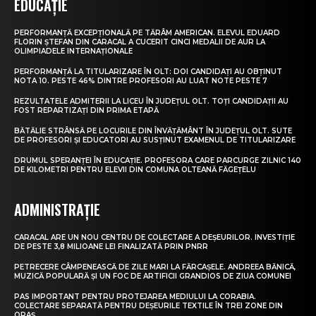
EDUCAȚIE
PERFORMANȚĂ EXCEPȚIONALĂ PE TĂRÂM AMERICAN. ELEVUL EDUARD
FLORIN ȘTEFAN DIN CARACAL A CUCERIT CINCI MEDALII DE AUR LA
OLIMPIADELE INTERNAȚIONALE
PERFORMANȚĂ LA TITULARIZARE ÎN OLT: DOI CANDIDAȚI AU OBȚINUT
NOTA 10. PESTE 46% DINTRE PROFESORI AU LUAT NOTE PESTE 7
REZULTATELE ADMITERII LA LICEU ÎN JUDEȚUL OLT. TOȚI CANDIDAȚII AU
FOST REPARTIZAȚI DIN PRIMA ETAPĂ
BĂTĂLIE STRÂNSĂ PE LOCURILE DIN ÎNVĂȚĂMÂNT ÎN JUDEȚUL OLT. SUTE
DE PROFESORI ȘI EDUCATORI AU SUSȚINUT EXAMENUL DE TITULARIZARE
DRUMUL SPERANȚEI ÎN EDUCAȚIE. PROFESORA CARE PARCURGE ZILNIC 140
DE KILOMETRI PENTRU ELEVII DIN COMUNA OLTEANĂ FĂGEȚELU
ADMINISTRAȚIE
CARACAL ARE UN NOU CENTRU DE COLECTARE A DEȘEURILOR. INVESTIȚIE
DE PESTE 3,8 MILIOANE LEI FINALIZATĂ PRIN PNRR
PETRECERE CÂMPENEASCĂ DE ZILE MARI LA FĂRCAȘELE. ANDREEA BĂNICĂ,
MUZICĂ POPULARĂ ȘI UN FOC DE ARTIFICII GRANDIOS DE ZIUA COMUNEI
PAS IMPORTANT PENTRU PROTEJAREA MEDIULUI LA CORABIA.
COLECTARE SEPARATĂ PENTRU DEȘEURILE TEXTILE ÎN TREI ZONE DIN
ORAȘ