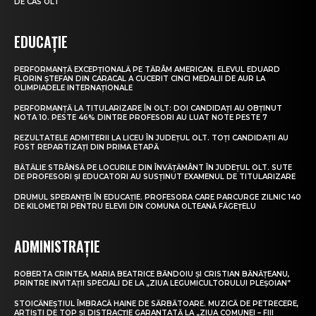
DE CAS OLT
EDUCAȚIE
PERFORMANȚĂ EXCEPȚIONALĂ PE TĂRÂM AMERICAN. ELEVUL EDUARD
FLORIN ȘTEFAN DIN CARACAL A CUCERIT CINCI MEDALII DE AUR LA
OLIMPIADELE INTERNAȚIONALE
PERFORMANȚĂ LA TITULARIZARE ÎN OLT: DOI CANDIDAȚI AU OBȚINUT
NOTA 10. PESTE 46% DINTRE PROFESORI AU LUAT NOTE PESTE 7
REZULTATELE ADMITERII LA LICEU ÎN JUDEȚUL OLT. TOȚI CANDIDAȚII AU
FOST REPARTIZAȚI DIN PRIMA ETAPĂ
BĂTĂLIE STRÂNSĂ PE LOCURILE DIN ÎNVĂȚĂMÂNT ÎN JUDEȚUL OLT. SUTE
DE PROFESORI ȘI EDUCATORI AU SUSȚINUT EXAMENUL DE TITULARIZARE
DRUMUL SPERANȚEI ÎN EDUCAȚIE. PROFESORA CARE PARCURGE ZILNIC 140
DE KILOMETRI PENTRU ELEVII DIN COMUNA OLTEANĂ FĂGEȚELU
ADMINISTRAȚIE
ROBERTA CRINTEA, MARIA BEATRICE BĂNDOIU ȘI CRISTIAN BĂNĂȚEANU,
PRINTRE INVITAȚII SPECIALI DE LA „ZIUA LEGUMICULTORULUI PLEȘOIAN”
STOICĂNEȘTIUL ÎMBRACĂ HAINE DE SĂRBĂTOARE. MUZICĂ DE PETRECERE,
ARTIȘTI DE TOP ȘI DISTRACȚIE GARANTATĂ LA „ZIUA COMUNEI – FIII