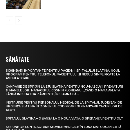
SĂNĂTATE
SCHIMBĂRI IMPORTANTE PENTRU PACIENȚII SPITALULUI SLATINA. NOUL
PROGRAM PENTRU TELEFONUL PACIENTULUI ȘI REGULI SIMPLIFICATE LA
AMBULATORIU
CAMPANIE DE SPRIJIN LA SJU SLATINA PENTRU NOU-NĂSCUȚII PREMATURI
ȘI MAMELE LOR. MANAGERUL COSMIN FLOREANU: „CÂND O MAMĂ AFLATĂ
LÂNGĂ INCUBATOR ZÂMBEȘTE, ÎNSEAMNĂ CĂ...
INSTRUIRE PENTRU PERSONALUL MEDICAL DE LA SPITALUL JUDEȚEAN DE
URGENȚĂ SLATINA ÎN DOMENIUL CODIFICĂRII ȘI FINANȚĂRII CAZURILOR DE
ACUȚI
SPITALUL SLATINA – O ȘANSĂ LA O NOUĂ VIAȚĂ, O SPERANȚĂ PENTRU OLT
SESIUNE DE CONTRACTARE SERVICII MEDICALE ÎN LUNA MAI, ORGANIZATĂ