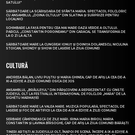
SATULUI”
SĂRBĂTOARE LA SCĂRIȘOARA DE SFÂNTA MARIA. SPECTACOL FOLCLORIC
CU ANSAMBLUL „DOINA OLTULUI” DIN SLATINA ȘI SURPRIZE PENTRU
LOCALNICI
SCHIMBARE LA FAȚĂ PENTRU CEA MAI MARE OAZĂ VERDE A OLTULUI.
PARCUL „CONSTANTIN POROINEANU” DIN CARACAL SE TRANSFORMĂ DE
LA O ZI LA ALTA
SĂRBĂTOARE MARE LA CUNGREA! IONUȚ ȘI DOINIȚA DOLĂNESCU, NICULINA
STOICAN, SHONDY ȘI SHOW DE LASERE LA ZIUA COMUNEI
CULTURĂ
ANDREEA BĂLAN, LIVIU PUȘTIU ȘI MARIA GHINEA, CAP DE AFIȘ LA CEA DE-A
XI-A EDIȚIE A ZILEI COMUNEI OSICA DE JOS
ANSAMBLUL „BRÂULEȚUL” DIN PÂRȘCOVENI A REPREZENTAT CU CINSTE
JUDEȚUL OLT LA FESTIVALUL INTERNAȚIONAL DE FOLCLOR „MARA” DE LA
SIGHETU MARMAȚIEI
SĂRBĂTOARE MARE LA VALEA MARE. MUZICĂ POPULARĂ, SPECTACOL DE
LASERE ȘI FOC DE ARTIFICII LA CEA DE-A IX-A EDIȚIE A ZILEI COMUNEI
SERBARE CÂMPENEASCĂ DE ZILE MARI. IRINA MARIA BIROU, MARIA
CONSTANTIN ȘI LAVINIA BÎRSOGHE, CAP DE AFIȘ LA ZIUA COMUNEI BĂRĂȘTI
TINERI ARTIȘTI AI JUDEȚULUI OLT, ÎNAPOI PE SCENĂ. ÎNCEPE A IX-A EDIȚIE A