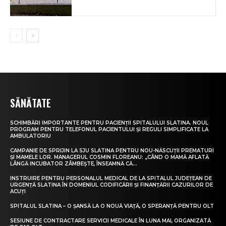
SĂNĂTATE
SCHIMBĂRI IMPORTANTE PENTRU PACIENȚII SPITALULUI SLATINA. NOUL
PROGRAM PENTRU TELEFONUL PACIENTULUI ȘI REGULI SIMPLIFICATE LA
AMBULATORIU
CAMPANIE DE SPRIJIN LA SJU SLATINA PENTRU NOU-NĂSCUȚII PREMATURI
ȘI MAMELE LOR. MANAGERUL COSMIN FLOREANU: „CÂND O MAMĂ AFLATĂ
LÂNGĂ INCUBATOR ZÂMBEȘTE, ÎNSEAMNĂ CĂ...
INSTRUIRE PENTRU PERSONALUL MEDICAL DE LA SPITALUL JUDEȚEAN DE
URGENȚĂ SLATINA ÎN DOMENIUL CODIFICĂRII ȘI FINANȚĂRII CAZURILOR DE
ACUȚI
SPITALUL SLATINA – O ȘANSĂ LA O NOUĂ VIAȚĂ, O SPERANȚĂ PENTRU OLT
SESIUNE DE CONTRACTARE SERVICII MEDICALE ÎN LUNA MAI, ORGANIZATĂ