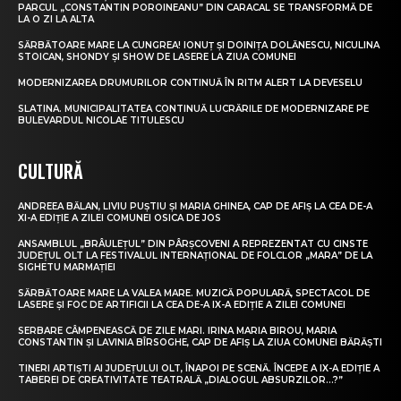
PARCUL „CONSTANTIN POROINEANU” DIN CARACAL SE TRANSFORMĂ DE
LA O ZI LA ALTA
SĂRBĂTOARE MARE LA CUNGREA! IONUȚ ȘI DOINIȚA DOLĂNESCU, NICULINA
STOICAN, SHONDY ȘI SHOW DE LASERE LA ZIUA COMUNEI
MODERNIZAREA DRUMURILOR CONTINUĂ ÎN RITM ALERT LA DEVESELU
SLATINA. MUNICIPALITATEA CONTINUĂ LUCRĂRILE DE MODERNIZARE PE
BULEVARDUL NICOLAE TITULESCU
CULTURĂ
ANDREEA BĂLAN, LIVIU PUȘTIU ȘI MARIA GHINEA, CAP DE AFIȘ LA CEA DE-A
XI-A EDIȚIE A ZILEI COMUNEI OSICA DE JOS
ANSAMBLUL „BRÂULEȚUL” DIN PÂRȘCOVENI A REPREZENTAT CU CINSTE
JUDEȚUL OLT LA FESTIVALUL INTERNAȚIONAL DE FOLCLOR „MARA” DE LA
SIGHETU MARMAȚIEI
SĂRBĂTOARE MARE LA VALEA MARE. MUZICĂ POPULARĂ, SPECTACOL DE
LASERE ȘI FOC DE ARTIFICII LA CEA DE-A IX-A EDIȚIE A ZILEI COMUNEI
SERBARE CÂMPENEASCĂ DE ZILE MARI. IRINA MARIA BIROU, MARIA
CONSTANTIN ȘI LAVINIA BÎRSOGHE, CAP DE AFIȘ LA ZIUA COMUNEI BĂRĂȘTI
TINERI ARTIȘTI AI JUDEȚULUI OLT, ÎNAPOI PE SCENĂ. ÎNCEPE A IX-A EDIȚIE A
TABEREI DE CREATIVITATE TEATRALĂ „DIALOGUL ABSURZILOR…?”