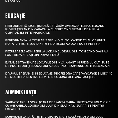
DE CAS OLT
EDUCAȚIE
PERFORMANȚĂ EXCEPȚIONALĂ PE TĂRÂM AMERICAN. ELEVUL EDUARD
FLORIN ȘTEFAN DIN CARACAL A CUCERIT CINCI MEDALII DE AUR LA
OLIMPIADELE INTERNAȚIONALE
PERFORMANȚĂ LA TITULARIZARE ÎN OLT: DOI CANDIDAȚI AU OBȚINUT
NOTA 10. PESTE 46% DINTRE PROFESORI AU LUAT NOTE PESTE 7
REZULTATELE ADMITERII LA LICEU ÎN JUDEȚUL OLT. TOȚI CANDIDAȚII AU
FOST REPARTIZAȚI DIN PRIMA ETAPĂ
BĂTĂLIE STRÂNSĂ PE LOCURILE DIN ÎNVĂȚĂMÂNT ÎN JUDEȚUL OLT. SUTE
DE PROFESORI ȘI EDUCATORI AU SUSȚINUT EXAMENUL DE TITULARIZARE
DRUMUL SPERANȚEI ÎN EDUCAȚIE. PROFESORA CARE PARCURGE ZILNIC 140
DE KILOMETRI PENTRU ELEVII DIN COMUNA OLTEANĂ FĂGEȚELU
ADMINISTRAȚIE
SĂRBĂTOARE LA SCĂRIȘOARA DE SFÂNTA MARIA. SPECTACOL FOLCLORIC
CU ANSAMBLUL „DOINA OLTULUI” DIN SLATINA ȘI SURPRIZE PENTRU
LOCALNICI
SCHIMBARE LA FAȚĂ PENTRU CEA MAI MARE OAZĂ VERDE A OLTULUI.