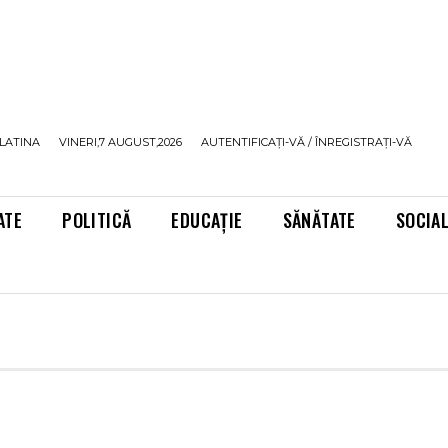
LATINA
VINERI,7 AUGUST,2026
AUTENTIFICAȚI-VĂ / ÎNREGISTRAȚI-VĂ
ATE
POLITICĂ
EDUCAȚIE
SĂNĂTATE
SOCIA