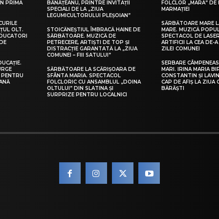
IN PRIMA
BĂNĂȚEANU, PRINTRE INVITAȚII
FOLCLOR „MARA” DE 
SPECIALI DE LA „ZIUA
MARMAȚIEI
LEGUMICULTORULUI PLEȘOIAN”
CURILE
SĂRBĂTOARE MARE L
ȚUL OLT.
STOICĂNEȘTIUL ÎMBRACĂ HAINE DE
MARE. MUZICĂ POPU
EDUCATORI
SĂRBĂTOARE. MUZICĂ DE
SPECTACOL DE LASER
DE
PETRECERE, ARTIȘTI DE TOP ȘI
ARTIFICII LA CEA DE-A 
DISTRACȚIE GARANTATĂ LA „ZIUA
ZILEI COMUNEI
COMUNEI – FIII SATULUI”
DUCAȚIE.
SERBARE CÂMPENEASC
URGE
SĂRBĂTOARE LA SCĂRIȘOARA DE
MARI. IRINA MARIA B
I PENTRU
SFÂNTA MARIA. SPECTACOL
CONSTANTIN ȘI LAVIN
EANĂ
FOLCLORIC CU ANSAMBLUL „DOINA
CAP DE AFIȘ LA ZIUA
OLTULUI” DIN SLATINA ȘI
BĂRĂȘTI
SURPRIZE PENTRU LOCALNICI