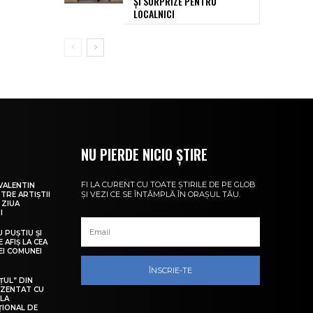
ȘI SURPRIZE PENTRU
LOCALNICI
NU PIERDE NICIO ȘTIRE
FI LA CURENT CU TOATE ȘTIRILE DE PE GLOB
VALENTIN
ȘI VEZI CE SE ÎNTÂMPLĂ ÎN ORAȘUL TĂU.
NTRE ARTIȘTII
 ZIUA
I
U PUȘTIU ȘI
 AFIȘ LA CEA
LEI COMUNEI
ÎNSCRIE-TE
ȚUL” DIN
EZENTAT CU
 LA
ȚIONAL DE