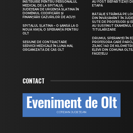
INSTRUIRE PENTRU PERSONALUL
AU FOST REPARTIZAȚI D
MEDICAL DE LA SPITALUL
ETAPĂ
JUDEȚEAN DE URGENȚĂ SLATINA ÎN
DOMENIUL CODIFICĂRII ȘI
BĂTĂLIE STRÂNSĂ PE LO
FINANȚĂRII CAZURILOR DE ACUȚI
DIN ÎNVĂȚĂMÂNT ÎN JUDE
SUTE DE PROFESORI ȘI 
SPITALUL SLATINA – O ȘANSĂ LA O
AU SUSȚINUT EXAMENUL 
NOUĂ VIAȚĂ, O SPERANȚĂ PENTRU
TITULARIZARE
OLT
DRUMUL SPERANȚEI ÎN E
SESIUNE DE CONTRACTARE
PROFESORA CARE PARC
SERVICII MEDICALE ÎN LUNA MAI,
ZILNIC 140 DE KILOMETR
ORGANIZATĂ DE CAS OLT
ELEVII DIN COMUNA OLT
FĂGEȚELU
CONTACT
Eveniment de Olt
COTIDIAN JUDEȚEAN