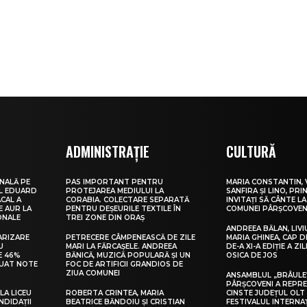
ADMINISTRAȚIE
CULTURĂ
NALĂ PE
PAS IMPORTANT PENTRU
MARIA CONSTANTIN, 
UL EDUARD
PROTEJAREA MEDIULUI LA
SANFIRA ȘI LINO, PRI
CAL A
CORABIA. COLECTARE SEPARATĂ
INVITAȚI SĂ CÂNTE LA
E AUR LA
PENTRU DEȘEURILE TEXTILE ÎN
COMUNEI PÂRȘCOVEN
ONALE
TREI ZONE DIN ORAȘ
ANDREEA BĂLAN, LIVI
ARIZARE
PETRECERE CÂMPENEASCĂ DE ZILE
MARIA GHINEA, CAP DE
U
MARI LA FĂRCAȘELE. ANDREEA
DE-A XI-A EDIȚIE A ZI
E 46%
BĂNICĂ, MUZICĂ POPULARĂ ȘI UN
OSICA DE JOS
LUAT NOTE
FOC DE ARTIFICII GRANDIOS DE
ZIUA COMUNEI
ANSAMBLUL „BRÂULE
PÂRȘCOVENI A REPR
LA LICEU
ROBERTA CRINTEA, MARIA
CINSTE JUDEȚUL OLT
NDIDAȚII
BEATRICE BĂNDOIU ȘI CRISTIAN
FESTIVALUL INTERNA