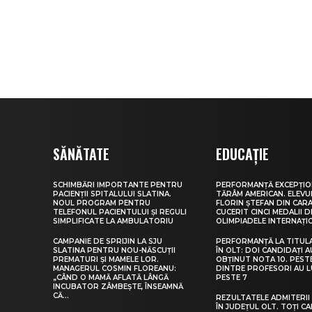
SĂNĂTATE
EDUCAȚIE
SCHIMBĂRI IMPORTANTE PENTRU
PERFORMANȚĂ EXCEPȚIO
PACIENȚII SPITALULUI SLATINA.
TĂRÂM AMERICAN. ELEV
NOUL PROGRAM PENTRU
FLORIN ȘTEFAN DIN CARA
TELEFONUL PACIENTULUI ȘI REGULI
CUCERIT CINCI MEDALII D
SIMPLIFICATE LA AMBULATORIU
OLIMPIADELE INTERNAȚI
CAMPANIE DE SPRIJIN LA SJU
PERFORMANȚĂ LA TITUL
SLATINA PENTRU NOU-NĂSCUȚII
ÎN OLT: DOI CANDIDAȚI A
PREMATURI ȘI MAMELE LOR.
OBȚINUT NOTA 10. PEST
MANAGERUL COSMIN FLOREANU:
DINTRE PROFESORI AU 
„CÂND O MAMĂ AFLATĂ LÂNGĂ
PESTE 7
INCUBATOR ZÂMBEȘTE, ÎNSEAMNĂ
CĂ...
REZULTATELE ADMITERII 
ÎN JUDEȚUL OLT. TOȚI CA