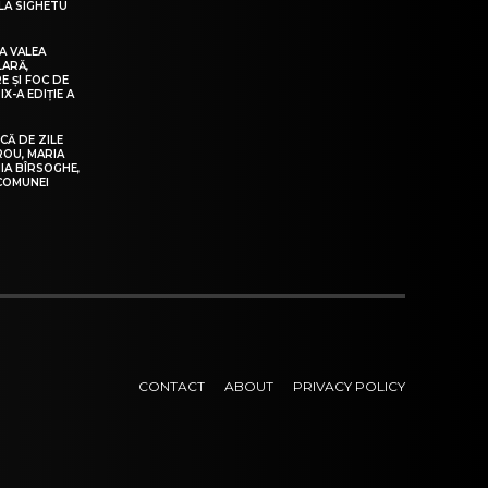
LA SIGHETU
A VALEA
LARĂ,
E ȘI FOC DE
IX-A EDIȚIE A
Ă DE ZILE
IROU, MARIA
IA BÎRSOGHE,
 COMUNEI
CONTACT
ABOUT
PRIVACY POLICY