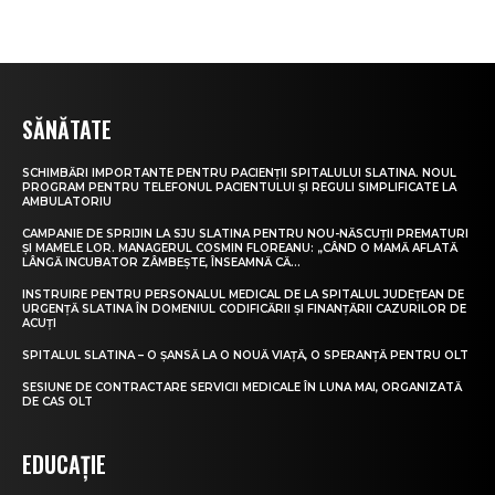
SĂNĂTATE
SCHIMBĂRI IMPORTANTE PENTRU PACIENȚII SPITALULUI SLATINA. NOUL
PROGRAM PENTRU TELEFONUL PACIENTULUI ȘI REGULI SIMPLIFICATE LA
AMBULATORIU
CAMPANIE DE SPRIJIN LA SJU SLATINA PENTRU NOU-NĂSCUȚII PREMATURI
ȘI MAMELE LOR. MANAGERUL COSMIN FLOREANU: „CÂND O MAMĂ AFLATĂ
LÂNGĂ INCUBATOR ZÂMBEȘTE, ÎNSEAMNĂ CĂ...
INSTRUIRE PENTRU PERSONALUL MEDICAL DE LA SPITALUL JUDEȚEAN DE
URGENȚĂ SLATINA ÎN DOMENIUL CODIFICĂRII ȘI FINANȚĂRII CAZURILOR DE
ACUȚI
SPITALUL SLATINA – O ȘANSĂ LA O NOUĂ VIAȚĂ, O SPERANȚĂ PENTRU OLT
SESIUNE DE CONTRACTARE SERVICII MEDICALE ÎN LUNA MAI, ORGANIZATĂ
DE CAS OLT
EDUCAȚIE