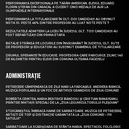
PERFORMANȚĂ EXCEPȚIONALĂ PE TĂRÂM AMERICAN. ELEVUL EDUARD
FLORIN ȘTEFAN DIN CARACAL A CUCERIT CINCI MEDALII DE AUR LA
OLIMPIADELE INTERNAȚIONALE
PERFORMANȚĂ LA TITULARIZARE ÎN OLT: DOI CANDIDAȚI AU OBȚINUT
NOTA 10. PESTE 46% DINTRE PROFESORI AU LUAT NOTE PESTE 7
REZULTATELE ADMITERII LA LICEU ÎN JUDEȚUL OLT. TOȚI CANDIDAȚII AU
FOST REPARTIZAȚI DIN PRIMA ETAPĂ
BĂTĂLIE STRÂNSĂ PE LOCURILE DIN ÎNVĂȚĂMÂNT ÎN JUDEȚUL OLT. SUTE
DE PROFESORI ȘI EDUCATORI AU SUSȚINUT EXAMENUL DE TITULARIZARE
DRUMUL SPERANȚEI ÎN EDUCAȚIE. PROFESORA CARE PARCURGE ZILNIC 140
DE KILOMETRI PENTRU ELEVII DIN COMUNA OLTEANĂ FĂGEȚELU
ADMINISTRAȚIE
PETRECERE CÂMPENEASCĂ DE ZILE MARI LA FĂRCAȘELE. ANDREEA BĂNICĂ,
MUZICĂ POPULARĂ ȘI UN FOC DE ARTIFICII GRANDIOS DE ZIUA COMUNEI
ROBERTA CRINTEA, MARIA BEATRICE BĂNDOIU ȘI CRISTIAN BĂNĂȚEANU,
PRINTRE INVITAȚII SPECIALI DE LA „ZIUA LEGUMICULTORULUI PLEȘOIAN”
STOICĂNEȘTIUL ÎMBRACĂ HAINE DE SĂRBĂTOARE. MUZICĂ DE PETRECERE,
ARTIȘTI DE TOP ȘI DISTRACȚIE GARANTATĂ LA „ZIUA COMUNEI – FIII
SATULUI”
SĂRBĂTOARE LA SCĂRIȘOARA DE SFÂNTA MARIA. SPECTACOL FOLCLORIC