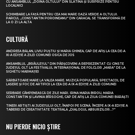
CU ANSAMBLUL „DOINA OLTULUI” DIN SLATINA ȘI SURPRIZE PENTRU
LOCALNICI
SCHIMBARE LA FAȚĂ PENTRU CEA MAI MARE OAZĂ VERDE A OLTULUI.
PARCUL „CONSTANTIN POROINEANU” DIN CARACAL SE TRANSFORMĂ DE
LA O ZI LA ALTA
CULTURĂ
ANDREEA BĂLAN, LIVIU PUȘTIU ȘI MARIA GHINEA, CAP DE AFIȘ LA CEA DE-A
XI-A EDIȚIE A ZILEI COMUNEI OSICA DE JOS
ANSAMBLUL „BRÂULEȚUL” DIN PÂRȘCOVENI A REPREZENTAT CU CINSTE
JUDEȚUL OLT LA FESTIVALUL INTERNAȚIONAL DE FOLCLOR „MARA” DE LA
SIGHETU MARMAȚIEI
SĂRBĂTOARE MARE LA VALEA MARE. MUZICĂ POPULARĂ, SPECTACOL DE
LASERE ȘI FOC DE ARTIFICII LA CEA DE-A IX-A EDIȚIE A ZILEI COMUNEI
SERBARE CÂMPENEASCĂ DE ZILE MARI. IRINA MARIA BIROU, MARIA
CONSTANTIN ȘI LAVINIA BÎRSOGHE, CAP DE AFIȘ LA ZIUA COMUNEI BĂRĂȘTI
TINERI ARTIȘTI AI JUDEȚULUI OLT, ÎNAPOI PE SCENĂ. ÎNCEPE A IX-A EDIȚIE A
TABEREI DE CREATIVITATE TEATRALĂ „DIALOGUL ABSURZILOR…?”
NU PIERDE NICIO ȘTIRE