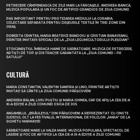
PETRECERE CÂMPENEASCĂ DE ZILE MARI LA FĂRCAȘELE. ANDREEA BĂNICĂ,
MUZICĂ POPULARĂ ȘI UN FOC DE ARTIFICII GRANDIOS DE ZIUA COMUNEI
PAS IMPORTANT PENTRU PROTEJAREA MEDIULUI LA CORABIA.
COLECTARE SEPARATĂ PENTRU DEȘEURILE TEXTILE ÎN TREI ZONE DIN
ORAȘ
ROBERTA CRINTEA, MARIA BEATRICE BĂNDOIU ȘI CRISTIAN BĂNĂȚEANU,
PRINTRE INVITAȚII SPECIALI DE LA „ZIUA LEGUMICULTORULUI PLEȘOIAN”
STOICĂNEȘTIUL ÎMBRACĂ HAINE DE SĂRBĂTOARE. MUZICĂ DE PETRECERE,
ARTIȘTI DE TOP ȘI DISTRACȚIE GARANTATĂ LA „ZIUA COMUNEI – FIII
SATULUI”
CULTURĂ
MARIA CONSTANTIN, VALENTIN SANFIRA ȘI LINO, PRINTRE ARTIȘTII
INVITAȚI SĂ CÂNTE LA ZIUA COMUNEI PÂRȘCOVENI
ANDREEA BĂLAN, LIVIU PUȘTIU ȘI MARIA GHINEA, CAP DE AFIȘ LA CEA DE-A
XI-A EDIȚIE A ZILEI COMUNEI OSICA DE JOS
ANSAMBLUL „BRÂULEȚUL” DIN PÂRȘCOVENI A REPREZENTAT CU CINSTE
JUDEȚUL OLT LA FESTIVALUL INTERNAȚIONAL DE FOLCLOR „MARA” DE LA
SIGHETU MARMAȚIEI
SĂRBĂTOARE MARE LA VALEA MARE. MUZICĂ POPULARĂ, SPECTACOL DE
LASERE ȘI FOC DE ARTIFICII LA CEA DE-A IX-A EDIȚIE A ZILEI COMUNEI