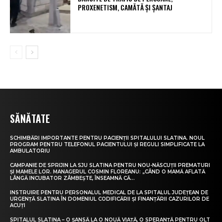
PROXENETISM, CAMĂTĂ ŞI ŞANTAJ
SĂNĂTATE
SCHIMBĂRI IMPORTANTE PENTRU PACIENȚII SPITALULUI SLATINA. NOUL
PROGRAM PENTRU TELEFONUL PACIENTULUI ȘI REGULI SIMPLIFICATE LA
AMBULATORIU
CAMPANIE DE SPRIJIN LA SJU SLATINA PENTRU NOU-NĂSCUȚII PREMATURI
ȘI MAMELE LOR. MANAGERUL COSMIN FLOREANU: „CÂND O MAMĂ AFLATĂ
LÂNGĂ INCUBATOR ZÂMBEȘTE, ÎNSEAMNĂ CĂ...
INSTRUIRE PENTRU PERSONALUL MEDICAL DE LA SPITALUL JUDEȚEAN DE
URGENȚĂ SLATINA ÎN DOMENIUL CODIFICĂRII ȘI FINANȚĂRII CAZURILOR DE
ACUȚI
SPITALUL SLATINA – O ȘANSĂ LA O NOUĂ VIAȚĂ, O SPERANȚĂ PENTRU OLT