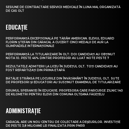
SESIUNE DE CONTRACTARE SERVICII MEDICALE ÎN LUNA MAI, ORGANIZATĂ
DE CAS OLT
EDUCAȚIE
PERFORMANȚĂ EXCEPȚIONALĂ PE TĂRÂM AMERICAN. ELEVUL EDUARD
FLORIN ȘTEFAN DIN CARACAL A CUCERIT CINCI MEDALII DE AUR LA
OLIMPIADELE INTERNAȚIONALE
PERFORMANȚĂ LA TITULARIZARE ÎN OLT: DOI CANDIDAȚI AU OBȚINUT
NOTA 10. PESTE 46% DINTRE PROFESORI AU LUAT NOTE PESTE 7
REZULTATELE ADMITERII LA LICEU ÎN JUDEȚUL OLT. TOȚI CANDIDAȚII AU
FOST REPARTIZAȚI DIN PRIMA ETAPĂ
BĂTĂLIE STRÂNSĂ PE LOCURILE DIN ÎNVĂȚĂMÂNT ÎN JUDEȚUL OLT. SUTE
DE PROFESORI ȘI EDUCATORI AU SUSȚINUT EXAMENUL DE TITULARIZARE
DRUMUL SPERANȚEI ÎN EDUCAȚIE. PROFESORA CARE PARCURGE ZILNIC 140
DE KILOMETRI PENTRU ELEVII DIN COMUNA OLTEANĂ FĂGEȚELU
ADMINISTRAȚIE
CARACAL ARE UN NOU CENTRU DE COLECTARE A DEȘEURILOR. INVESTIȚIE
DE PESTE 3,8 MILIOANE LEI FINALIZATĂ PRIN PNRR