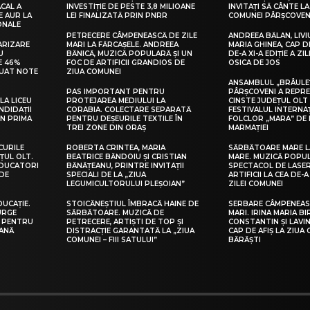
CAL A
INVESTIȚIE DE PESTE 3,8 MILIOANE
INVITAȚI SĂ CÂNTE LA
E AUR LA
LEI FINALIZATĂ PRIN PNRR
COMUNEI PÂRȘCOVEN
ONALE
PETRECERE CÂMPENEASCĂ DE ZILE
ANDREEA BĂLAN, LIVI
ARIZARE
MARI LA FĂRCAȘELE. ANDREEA
MARIA GHINEA, CAP DE
U
BĂNICĂ, MUZICĂ POPULARĂ ȘI UN
DE-A XI-A EDIȚIE A ZI
E 46%
FOC DE ARTIFICII GRANDIOS DE
OSICA DE JOS
LUAT NOTE
ZIUA COMUNEI
ANSAMBLUL „BRÂULE
PAS IMPORTANT PENTRU
PÂRȘCOVENI A REPR
LA LICEU
PROTEJAREA MEDIULUI LA
CINSTE JUDEȚUL OLT
NDIDAȚII
CORABIA. COLECTARE SEPARATĂ
FESTIVALUL INTERNA
IN PRIMA
PENTRU DEȘEURILE TEXTILE ÎN
FOLCLOR „MARA” DE 
TREI ZONE DIN ORAȘ
MARMAȚIEI
CURILE
ROBERTA CRINTEA, MARIA
SĂRBĂTOARE MARE L
ȚUL OLT.
BEATRICE BĂNDOIU ȘI CRISTIAN
MARE. MUZICĂ POPU
EDUCATORI
BĂNĂȚEANU, PRINTRE INVITAȚII
SPECTACOL DE LASER
DE
SPECIALI DE LA „ZIUA
ARTIFICII LA CEA DE-A 
LEGUMICULTORULUI PLEȘOIAN”
ZILEI COMUNEI
DUCAȚIE.
STOICĂNEȘTIUL ÎMBRACĂ HAINE DE
SERBARE CÂMPENEASC
URGE
SĂRBĂTOARE. MUZICĂ DE
MARI. IRINA MARIA B
I PENTRU
PETRECERE, ARTIȘTI DE TOP ȘI
CONSTANTIN ȘI LAVIN
EANĂ
DISTRACȚIE GARANTATĂ LA „ZIUA
CAP DE AFIȘ LA ZIUA
COMUNEI – FIII SATULUI”
BĂRĂȘTI