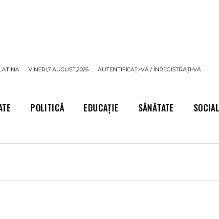
LATINA
VINERI,7 AUGUST,2026
AUTENTIFICAȚI-VĂ / ÎNREGISTRAȚI-VĂ
ATE
POLITICĂ
EDUCAȚIE
SĂNĂTATE
SOCIA