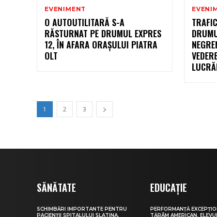
EVENIMENT
EVENI
O AUTOUTILITARĂ S-A
TRAFIC
RĂSTURNAT PE DRUMUL EXPRES
DRUMUL
12, ÎN AFARA ORAȘULUI PIATRA
NEGREN
OLT
VEDER
LUCRĂ
1
2
3
SĂNĂTATE
EDUCAȚIE
SCHIMBĂRI IMPORTANTE PENTRU
PERFORMANȚĂ EXCEPȚIO
PACIENȚII SPITALULUI SLATINA.
TĂRÂM AMERICAN. ELEV