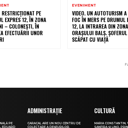
MENT
EVENIMENT
 RESTRICȚIONAT PE
VIDEO. UN AUTOTURISM A
 EXPRES 12, ÎN ZONA
FOC ÎN MERS PE DRUMUL 
I – COLONEȘTI, ÎN
12, LA INTRAREA DIN ZON
EA EFECTUĂRII UNOR
ORAȘULUI BALȘ. ȘOFERUL
RI
SCĂPAT CU VIAȚĂ
P
ADMINISTRAȚIE
CULTURĂ
NALĂ PE
CARACAL ARE UN NOU CENTRU DE
MARIA CONSTANTIN, 
UL EDUARD
COLECTARE A DEȘEURILOR.
SANFIRA ȘI LINO, PRI