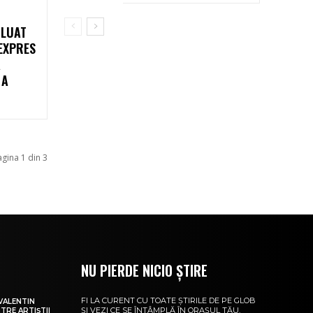
 LUAT
EXPRES
A
 A
agina 1 din 3
NU PIERDE NICIO ȘTIRE
FI LA CURENT CU TOATE ȘTIRILE DE PE GLOB
VALENTIN
ȘI VEZI CE SE ÎNTÂMPLĂ ÎN ORAȘUL TĂU.
NTRE ARTIȘTII