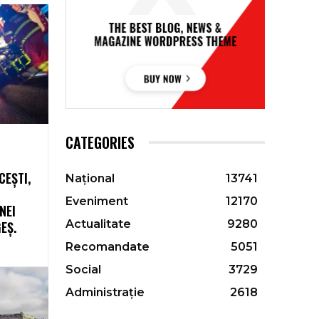
CATEGORIES
CEȘTI,
Național
13741
Eveniment
12170
NEI
Actualitate
9280
EȘ.
Recomandate
5051
Social
3729
Administrație
2618