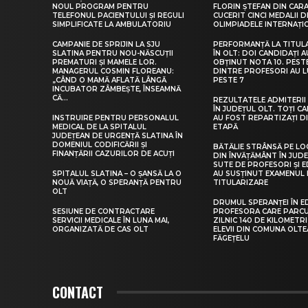
NOUL PROGRAM PENTRU
FLORIN ȘTEFAN DIN CARA
TELEFONUL PACIENTULUI ȘI REGULI
CUCERIT CINCI MEDALII D
SIMPLIFICATE LA AMBULATORIU
OLIMPIADELE INTERNAȚI
CAMPANIE DE SPRIJIN LA SJU
PERFORMANȚĂ LA TITUL
SLATINA PENTRU NOU-NĂSCUȚII
ÎN OLT: DOI CANDIDAȚI A
PREMATURI ȘI MAMELE LOR.
OBȚINUT NOTA 10. PEST
MANAGERUL COSMIN FLOREANU:
DINTRE PROFESORI AU 
„CÂND O MAMĂ AFLATĂ LÂNGĂ
PESTE 7
INCUBATOR ZÂMBEȘTE, ÎNSEAMNĂ
CĂ...
REZULTATELE ADMITERII 
ÎN JUDEȚUL OLT. TOȚI CA
INSTRUIRE PENTRU PERSONALUL
AU FOST REPARTIZAȚI D
MEDICAL DE LA SPITALUL
ETAPĂ
JUDEȚEAN DE URGENȚĂ SLATINA ÎN
DOMENIUL CODIFICĂRII ȘI
BĂTĂLIE STRÂNSĂ PE LO
FINANȚĂRII CAZURILOR DE ACUȚI
DIN ÎNVĂȚĂMÂNT ÎN JUDE
SUTE DE PROFESORI ȘI 
SPITALUL SLATINA – O ȘANSĂ LA O
AU SUSȚINUT EXAMENUL 
NOUĂ VIAȚĂ, O SPERANȚĂ PENTRU
TITULARIZARE
OLT
DRUMUL SPERANȚEI ÎN E
SESIUNE DE CONTRACTARE
PROFESORA CARE PARC
SERVICII MEDICALE ÎN LUNA MAI,
ZILNIC 140 DE KILOMETR
ORGANIZATĂ DE CAS OLT
ELEVII DIN COMUNA OLT
FĂGEȚELU
CONTACT