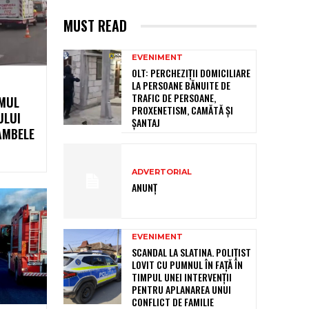
MUST READ
EVENIMENT
OLT: PERCHEZIŢII DOMICILIARE
LA PERSOANE BĂNUITE DE
TRAFIC DE PERSOANE,
UMUL
PROXENETISM, CAMĂTĂ ŞI
ULUI
ŞANTAJ
AMBELE
ADVERTORIAL
ANUNȚ
EVENIMENT
SCANDAL LA SLATINA. POLIȚIST
LOVIT CU PUMNUL ÎN FAȚĂ ÎN
TIMPUL UNEI INTERVENȚII
PENTRU APLANAREA UNUI
CONFLICT DE FAMILIE