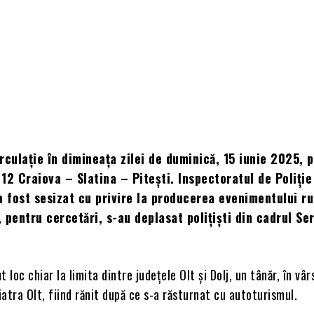
rculație în dimineața zilei de duminică, 15 iunie 2025, 
12 Craiova – Slatina – Pitești. Inspectoratul de Poliție
a fost sesizat cu privire la producerea evenimentului rut
, pentru cercetări, s-au deplasat polițiști din cadrul Ser
 loc chiar la limita dintre județele Olt și Dolj, un tânăr, în vâ
Piatra Olt, fiind rănit după ce s-a răsturnat cu autoturismul.