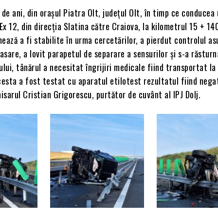
 de ani, din orașul Piatra Olt, județul Olt, în timp ce conducea
x 12, din direcția Slatina către Craiova, la kilometrul 15 + 14
ează a fi stabilite în urma cercetărilor, a pierdut controlul a
lasare, a lovit parapetul de separare a sensurilor și s-a răsturn
ui, tânărul a necesitat îngrijiri medicale fiind transportat la 
sta a fost testat cu aparatul etilotest rezultatul fiind negat
sarul Cristian Grigorescu, purtător de cuvânt al IPJ Dolj.