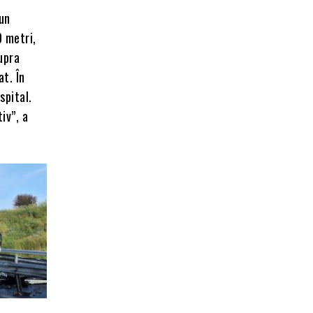
 un
0 metri,
supra
at. În
spital.
iv”, a