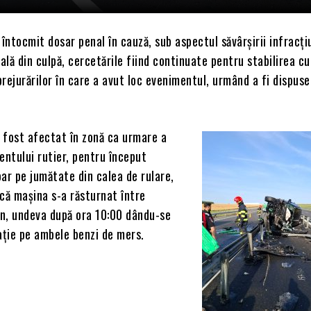
 întocmit dosar penal în cauză, sub aspectul săvârșirii infracți
lă din culpă, cercetările fiind continuate pentru stabilirea cu
rejurărilor în care a avut loc evenimentul, urmând a fi dispus
a fost afectat în zonă ca urmare a
entului rutier, pentru început
ar pe jumătate din calea de rulare,
că mașina s-a răsturnat între
n, undeva după ora 10:00 dându-se
ație pe ambele benzi de mers.