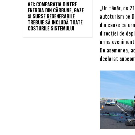
AEI: COMPARAȚIA DINTRE
„Un tânăr, de 21
ENERGIA DIN CĂRBUNE, GAZE
autoturism pe DE
ȘI SURSE REGENERABILE
TREBUIE SĂ INCLUDĂ TOATE
din cauze ce urm
COSTURILE SISTEMULUI
direcției de dep
urma evenimentul
De asemenea, ace
declarat subcomi