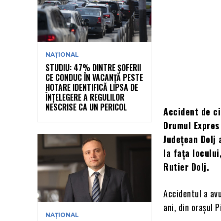
NAȚIONAL
STUDIU: 47% DINTRE ȘOFERII
CE CONDUC ÎN VACANȚĂ PESTE
HOTARE IDENTIFICĂ LIPSA DE
ÎNȚELEGERE A REGULILOR
NESCRISE CA UN PERICOL
Accident de ci
Drumul Expres 
Județean Dolj 
la fața locului
Rutier Dolj.
Accidentul a avut
ani, din orașul 
NAȚIONAL