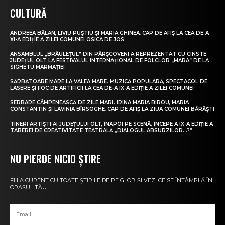
CULTURĂ
ANDREEA BĂLAN, LIVIU PUȘTIU ȘI MARIA GHINEA, CAP DE AFIȘ LA CEA DE-A
XI-A EDIȚIE A ZILEI COMUNEI OSICA DE JOS
ANSAMBLUL „BRÂULEȚUL” DIN PÂRȘCOVENI A REPREZENTAT CU CINSTE
JUDEȚUL OLT LA FESTIVALUL INTERNAȚIONAL DE FOLCLOR „MARA” DE LA
SIGHETU MARMAȚIEI
SĂRBĂTOARE MARE LA VALEA MARE. MUZICĂ POPULARĂ, SPECTACOL DE
LASERE ȘI FOC DE ARTIFICII LA CEA DE-A IX-A EDIȚIE A ZILEI COMUNEI
SERBARE CÂMPENEASCĂ DE ZILE MARI. IRINA MARIA BIROU, MARIA
CONSTANTIN ȘI LAVINIA BÎRSOGHE, CAP DE AFIȘ LA ZIUA COMUNEI BĂRĂȘTI
TINERI ARTIȘTI AI JUDEȚULUI OLT, ÎNAPOI PE SCENĂ. ÎNCEPE A IX-A EDIȚIE A
TABEREI DE CREATIVITATE TEATRALĂ „DIALOGUL ABSURZILOR…?”
NU PIERDE NICIO ȘTIRE
FI LA CURENT CU TOATE ȘTIRILE DE PE GLOB ȘI VEZI CE SE ÎNTÂMPLĂ ÎN
ORAȘUL TĂU.