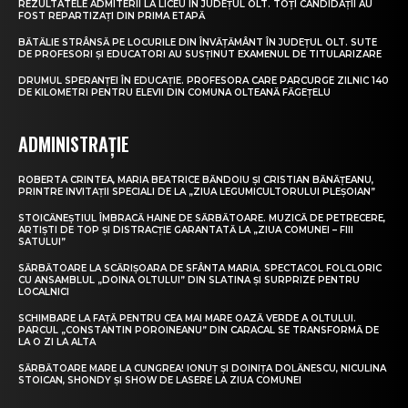
REZULTATELE ADMITERII LA LICEU ÎN JUDEȚUL OLT. TOȚI CANDIDAȚII AU
FOST REPARTIZAȚI DIN PRIMA ETAPĂ
BĂTĂLIE STRÂNSĂ PE LOCURILE DIN ÎNVĂȚĂMÂNT ÎN JUDEȚUL OLT. SUTE
DE PROFESORI ȘI EDUCATORI AU SUSȚINUT EXAMENUL DE TITULARIZARE
DRUMUL SPERANȚEI ÎN EDUCAȚIE. PROFESORA CARE PARCURGE ZILNIC 140
DE KILOMETRI PENTRU ELEVII DIN COMUNA OLTEANĂ FĂGEȚELU
ADMINISTRAȚIE
ROBERTA CRINTEA, MARIA BEATRICE BĂNDOIU ȘI CRISTIAN BĂNĂȚEANU,
PRINTRE INVITAȚII SPECIALI DE LA „ZIUA LEGUMICULTORULUI PLEȘOIAN”
STOICĂNEȘTIUL ÎMBRACĂ HAINE DE SĂRBĂTOARE. MUZICĂ DE PETRECERE,
ARTIȘTI DE TOP ȘI DISTRACȚIE GARANTATĂ LA „ZIUA COMUNEI – FIII
SATULUI”
SĂRBĂTOARE LA SCĂRIȘOARA DE SFÂNTA MARIA. SPECTACOL FOLCLORIC
CU ANSAMBLUL „DOINA OLTULUI” DIN SLATINA ȘI SURPRIZE PENTRU
LOCALNICI
SCHIMBARE LA FAȚĂ PENTRU CEA MAI MARE OAZĂ VERDE A OLTULUI.
PARCUL „CONSTANTIN POROINEANU” DIN CARACAL SE TRANSFORMĂ DE
LA O ZI LA ALTA
SĂRBĂTOARE MARE LA CUNGREA! IONUȚ ȘI DOINIȚA DOLĂNESCU, NICULINA
STOICAN, SHONDY ȘI SHOW DE LASERE LA ZIUA COMUNEI