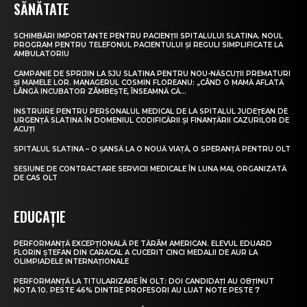
SĂNĂTATE
SCHIMBĂRI IMPORTANTE PENTRU PACIENȚII SPITALULUI SLATINA. NOUL
PROGRAM PENTRU TELEFONUL PACIENTULUI ȘI REGULI SIMPLIFICATE LA
AMBULATORIU
CAMPANIE DE SPRIJIN LA SJU SLATINA PENTRU NOU-NĂSCUȚII PREMATURI
ȘI MAMELE LOR. MANAGERUL COSMIN FLOREANU: „CÂND O MAMĂ AFLATĂ
LÂNGĂ INCUBATOR ZÂMBEȘTE, ÎNSEAMNĂ CĂ...
INSTRUIRE PENTRU PERSONALUL MEDICAL DE LA SPITALUL JUDEȚEAN DE
URGENȚĂ SLATINA ÎN DOMENIUL CODIFICĂRII ȘI FINANȚĂRII CAZURILOR DE
ACUȚI
SPITALUL SLATINA – O ȘANSĂ LA O NOUĂ VIAȚĂ, O SPERANȚĂ PENTRU OLT
SESIUNE DE CONTRACTARE SERVICII MEDICALE ÎN LUNA MAI, ORGANIZATĂ
DE CAS OLT
EDUCAȚIE
PERFORMANȚĂ EXCEPȚIONALĂ PE TĂRÂM AMERICAN. ELEVUL EDUARD
FLORIN ȘTEFAN DIN CARACAL A CUCERIT CINCI MEDALII DE AUR LA
OLIMPIADELE INTERNAȚIONALE
PERFORMANȚĂ LA TITULARIZARE ÎN OLT: DOI CANDIDAȚI AU OBȚINUT
NOTA 10. PESTE 46% DINTRE PROFESORI AU LUAT NOTE PESTE 7