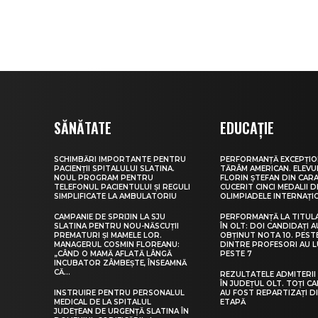
SĂNĂTATE
EDUCAȚIE
SCHIMBĂRI IMPORTANTE PENTRU
PERFORMANȚĂ EXCEPȚIO
PACIENȚII SPITALULUI SLATINA.
TĂRÂM AMERICAN. ELEV
NOUL PROGRAM PENTRU
FLORIN ȘTEFAN DIN CARA
TELEFONUL PACIENTULUI ȘI REGULI
CUCERIT CINCI MEDALII D
SIMPLIFICATE LA AMBULATORIU
OLIMPIADELE INTERNAȚI
CAMPANIE DE SPRIJIN LA SJU
PERFORMANȚĂ LA TITUL
SLATINA PENTRU NOU-NĂSCUȚII
ÎN OLT: DOI CANDIDAȚI A
PREMATURI ȘI MAMELE LOR.
OBȚINUT NOTA 10. PEST
MANAGERUL COSMIN FLOREANU:
DINTRE PROFESORI AU 
„CÂND O MAMĂ AFLATĂ LÂNGĂ
PESTE 7
INCUBATOR ZÂMBEȘTE, ÎNSEAMNĂ
CĂ...
REZULTATELE ADMITERII 
ÎN JUDEȚUL OLT. TOȚI CA
INSTRUIRE PENTRU PERSONALUL
AU FOST REPARTIZAȚI D
MEDICAL DE LA SPITALUL
ETAPĂ
JUDEȚEAN DE URGENȚĂ SLATINA ÎN