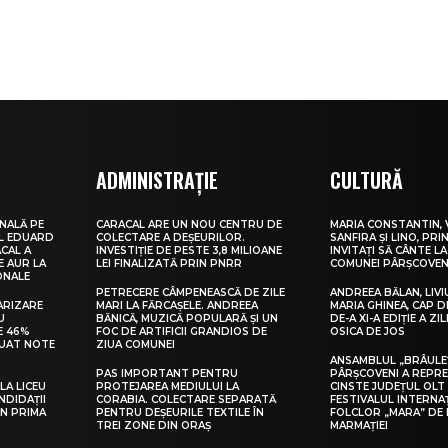
ADMINISTRAȚIE
CULTURĂ
NALĂ PE
CARACAL ARE UN NOU CENTRU DE
MARIA CONSTANTIN, 
UL EDUARD
COLECTARE A DEȘEURILOR.
SANFIRA ȘI LINO, PRI
CAL A
INVESTIȚIE DE PESTE 3,8 MILIOANE
INVITAȚI SĂ CÂNTE LA
E AUR LA
LEI FINALIZATĂ PRIN PNRR
COMUNEI PÂRȘCOVEN
ONALE
PETRECERE CÂMPENEASCĂ DE ZILE
ANDREEA BĂLAN, LIVI
ARIZARE
MARI LA FĂRCAȘELE. ANDREEA
MARIA GHINEA, CAP DE
U
BĂNICĂ, MUZICĂ POPULARĂ ȘI UN
DE-A XI-A EDIȚIE A ZI
E 46%
FOC DE ARTIFICII GRANDIOS DE
OSICA DE JOS
LUAT NOTE
ZIUA COMUNEI
ANSAMBLUL „BRÂULE
PAS IMPORTANT PENTRU
PÂRȘCOVENI A REPR
LA LICEU
PROTEJAREA MEDIULUI LA
CINSTE JUDEȚUL OLT
NDIDAȚII
CORABIA. COLECTARE SEPARATĂ
FESTIVALUL INTERNA
IN PRIMA
PENTRU DEȘEURILE TEXTILE ÎN
FOLCLOR „MARA” DE 
TREI ZONE DIN ORAȘ
MARMAȚIEI