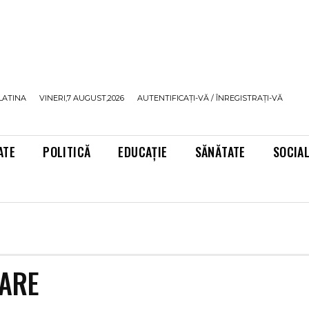
LATINA
VINERI,7 AUGUST,2026
AUTENTIFICAȚI-VĂ / ÎNREGISTRAȚI-VĂ
ATE
POLITICĂ
EDUCAȚIE
SĂNĂTATE
SOCIA
TARE