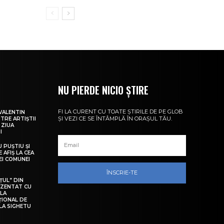
NU PIERDE NICIO ȘTIRE
FI LA CURENT CU TOATE ȘTIRILE DE PE GLOB
VALENTIN
ȘI VEZI CE SE ÎNTÂMPLĂ ÎN ORAȘUL TĂU.
NTRE ARTIȘTII
 ZIUA
I
U PUȘTIU ȘI
 AFIȘ LA CEA
LEI COMUNEI
ÎNSCRIE-TE
ȚUL” DIN
EZENTAT CU
 LA
ȚIONAL DE
LA SIGHETU