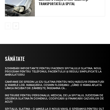
TRANSPORTATĂ LA SPITAL
SĂNĂTATE
SCHIMBĂRI IMPORTANTE PENTRU PACIENȚII SPITALULUI SLATINA. NOUL
PROGRAM PENTRU TELEFONUL PACIENTULUI ȘI REGULI SIMPLIFICATE LA
AMBULATORIU
CAMPANIE DE SPRIJIN LA SJU SLATINA PENTRU NOU-NĂSCUȚII PREMATURI
ȘI MAMELE LOR. MANAGERUL COSMIN FLOREANU: „CÂND O MAMĂ AFLATĂ
LÂNGĂ INCUBATOR ZÂMBEȘTE, ÎNSEAMNĂ CĂ...
INSTRUIRE PENTRU PERSONALUL MEDICAL DE LA SPITALUL JUDEȚEAN DE
URGENȚĂ SLATINA ÎN DOMENIUL CODIFICĂRII ȘI FINANȚĂRII CAZURILOR DE
ACUȚI
SPITALUL SLATINA – O ȘANSĂ LA O NOUĂ VIAȚĂ, O SPERANȚĂ PENTRU OLT