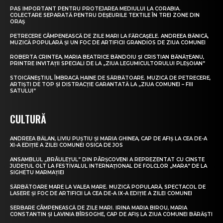
PAS IMPORTANT PENTRU PROTEJAREA MEDIULUI LA CORABIA.
COLECTARE SEPARATĂ PENTRU DEȘEURILE TEXTILE ÎN TREI ZONE DIN
ORAȘ
PETRECERE CÂMPENEASCĂ DE ZILE MARI LA FĂRCAȘELE. ANDREEA BĂNICĂ,
MUZICĂ POPULARĂ ȘI UN FOC DE ARTIFICII GRANDIOS DE ZIUA COMUNEI
ROBERTA CRINTEA, MARIA BEATRICE BĂNDOIU ȘI CRISTIAN BĂNĂȚEANU,
PRINTRE INVITAȚII SPECIALI DE LA „ZIUA LEGUMICULTORULUI PLEȘOIAN”
STOICĂNEȘTIUL ÎMBRACĂ HAINE DE SĂRBĂTOARE. MUZICĂ DE PETRECERE,
ARTIȘTI DE TOP ȘI DISTRACȚIE GARANTATĂ LA „ZIUA COMUNEI – FIII
SATULUI”
CULTURĂ
ANDREEA BĂLAN, LIVIU PUȘTIU ȘI MARIA GHINEA, CAP DE AFIȘ LA CEA DE-A
XI-A EDIȚIE A ZILEI COMUNEI OSICA DE JOS
ANSAMBLUL „BRÂULEȚUL” DIN PÂRȘCOVENI A REPREZENTAT CU CINSTE
JUDEȚUL OLT LA FESTIVALUL INTERNAȚIONAL DE FOLCLOR „MARA” DE LA
SIGHETU MARMAȚIEI
SĂRBĂTOARE MARE LA VALEA MARE. MUZICĂ POPULARĂ, SPECTACOL DE
LASERE ȘI FOC DE ARTIFICII LA CEA DE-A IX-A EDIȚIE A ZILEI COMUNEI
SERBARE CÂMPENEASCĂ DE ZILE MARI. IRINA MARIA BIROU, MARIA
CONSTANTIN ȘI LAVINIA BÎRSOGHE, CAP DE AFIȘ LA ZIUA COMUNEI BĂRĂȘTI