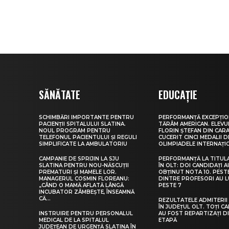
SĂNĂTATE
EDUCAȚIE
SCHIMBĂRI IMPORTANTE PENTRU
PERFORMANȚĂ EXCEPȚIO
PACIENȚII SPITALULUI SLATINA.
TĂRÂM AMERICAN. ELEV
NOUL PROGRAM PENTRU
FLORIN ȘTEFAN DIN CARA
TELEFONUL PACIENTULUI ȘI REGULI
CUCERIT CINCI MEDALII D
SIMPLIFICATE LA AMBULATORIU
OLIMPIADELE INTERNAȚI
CAMPANIE DE SPRIJIN LA SJU
PERFORMANȚĂ LA TITUL
SLATINA PENTRU NOU-NĂSCUȚII
ÎN OLT: DOI CANDIDAȚI A
PREMATURI ȘI MAMELE LOR.
OBȚINUT NOTA 10. PEST
MANAGERUL COSMIN FLOREANU:
DINTRE PROFESORI AU 
„CÂND O MAMĂ AFLATĂ LÂNGĂ
PESTE 7
INCUBATOR ZÂMBEȘTE, ÎNSEAMNĂ
CĂ...
REZULTATELE ADMITERII 
ÎN JUDEȚUL OLT. TOȚI CA
INSTRUIRE PENTRU PERSONALUL
AU FOST REPARTIZAȚI D
MEDICAL DE LA SPITALUL
ETAPĂ
JUDEȚEAN DE URGENȚĂ SLATINA ÎN