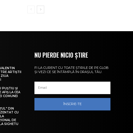
NU PIERDE NICIO ȘTIRE
FI LA CURENT CU TOATE ȘTIRILE DE PE GLOB
VALENTIN
ȘI VEZI CE SE ÎNTÂMPLĂ ÎN ORAȘUL TĂU.
NTRE ARTIȘTII
 ZIUA
I
U PUȘTIU ȘI
 AFIȘ LA CEA
LEI COMUNEI
ÎNSCRIE-TE
ȚUL” DIN
EZENTAT CU
 LA
ȚIONAL DE
LA SIGHETU