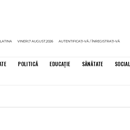
LATINA
VINERI,7 AUGUST,2026
AUTENTIFICAȚI-VĂ / ÎNREGISTRAȚI-VĂ
ATE
POLITICĂ
EDUCAȚIE
SĂNĂTATE
SOCIA