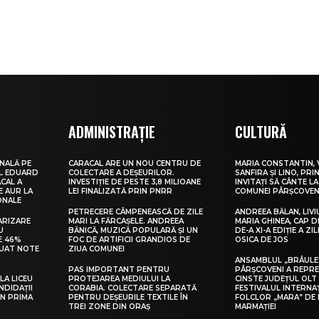
ADMINISTRAȚIE
CULTURĂ
NALĂ PE
CARACAL ARE UN NOU CENTRU DE
MARIA CONSTANTIN, 
UL EDUARD
COLECTARE A DEȘEURILOR.
SANFIRA ȘI LINO, PRI
CAL A
INVESTIȚIE DE PESTE 3,8 MILIOANE
INVITAȚI SĂ CÂNTE LA
E AUR LA
LEI FINALIZATĂ PRIN PNRR
COMUNEI PÂRȘCOVEN
ONALE
PETRECERE CÂMPENEASCĂ DE ZILE
ANDREEA BĂLAN, LIVI
ARIZARE
MARI LA FĂRCAȘELE. ANDREEA
MARIA GHINEA, CAP DE
U
BĂNICĂ, MUZICĂ POPULARĂ ȘI UN
DE-A XI-A EDIȚIE A ZI
E 46%
FOC DE ARTIFICII GRANDIOS DE
OSICA DE JOS
LUAT NOTE
ZIUA COMUNEI
ANSAMBLUL „BRÂULE
PAS IMPORTANT PENTRU
PÂRȘCOVENI A REPR
LA LICEU
PROTEJAREA MEDIULUI LA
CINSTE JUDEȚUL OLT
NDIDAȚII
CORABIA. COLECTARE SEPARATĂ
FESTIVALUL INTERNA
IN PRIMA
PENTRU DEȘEURILE TEXTILE ÎN
FOLCLOR „MARA” DE 
TREI ZONE DIN ORAȘ
MARMAȚIEI