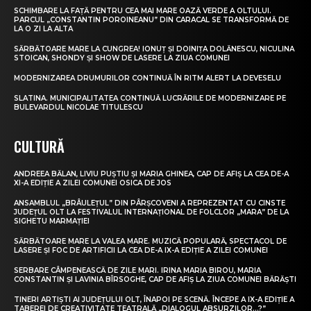
SCHIMBARE LA FAȚĂ PENTRU CEA MAI MARE OAZĂ VERDE A OLTULUI.
PARCUL „CONSTANTIN POROINEANU” DIN CARACAL SE TRANSFORMĂ DE
LA O ZI LA ALTA
SĂRBĂTOARE MARE LA CUNGREA! IONUȚ ȘI DOINIȚA DOLĂNESCU, NICULINA
STOICAN, SHONDY ȘI SHOW DE LASERE LA ZIUA COMUNEI
MODERNIZAREA DRUMURILOR CONTINUĂ ÎN RITM ALERT LA DEVESELU
SLATINA. MUNICIPALITATEA CONTINUĂ LUCRĂRILE DE MODERNIZARE PE
BULEVARDUL NICOLAE TITULESCU
CULTURĂ
ANDREEA BĂLAN, LIVIU PUȘTIU ȘI MARIA GHINEA, CAP DE AFIȘ LA CEA DE-A
XI-A EDIȚIE A ZILEI COMUNEI OSICA DE JOS
ANSAMBLUL „BRÂULEȚUL” DIN PÂRȘCOVENI A REPREZENTAT CU CINSTE
JUDEȚUL OLT LA FESTIVALUL INTERNAȚIONAL DE FOLCLOR „MARA” DE LA
SIGHETU MARMAȚIEI
SĂRBĂTOARE MARE LA VALEA MARE. MUZICĂ POPULARĂ, SPECTACOL DE
LASERE ȘI FOC DE ARTIFICII LA CEA DE-A IX-A EDIȚIE A ZILEI COMUNEI
SERBARE CÂMPENEASCĂ DE ZILE MARI. IRINA MARIA BIROU, MARIA
CONSTANTIN ȘI LAVINIA BÎRSOGHE, CAP DE AFIȘ LA ZIUA COMUNEI BĂRĂȘTI
TINERI ARTIȘTI AI JUDEȚULUI OLT, ÎNAPOI PE SCENĂ. ÎNCEPE A IX-A EDIȚIE A
TABEREI DE CREATIVITATE TEATRALĂ „DIALOGUL ABSURZILOR…?”