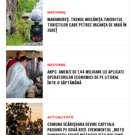
NAȚIONAL
MARAMUREȘ: TRENUL MOCĂNIȚA, FAVORITUL
TURIȘTILOR CARE PETREC VACANȚA DE VARĂ ÎN
JUDEȚ
NAȚIONAL
ANPC: AMENZI DE 1,44 MILIOANE LEI APLICATE
OPERATORILOR ECONOMICI DE PE LITORAL
ÎNTR-O SĂPTĂMÂNĂ
ACTUALITATE
COMUNA SCĂRIȘOARA DEVINE CAPITALA
PASIUNII PE DOUĂ ROȚI. EVENIMENTUL „MOTO
ROMANAȚI” ADUNĂ MOTOCICLIȘTII DIN ZONĂ