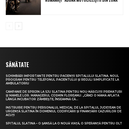
SĂNĂTATE
SCHIMBĂRI IMPORTANTE PENTRU PACIENȚII SPITALULUI SLATINA. NOUL
PROGRAM PENTRU TELEFONUL PACIENTULUI ȘI REGULI SIMPLIFICATE LA
AMBULATORIU
CAMPANIE DE SPRIJIN LA SJU SLATINA PENTRU NOU-NĂSCUȚII PREMATURI
ȘI MAMELE LOR. MANAGERUL COSMIN FLOREANU: „CÂND O MAMĂ AFLATĂ
LÂNGĂ INCUBATOR ZÂMBEȘTE, ÎNSEAMNĂ CĂ...
INSTRUIRE PENTRU PERSONALUL MEDICAL DE LA SPITALUL JUDEȚEAN DE
URGENȚĂ SLATINA ÎN DOMENIUL CODIFICĂRII ȘI FINANȚĂRII CAZURILOR DE
ACUȚI
SPITALUL SLATINA – O ȘANSĂ LA O NOUĂ VIAȚĂ, O SPERANȚĂ PENTRU OLT