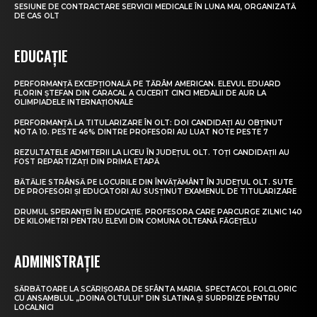
SESIUNE DE CONTRACTARE SERVICII MEDICALE ÎN LUNA MAI, ORGANIZATĂ
DE CAS OLT
EDUCAȚIE
PERFORMANȚĂ EXCEPȚIONALĂ PE TĂRÂM AMERICAN. ELEVUL EDUARD
FLORIN ȘTEFAN DIN CARACAL A CUCERIT CINCI MEDALII DE AUR LA
OLIMPIADELE INTERNAȚIONALE
PERFORMANȚĂ LA TITULARIZARE ÎN OLT: DOI CANDIDAȚI AU OBȚINUT
NOTA 10. PESTE 46% DINTRE PROFESORI AU LUAT NOTE PESTE 7
REZULTATELE ADMITERII LA LICEU ÎN JUDEȚUL OLT. TOȚI CANDIDAȚII AU
FOST REPARTIZAȚI DIN PRIMA ETAPĂ
BĂTĂLIE STRÂNSĂ PE LOCURILE DIN ÎNVĂȚĂMÂNT ÎN JUDEȚUL OLT. SUTE
DE PROFESORI ȘI EDUCATORI AU SUSȚINUT EXAMENUL DE TITULARIZARE
DRUMUL SPERANȚEI ÎN EDUCAȚIE. PROFESORA CARE PARCURGE ZILNIC 140
DE KILOMETRI PENTRU ELEVII DIN COMUNA OLTEANĂ FĂGEȚELU
ADMINISTRAȚIE
SĂRBĂTOARE LA SCĂRIȘOARA DE SFÂNTA MARIA. SPECTACOL FOLCLORIC
CU ANSAMBLUL „DOINA OLTULUI” DIN SLATINA ȘI SURPRIZE PENTRU
LOCALNICI