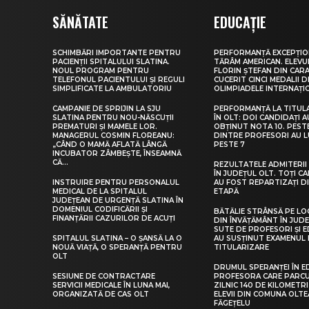
SĂNĂTATE
EDUCAȚIE
SCHIMBĂRI IMPORTANTE PENTRU
PERFORMANȚĂ EXCEPȚIO
PACIENȚII SPITALULUI SLATINA.
TĂRÂM AMERICAN. ELEV
NOUL PROGRAM PENTRU
FLORIN ȘTEFAN DIN CARA
TELEFONUL PACIENTULUI ȘI REGULI
CUCERIT CINCI MEDALII D
SIMPLIFICATE LA AMBULATORIU
OLIMPIADELE INTERNAȚI
CAMPANIE DE SPRIJIN LA SJU
PERFORMANȚĂ LA TITUL
SLATINA PENTRU NOU-NĂSCUȚII
ÎN OLT: DOI CANDIDAȚI A
PREMATURI ȘI MAMELE LOR.
OBȚINUT NOTA 10. PEST
MANAGERUL COSMIN FLOREANU:
DINTRE PROFESORI AU 
„CÂND O MAMĂ AFLATĂ LÂNGĂ
PESTE 7
INCUBATOR ZÂMBEȘTE, ÎNSEAMNĂ
CĂ...
REZULTATELE ADMITERII 
ÎN JUDEȚUL OLT. TOȚI CA
INSTRUIRE PENTRU PERSONALUL
AU FOST REPARTIZAȚI D
MEDICAL DE LA SPITALUL
ETAPĂ
JUDEȚEAN DE URGENȚĂ SLATINA ÎN
DOMENIUL CODIFICĂRII ȘI
BĂTĂLIE STRÂNSĂ PE LO
FINANȚĂRII CAZURILOR DE ACUȚI
DIN ÎNVĂȚĂMÂNT ÎN JUDE
SUTE DE PROFESORI ȘI 
SPITALUL SLATINA – O ȘANSĂ LA O
AU SUSȚINUT EXAMENUL 
NOUĂ VIAȚĂ, O SPERANȚĂ PENTRU
TITULARIZARE
OLT
DRUMUL SPERANȚEI ÎN E
SESIUNE DE CONTRACTARE
PROFESORA CARE PARC
SERVICII MEDICALE ÎN LUNA MAI,
ZILNIC 140 DE KILOMETR
ORGANIZATĂ DE CAS OLT
ELEVII DIN COMUNA OLT
FĂGEȚELU