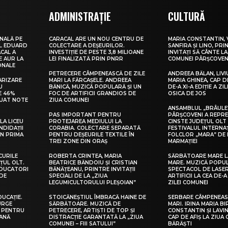
ADMINISTRAȚIE
CULTURĂ
NALĂ PE
CARACAL ARE UN NOU CENTRU DE
MARIA CONSTANTIN, 
UL EDUARD
COLECTARE A DEȘEURILOR.
SANFIRA ȘI LINO, PRI
CAL A
INVESTIȚIE DE PESTE 3,8 MILIOANE
INVITAȚI SĂ CÂNTE LA
E AUR LA
LEI FINALIZATĂ PRIN PNRR
COMUNEI PÂRȘCOVEN
ONALE
PETRECERE CÂMPENEASCĂ DE ZILE
ANDREEA BĂLAN, LIVI
ARIZARE
MARI LA FĂRCAȘELE. ANDREEA
MARIA GHINEA, CAP DE
U
BĂNICĂ, MUZICĂ POPULARĂ ȘI UN
DE-A XI-A EDIȚIE A ZI
E 46%
FOC DE ARTIFICII GRANDIOS DE
OSICA DE JOS
LUAT NOTE
ZIUA COMUNEI
ANSAMBLUL „BRÂULE
PAS IMPORTANT PENTRU
PÂRȘCOVENI A REPR
LA LICEU
PROTEJAREA MEDIULUI LA
CINSTE JUDEȚUL OLT
NDIDAȚII
CORABIA. COLECTARE SEPARATĂ
FESTIVALUL INTERNA
IN PRIMA
PENTRU DEȘEURILE TEXTILE ÎN
FOLCLOR „MARA” DE 
TREI ZONE DIN ORAȘ
MARMAȚIEI
CURILE
ROBERTA CRINTEA, MARIA
SĂRBĂTOARE MARE L
ȚUL OLT.
BEATRICE BĂNDOIU ȘI CRISTIAN
MARE. MUZICĂ POPU
EDUCATORI
BĂNĂȚEANU, PRINTRE INVITAȚII
SPECTACOL DE LASER
DE
SPECIALI DE LA „ZIUA
ARTIFICII LA CEA DE-A 
LEGUMICULTORULUI PLEȘOIAN”
ZILEI COMUNEI
DUCAȚIE.
STOICĂNEȘTIUL ÎMBRACĂ HAINE DE
SERBARE CÂMPENEASC
URGE
SĂRBĂTOARE. MUZICĂ DE
MARI. IRINA MARIA B
I PENTRU
PETRECERE, ARTIȘTI DE TOP ȘI
CONSTANTIN ȘI LAVIN
EANĂ
DISTRACȚIE GARANTATĂ LA „ZIUA
CAP DE AFIȘ LA ZIUA
COMUNEI – FIII SATULUI”
BĂRĂȘTI