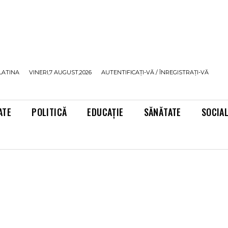
LATINA
VINERI,7 AUGUST,2026
AUTENTIFICAȚI-VĂ / ÎNREGISTRAȚI-VĂ
ATE
POLITICĂ
EDUCAȚIE
SĂNĂTATE
SOCIA