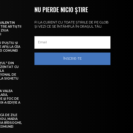
NU PIERDE NICIO ȘTIRE
FI LA CURENT CU TOATE ȘTIRILE DE PE GLOB
VALENTIN
ȘI VEZI CE SE ÎNTÂMPLĂ ÎN ORAȘUL TĂU.
NTRE ARTIȘTII
 ZIUA
I
U PUȘTIU ȘI
 AFIȘ LA CEA
LEI COMUNEI
ÎNSCRIE-TE
ȚUL” DIN
EZENTAT CU
 LA
ȚIONAL DE
LA SIGHETU
A VALEA
LARĂ,
E ȘI FOC DE
IX-A EDIȚIE A
Ă DE ZILE
IROU, MARIA
IA BÎRSOGHE,
 COMUNEI