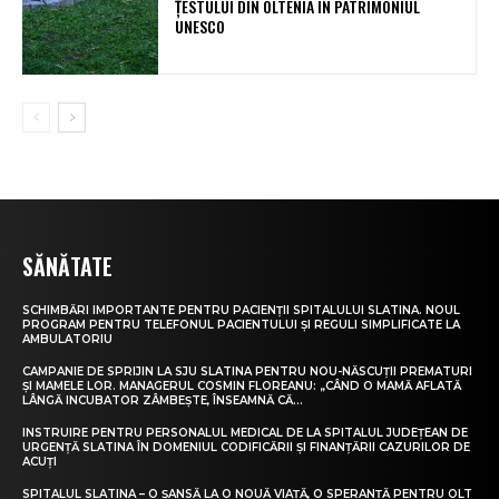
ȚESTULUI DIN OLTENIA ÎN PATRIMONIUL
UNESCO
SĂNĂTATE
SCHIMBĂRI IMPORTANTE PENTRU PACIENȚII SPITALULUI SLATINA. NOUL
PROGRAM PENTRU TELEFONUL PACIENTULUI ȘI REGULI SIMPLIFICATE LA
AMBULATORIU
CAMPANIE DE SPRIJIN LA SJU SLATINA PENTRU NOU-NĂSCUȚII PREMATURI
ȘI MAMELE LOR. MANAGERUL COSMIN FLOREANU: „CÂND O MAMĂ AFLATĂ
LÂNGĂ INCUBATOR ZÂMBEȘTE, ÎNSEAMNĂ CĂ...
INSTRUIRE PENTRU PERSONALUL MEDICAL DE LA SPITALUL JUDEȚEAN DE
URGENȚĂ SLATINA ÎN DOMENIUL CODIFICĂRII ȘI FINANȚĂRII CAZURILOR DE
ACUȚI
SPITALUL SLATINA – O ȘANSĂ LA O NOUĂ VIAȚĂ, O SPERANȚĂ PENTRU OLT