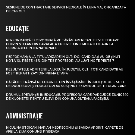
SESIUNE DE CONTRACTARE SERVICII MEDICALE ÎN LUNA MAI, ORGANIZATĂ
DE CAS OLT
EDUCAȚIE
PERFORMANȚĂ EXCEPȚIONALĂ PE TĂRÂM AMERICAN. ELEVUL EDUARD
FLORIN ȘTEFAN DIN CARACAL A CUCERIT CINCI MEDALII DE AUR LA
OLIMPIADELE INTERNAȚIONALE
PERFORMANȚĂ LA TITULARIZARE ÎN OLT: DOI CANDIDAȚI AU OBȚINUT
NOTA 10. PESTE 46% DINTRE PROFESORI AU LUAT NOTE PESTE 7
REZULTATELE ADMITERII LA LICEU ÎN JUDEȚUL OLT. TOȚI CANDIDAȚII AU
FOST REPARTIZAȚI DIN PRIMA ETAPĂ
BĂTĂLIE STRÂNSĂ PE LOCURILE DIN ÎNVĂȚĂMÂNT ÎN JUDEȚUL OLT. SUTE
DE PROFESORI ȘI EDUCATORI AU SUSȚINUT EXAMENUL DE TITULARIZARE
DRUMUL SPERANȚEI ÎN EDUCAȚIE. PROFESORA CARE PARCURGE ZILNIC 140
DE KILOMETRI PENTRU ELEVII DIN COMUNA OLTEANĂ FĂGEȚELU
ADMINISTRAȚIE
NICULINA STOICAN, MARIAN MEDREGONIU ȘI SANDA ARGINT, CAPETE DE
AFIȘ LA ZIUA COMUNEI PRISEACA