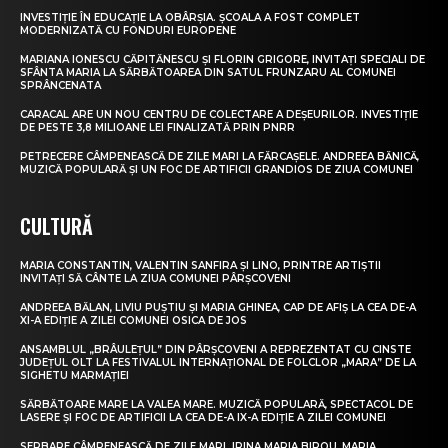
INVESTIȚIE ÎN EDUCAȚIE LA OBÂRȘIA. ȘCOALA A FOST COMPLET
MODERNIZATĂ CU FONDURI EUROPENE
MARIANA IONESCU CĂPITĂNESCU ȘI FLORIN GRIGORE, INVITAȚI SPECIALI DE
SFÂNTA MARIA LA SĂRBĂTOAREA DIN SATUL FRUNZARU AL COMUNEI
SPRÂNCENATA
CARACAL ARE UN NOU CENTRU DE COLECTARE A DEȘEURILOR. INVESTIȚIE
DE PESTE 3,8 MILIOANE LEI FINALIZATĂ PRIN PNRR
PETRECERE CÂMPENEASCĂ DE ZILE MARI LA FĂRCAȘELE. ANDREEA BĂNICĂ,
MUZICĂ POPULARĂ ȘI UN FOC DE ARTIFICII GRANDIOS DE ZIUA COMUNEI
CULTURĂ
MARIA CONSTANTIN, VALENTIN SANFIRA ȘI LINO, PRINTRE ARTIȘTII
INVITAȚI SĂ CÂNTE LA ZIUA COMUNEI PÂRȘCOVENI
ANDREEA BĂLAN, LIVIU PUȘTIU ȘI MARIA GHINEA, CAP DE AFIȘ LA CEA DE-A
XI-A EDIȚIE A ZILEI COMUNEI OSICA DE JOS
ANSAMBLUL „BRÂULEȚUL” DIN PÂRȘCOVENI A REPREZENTAT CU CINSTE
JUDEȚUL OLT LA FESTIVALUL INTERNAȚIONAL DE FOLCLOR „MARA” DE LA
SIGHETU MARMAȚIEI
SĂRBĂTOARE MARE LA VALEA MARE. MUZICĂ POPULARĂ, SPECTACOL DE
LASERE ȘI FOC DE ARTIFICII LA CEA DE-A IX-A EDIȚIE A ZILEI COMUNEI
SERBARE CÂMPENEASCĂ DE ZILE MARI. IRINA MARIA BIROU, MARIA