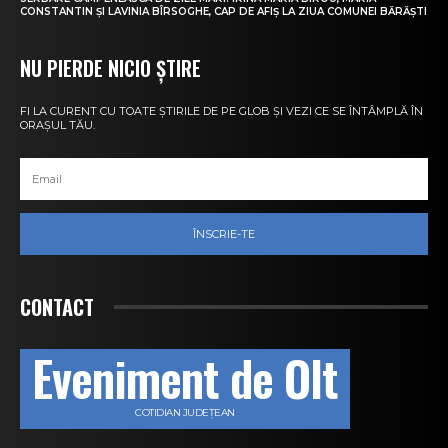
CONSTANTIN ȘI LAVINIA BÎRSOGHE, CAP DE AFIȘ LA ZIUA COMUNEI BĂRĂȘTI
NU PIERDE NICIO ȘTIRE
FI LA CURENT CU TOATE ȘTIRILE DE PE GLOB ȘI VEZI CE SE ÎNTÂMPLĂ ÎN
ORAȘUL TĂU.
ÎNSCRIE-TE
CONTACT
Eveniment de Olt
COTIDIAN JUDEȚEAN