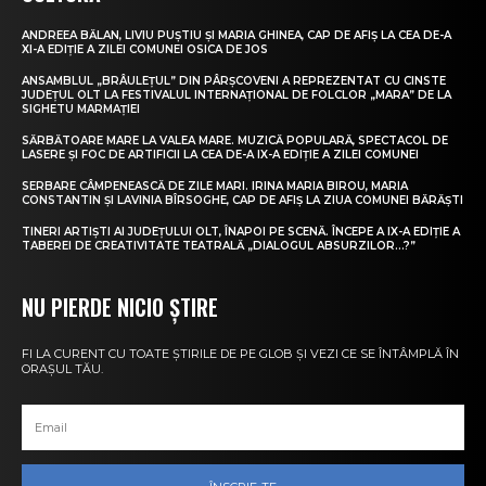
ANDREEA BĂLAN, LIVIU PUȘTIU ȘI MARIA GHINEA, CAP DE AFIȘ LA CEA DE-A
XI-A EDIȚIE A ZILEI COMUNEI OSICA DE JOS
ANSAMBLUL „BRÂULEȚUL” DIN PÂRȘCOVENI A REPREZENTAT CU CINSTE
JUDEȚUL OLT LA FESTIVALUL INTERNAȚIONAL DE FOLCLOR „MARA” DE LA
SIGHETU MARMAȚIEI
SĂRBĂTOARE MARE LA VALEA MARE. MUZICĂ POPULARĂ, SPECTACOL DE
LASERE ȘI FOC DE ARTIFICII LA CEA DE-A IX-A EDIȚIE A ZILEI COMUNEI
SERBARE CÂMPENEASCĂ DE ZILE MARI. IRINA MARIA BIROU, MARIA
CONSTANTIN ȘI LAVINIA BÎRSOGHE, CAP DE AFIȘ LA ZIUA COMUNEI BĂRĂȘTI
TINERI ARTIȘTI AI JUDEȚULUI OLT, ÎNAPOI PE SCENĂ. ÎNCEPE A IX-A EDIȚIE A
TABEREI DE CREATIVITATE TEATRALĂ „DIALOGUL ABSURZILOR…?”
NU PIERDE NICIO ȘTIRE
FI LA CURENT CU TOATE ȘTIRILE DE PE GLOB ȘI VEZI CE SE ÎNTÂMPLĂ ÎN
ORAȘUL TĂU.