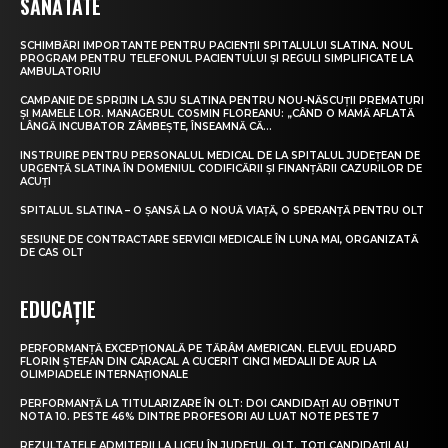
SĂNĂTATE
SCHIMBĂRI IMPORTANTE PENTRU PACIENȚII SPITALULUI SLATINA. NOUL
PROGRAM PENTRU TELEFONUL PACIENTULUI ȘI REGULI SIMPLIFICATE LA
AMBULATORIU
CAMPANIE DE SPRIJIN LA SJU SLATINA PENTRU NOU-NĂSCUȚII PREMATURI
ȘI MAMELE LOR. MANAGERUL COSMIN FLOREANU: „CÂND O MAMĂ AFLATĂ
LÂNGĂ INCUBATOR ZÂMBEȘTE, ÎNSEAMNĂ CĂ...
INSTRUIRE PENTRU PERSONALUL MEDICAL DE LA SPITALUL JUDEȚEAN DE
URGENȚĂ SLATINA ÎN DOMENIUL CODIFICĂRII ȘI FINANȚĂRII CAZURILOR DE
ACUȚI
SPITALUL SLATINA – O ȘANSĂ LA O NOUĂ VIAȚĂ, O SPERANȚĂ PENTRU OLT
SESIUNE DE CONTRACTARE SERVICII MEDICALE ÎN LUNA MAI, ORGANIZATĂ
DE CAS OLT
EDUCAȚIE
PERFORMANȚĂ EXCEPȚIONALĂ PE TĂRÂM AMERICAN. ELEVUL EDUARD
FLORIN ȘTEFAN DIN CARACAL A CUCERIT CINCI MEDALII DE AUR LA
OLIMPIADELE INTERNAȚIONALE
PERFORMANȚĂ LA TITULARIZARE ÎN OLT: DOI CANDIDAȚI AU OBȚINUT
NOTA 10. PESTE 46% DINTRE PROFESORI AU LUAT NOTE PESTE 7
REZULTATELE ADMITERII LA LICEU ÎN JUDEȚUL OLT. TOȚI CANDIDAȚII AU