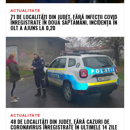
ACTUALITATE
71 DE LOCALITĂŢI DIN JUDEŢ, FĂRĂ INFECŢII COVID
ÎNREGISTRATE ÎN DOUĂ SĂPTĂMÂNI. INCIDENŢA ÎN
OLT A AJUNS LA 0,20
ACTUALITATE
48 DE LOCALITĂȚI DIN JUDEȚ, FĂRĂ CAZURI DE
CORONAVIRUS ÎNREGISTRATE ÎN ULTIMELE 14 ZILE