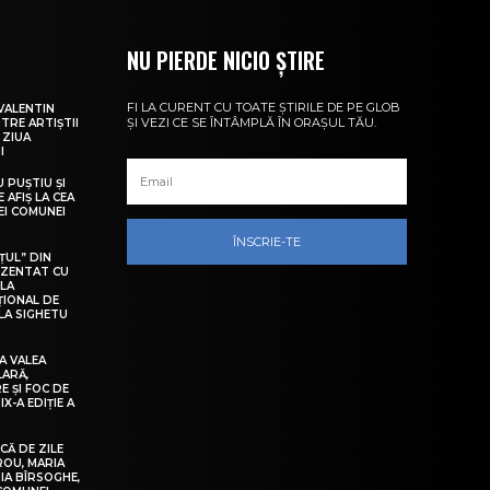
NU PIERDE NICIO ȘTIRE
FI LA CURENT CU TOATE ȘTIRILE DE PE GLOB
VALENTIN
ȘI VEZI CE SE ÎNTÂMPLĂ ÎN ORAȘUL TĂU.
NTRE ARTIȘTII
 ZIUA
I
U PUȘTIU ȘI
 AFIȘ LA CEA
LEI COMUNEI
ÎNSCRIE-TE
ȚUL” DIN
EZENTAT CU
 LA
ȚIONAL DE
LA SIGHETU
A VALEA
LARĂ,
E ȘI FOC DE
IX-A EDIȚIE A
Ă DE ZILE
IROU, MARIA
IA BÎRSOGHE,