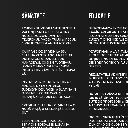
SĂNĂTATE
EDUCAȚIE
SCHIMBĂRI IMPORTANTE PENTRU
PERFORMANȚĂ EXCEPȚIO
PACIENȚII SPITALULUI SLATINA.
TĂRÂM AMERICAN. ELEV
NOUL PROGRAM PENTRU
FLORIN ȘTEFAN DIN CARA
TELEFONUL PACIENTULUI ȘI REGULI
CUCERIT CINCI MEDALII D
SIMPLIFICATE LA AMBULATORIU
OLIMPIADELE INTERNAȚI
CAMPANIE DE SPRIJIN LA SJU
PERFORMANȚĂ LA TITUL
SLATINA PENTRU NOU-NĂSCUȚII
ÎN OLT: DOI CANDIDAȚI A
PREMATURI ȘI MAMELE LOR.
OBȚINUT NOTA 10. PEST
MANAGERUL COSMIN FLOREANU:
DINTRE PROFESORI AU 
„CÂND O MAMĂ AFLATĂ LÂNGĂ
PESTE 7
INCUBATOR ZÂMBEȘTE, ÎNSEAMNĂ
CĂ...
REZULTATELE ADMITERII 
ÎN JUDEȚUL OLT. TOȚI CA
INSTRUIRE PENTRU PERSONALUL
AU FOST REPARTIZAȚI D
MEDICAL DE LA SPITALUL
ETAPĂ
JUDEȚEAN DE URGENȚĂ SLATINA ÎN
DOMENIUL CODIFICĂRII ȘI
BĂTĂLIE STRÂNSĂ PE LO
FINANȚĂRII CAZURILOR DE ACUȚI
DIN ÎNVĂȚĂMÂNT ÎN JUDE
SUTE DE PROFESORI ȘI 
SPITALUL SLATINA – O ȘANSĂ LA O
AU SUSȚINUT EXAMENUL 
NOUĂ VIAȚĂ, O SPERANȚĂ PENTRU
TITULARIZARE
OLT
DRUMUL SPERANȚEI ÎN E
SESIUNE DE CONTRACTARE
PROFESORA CARE PARC
SERVICII MEDICALE ÎN LUNA MAI,
ZILNIC 140 DE KILOMETR