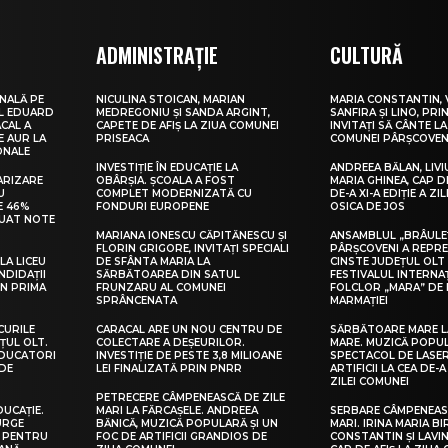
ADMINISTRAȚIE
CULTURĂ
NALĂ PE
NICULINA STOICAN, MARIAN
MARIA CONSTANTIN, 
UL EDUARD
MEDREGONIU ȘI SANDA ARGINT,
SANFIRA ȘI LINO, PRI
CAL A
CAPETE DE AFIȘ LA ZIUA COMUNEI
INVITAȚI SĂ CÂNTE LA
E AUR LA
PRISEACA
COMUNEI PÂRȘCOVEN
ONALE
INVESTIȚIE ÎN EDUCAȚIE LA
ANDREEA BĂLAN, LIVI
ARIZARE
OBÂRȘIA. ȘCOALA A FOST
MARIA GHINEA, CAP DE
U
COMPLET MODERNIZATĂ CU
DE-A XI-A EDIȚIE A ZI
E 46%
FONDURI EUROPENE
OSICA DE JOS
LUAT NOTE
MARIANA IONESCU CĂPITĂNESCU ȘI
ANSAMBLUL „BRÂULE
FLORIN GRIGORE, INVITAȚI SPECIALI
PÂRȘCOVENI A REPR
LA LICEU
DE SFÂNTA MARIA LA
CINSTE JUDEȚUL OLT
NDIDAȚII
SĂRBĂTOAREA DIN SATUL
FESTIVALUL INTERNA
IN PRIMA
FRUNZARU AL COMUNEI
FOLCLOR „MARA” DE 
SPRÂNCENATA
MARMAȚIEI
CURILE
CARACAL ARE UN NOU CENTRU DE
SĂRBĂTOARE MARE L
ȚUL OLT.
COLECTARE A DEȘEURILOR.
MARE. MUZICĂ POPU
EDUCATORI
INVESTIȚIE DE PESTE 3,8 MILIOANE
SPECTACOL DE LASER
DE
LEI FINALIZATĂ PRIN PNRR
ARTIFICII LA CEA DE-A 
ZILEI COMUNEI
PETRECERE CÂMPENEASCĂ DE ZILE
DUCAȚIE.
MARI LA FĂRCAȘELE. ANDREEA
SERBARE CÂMPENEASC
URGE
BĂNICĂ, MUZICĂ POPULARĂ ȘI UN
MARI. IRINA MARIA B
I PENTRU
FOC DE ARTIFICII GRANDIOS DE
CONSTANTIN ȘI LAVIN