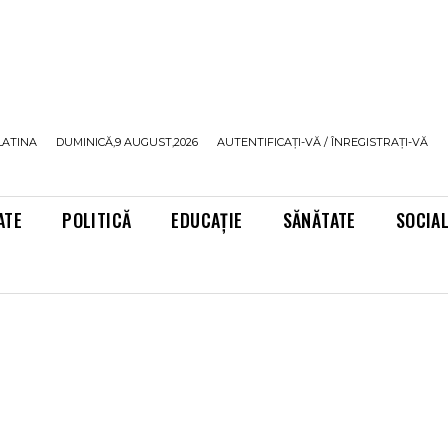
LATINA
DUMINICĂ,9 AUGUST,2026
AUTENTIFICAȚI-VĂ / ÎNREGISTRAȚI-VĂ
ATE
POLITICĂ
EDUCAȚIE
SĂNĂTATE
SOCIA