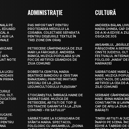
ADMINISTRAȚIE
CULTURĂ
NALĂ PE
PAS IMPORTANT PENTRU
ANDREEA BĂLAN, LIVI
UL EDUARD
PROTEJAREA MEDIULUI LA
MARIA GHINEA, CAP DE
CAL A
CORABIA. COLECTARE SEPARATĂ
DE-A XI-A EDIȚIE A ZI
E AUR LA
PENTRU DEȘEURILE TEXTILE ÎN
OSICA DE JOS
ONALE
TREI ZONE DIN ORAȘ
ANSAMBLUL „BRÂULE
ARIZARE
PETRECERE CÂMPENEASCĂ DE ZILE
PÂRȘCOVENI A REPR
U
MARI LA FĂRCAȘELE. ANDREEA
CINSTE JUDEȚUL OLT
E 46%
BĂNICĂ, MUZICĂ POPULARĂ ȘI UN
FESTIVALUL INTERNA
LUAT NOTE
FOC DE ARTIFICII GRANDIOS DE
FOLCLOR „MARA” DE 
ZIUA COMUNEI
MARMAȚIEI
LA LICEU
ROBERTA CRINTEA, MARIA
SĂRBĂTOARE MARE L
NDIDAȚII
BEATRICE BĂNDOIU ȘI CRISTIAN
MARE. MUZICĂ POPU
IN PRIMA
BĂNĂȚEANU, PRINTRE INVITAȚII
SPECTACOL DE LASER
SPECIALI DE LA „ZIUA
ARTIFICII LA CEA DE-A 
LEGUMICULTORULUI PLEȘOIAN”
ZILEI COMUNEI
CURILE
ȚUL OLT.
STOICĂNEȘTIUL ÎMBRACĂ HAINE DE
SERBARE CÂMPENEASC
EDUCATORI
SĂRBĂTOARE. MUZICĂ DE
MARI. IRINA MARIA B
DE
PETRECERE, ARTIȘTI DE TOP ȘI
CONSTANTIN ȘI LAVIN
DISTRACȚIE GARANTATĂ LA „ZIUA
CAP DE AFIȘ LA ZIUA
COMUNEI – FIII SATULUI”
BĂRĂȘTI
DUCAȚIE.
URGE
SĂRBĂTOARE LA SCĂRIȘOARA DE
TINERI ARTIȘTI AI JU
I PENTRU
SFÂNTA MARIA. SPECTACOL
ÎNAPOI PE SCENĂ. ÎNC
EANĂ
FOLCLORIC CU ANSAMBLUL „DOINA
EDIȚIE A TABEREI DE