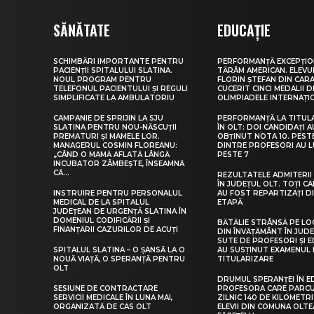
SĂNĂTATE
EDUCAȚIE
SCHIMBĂRI IMPORTANTE PENTRU
PERFORMANȚĂ EXCEPȚIO
PACIENȚII SPITALULUI SLATINA.
TĂRÂM AMERICAN. ELEV
NOUL PROGRAM PENTRU
FLORIN ȘTEFAN DIN CARA
TELEFONUL PACIENTULUI ȘI REGULI
CUCERIT CINCI MEDALII D
SIMPLIFICATE LA AMBULATORIU
OLIMPIADELE INTERNAȚI
CAMPANIE DE SPRIJIN LA SJU
PERFORMANȚĂ LA TITUL
SLATINA PENTRU NOU-NĂSCUȚII
ÎN OLT: DOI CANDIDAȚI A
PREMATURI ȘI MAMELE LOR.
OBȚINUT NOTA 10. PEST
MANAGERUL COSMIN FLOREANU:
DINTRE PROFESORI AU 
„CÂND O MAMĂ AFLATĂ LÂNGĂ
PESTE 7
INCUBATOR ZÂMBEȘTE, ÎNSEAMNĂ
CĂ...
REZULTATELE ADMITERII 
ÎN JUDEȚUL OLT. TOȚI CA
INSTRUIRE PENTRU PERSONALUL
AU FOST REPARTIZAȚI D
MEDICAL DE LA SPITALUL
ETAPĂ
JUDEȚEAN DE URGENȚĂ SLATINA ÎN
DOMENIUL CODIFICĂRII ȘI
BĂTĂLIE STRÂNSĂ PE LO
FINANȚĂRII CAZURILOR DE ACUȚI
DIN ÎNVĂȚĂMÂNT ÎN JUDE
SUTE DE PROFESORI ȘI 
SPITALUL SLATINA – O ȘANSĂ LA O
AU SUSȚINUT EXAMENUL 
NOUĂ VIAȚĂ, O SPERANȚĂ PENTRU
TITULARIZARE
OLT
DRUMUL SPERANȚEI ÎN E
SESIUNE DE CONTRACTARE
PROFESORA CARE PARC
SERVICII MEDICALE ÎN LUNA MAI,
ZILNIC 140 DE KILOMETR
ORGANIZATĂ DE CAS OLT
ELEVII DIN COMUNA OLT