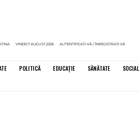
ATINA
VINERI,7 AUGUST,2026
AUTENTIFICAȚI-VĂ / ÎNREGISTRAȚI-VĂ
ATE
POLITICĂ
EDUCAȚIE
SĂNĂTATE
SOCIA