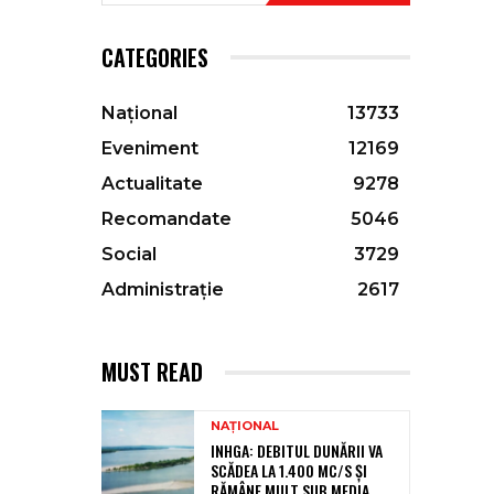
CATEGORIES
Național
13733
Eveniment
12169
Actualitate
9278
Recomandate
5046
Social
3729
Administrație
2617
MUST READ
NAȚIONAL
INHGA: DEBITUL DUNĂRII VA
SCĂDEA LA 1.400 MC/S ȘI
RĂMÂNE MULT SUB MEDIA