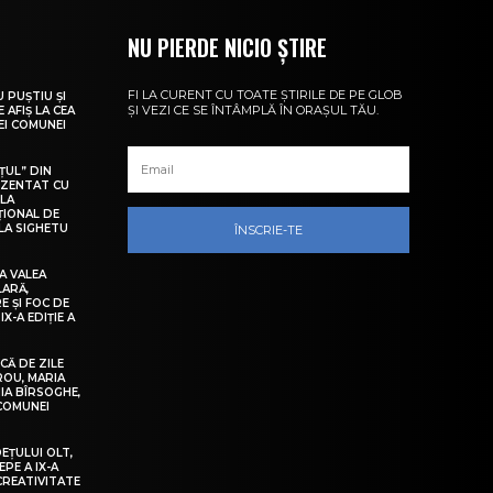
NU PIERDE NICIO ȘTIRE
FI LA CURENT CU TOATE ȘTIRILE DE PE GLOB
U PUȘTIU ȘI
ȘI VEZI CE SE ÎNTÂMPLĂ ÎN ORAȘUL TĂU.
 AFIȘ LA CEA
LEI COMUNEI
ȚUL” DIN
EZENTAT CU
 LA
ȚIONAL DE
LA SIGHETU
ÎNSCRIE-TE
A VALEA
LARĂ,
E ȘI FOC DE
IX-A EDIȚIE A
Ă DE ZILE
IROU, MARIA
IA BÎRSOGHE,
 COMUNEI
DEȚULUI OLT,
EPE A IX-A
 CREATIVITATE