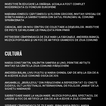
INVESTIȚIE ÎN EDUCAȚIE LA OBÂRȘIA. ȘCOALA A FOST COMPLET
MODERNIZATĂ CU FONDURI EUROPENE
MARIANA IONESCU CĂPITĂNESCU ȘI FLORIN GRIGORE, INVITAȚI SPECIALI DE
SFÂNTA MARIA LA SĂRBĂTOAREA DIN SATUL FRUNZARU AL COMUNEI
SPRÂNCENATA
CARACAL ARE UN NOU CENTRU DE COLECTARE A DEȘEURILOR. INVESTIȚIE
DE PESTE 3,8 MILIOANE LEI FINALIZATĂ PRIN PNRR
PETRECERE CÂMPENEASCĂ DE ZILE MARI LA FĂRCAȘELE. ANDREEA BĂNICĂ,
MUZICĂ POPULARĂ ȘI UN FOC DE ARTIFICII GRANDIOS DE ZIUA COMUNEI
CULTURĂ
MARIA CONSTANTIN, VALENTIN SANFIRA ȘI LINO, PRINTRE ARTIȘTII
INVITAȚI SĂ CÂNTE LA ZIUA COMUNEI PÂRȘCOVENI
ANDREEA BĂLAN, LIVIU PUȘTIU ȘI MARIA GHINEA, CAP DE AFIȘ LA CEA DE-A
XI-A EDIȚIE A ZILEI COMUNEI OSICA DE JOS
ANSAMBLUL „BRÂULEȚUL” DIN PÂRȘCOVENI A REPREZENTAT CU CINSTE
JUDEȚUL OLT LA FESTIVALUL INTERNAȚIONAL DE FOLCLOR „MARA” DE LA
SIGHETU MARMAȚIEI
SĂRBĂTOARE MARE LA VALEA MARE. MUZICĂ POPULARĂ, SPECTACOL DE
LASERE ȘI FOC DE ARTIFICII LA CEA DE-A IX-A EDIȚIE A ZILEI COMUNEI
SERBARE CÂMPENEASCĂ DE ZILE MARI. IRINA MARIA BIROU, MARIA