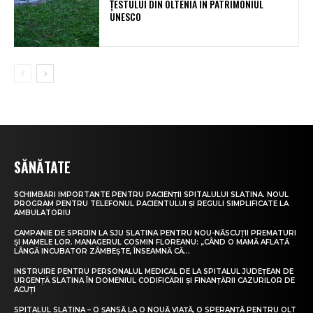
ȚESTULUI DIN OLTENIA ÎN PATRIMONIUL
UNESCO
SĂNĂTATE
SCHIMBĂRI IMPORTANTE PENTRU PACIENȚII SPITALULUI SLATINA. NOUL
PROGRAM PENTRU TELEFONUL PACIENTULUI ȘI REGULI SIMPLIFICATE LA
AMBULATORIU
CAMPANIE DE SPRIJIN LA SJU SLATINA PENTRU NOU-NĂSCUȚII PREMATURI
ȘI MAMELE LOR. MANAGERUL COSMIN FLOREANU: „CÂND O MAMĂ AFLATĂ
LÂNGĂ INCUBATOR ZÂMBEȘTE, ÎNSEAMNĂ CĂ...
INSTRUIRE PENTRU PERSONALUL MEDICAL DE LA SPITALUL JUDEȚEAN DE
URGENȚĂ SLATINA ÎN DOMENIUL CODIFICĂRII ȘI FINANȚĂRII CAZURILOR DE
ACUȚI
SPITALUL SLATINA – O ȘANSĂ LA O NOUĂ VIAȚĂ, O SPERANȚĂ PENTRU OLT