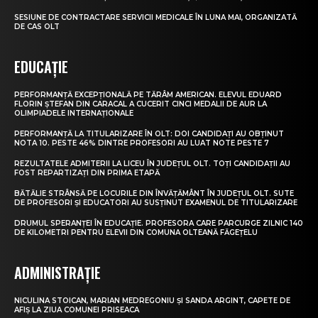
SESIUNE DE CONTRACTARE SERVICII MEDICALE ÎN LUNA MAI, ORGANIZATĂ
DE CAS OLT
EDUCAȚIE
PERFORMANȚĂ EXCEPȚIONALĂ PE TĂRÂM AMERICAN. ELEVUL EDUARD
FLORIN ȘTEFAN DIN CARACAL A CUCERIT CINCI MEDALII DE AUR LA
OLIMPIADELE INTERNAȚIONALE
PERFORMANȚĂ LA TITULARIZARE ÎN OLT: DOI CANDIDAȚI AU OBȚINUT
NOTA 10. PESTE 46% DINTRE PROFESORI AU LUAT NOTE PESTE 7
REZULTATELE ADMITERII LA LICEU ÎN JUDEȚUL OLT. TOȚI CANDIDAȚII AU
FOST REPARTIZAȚI DIN PRIMA ETAPĂ
BĂTĂLIE STRÂNSĂ PE LOCURILE DIN ÎNVĂȚĂMÂNT ÎN JUDEȚUL OLT. SUTE
DE PROFESORI ȘI EDUCATORI AU SUSȚINUT EXAMENUL DE TITULARIZARE
DRUMUL SPERANȚEI ÎN EDUCAȚIE. PROFESORA CARE PARCURGE ZILNIC 140
DE KILOMETRI PENTRU ELEVII DIN COMUNA OLTEANĂ FĂGEȚELU
ADMINISTRAȚIE
NICULINA STOICAN, MARIAN MEDREGONIU ȘI SANDA ARGINT, CAPETE DE
AFIȘ LA ZIUA COMUNEI PRISEACA