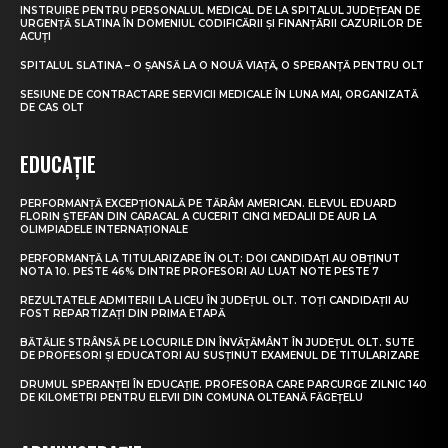
INSTRUIRE PENTRU PERSONALUL MEDICAL DE LA SPITALUL JUDEȚEAN DE
URGENȚĂ SLATINA ÎN DOMENIUL CODIFICĂRII ȘI FINANȚĂRII CAZURILOR DE
ACUȚI
SPITALUL SLATINA – O ȘANSĂ LA O NOUĂ VIAȚĂ, O SPERANȚĂ PENTRU OLT
SESIUNE DE CONTRACTARE SERVICII MEDICALE ÎN LUNA MAI, ORGANIZATĂ
DE CAS OLT
EDUCAȚIE
PERFORMANȚĂ EXCEPȚIONALĂ PE TĂRÂM AMERICAN. ELEVUL EDUARD
FLORIN ȘTEFAN DIN CARACAL A CUCERIT CINCI MEDALII DE AUR LA
OLIMPIADELE INTERNAȚIONALE
PERFORMANȚĂ LA TITULARIZARE ÎN OLT: DOI CANDIDAȚI AU OBȚINUT
NOTA 10. PESTE 46% DINTRE PROFESORI AU LUAT NOTE PESTE 7
REZULTATELE ADMITERII LA LICEU ÎN JUDEȚUL OLT. TOȚI CANDIDAȚII AU
FOST REPARTIZAȚI DIN PRIMA ETAPĂ
BĂTĂLIE STRÂNSĂ PE LOCURILE DIN ÎNVĂȚĂMÂNT ÎN JUDEȚUL OLT. SUTE
DE PROFESORI ȘI EDUCATORI AU SUSȚINUT EXAMENUL DE TITULARIZARE
DRUMUL SPERANȚEI ÎN EDUCAȚIE. PROFESORA CARE PARCURGE ZILNIC 140
DE KILOMETRI PENTRU ELEVII DIN COMUNA OLTEANĂ FĂGEȚELU