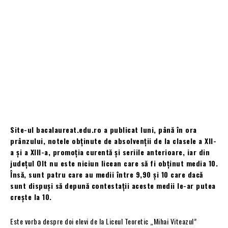
Site-ul bacalaureat.edu.ro a publicat luni, până în ora
prânzului, notele obţinute de absolvenții de la clasele a XII-
a și a XIII-a, promoția curentă și seriile anterioare, iar din
județul Olt nu este niciun licean care să fi obținut media 10.
Însă, sunt patru care au medii între 9,90 și 10 care dacă
sunt dispuși să depună contestații aceste medii le-ar putea
crește la 10.
Este vorba despre doi elevi de la Liceul Teoretic „Mihai Viteazul”