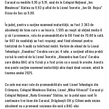
Caracal cu mediile 9,95 și 9,91, unul de la Colegiul Național „Ion
Minulescu” Slatina cu 9,93 și altul de la Liceul Teoretic „Ion Gh. Roșca”
Osica de Sus cu 9,90.
În județ, pentru a susține examenul maturității, au fost 2.363 de
absolvenți de liceu care s-au înscris. 1.595 au reușit să obțină media 6
și să-l promoveze, rata de promovabilitate în Olt fiind de 70,48 la sută.
Iar 667 de candidați au fost respinși, unul fiind eliminat pentru
tentativă de fraudă cu telefonul mobil. Vorbim de elevul de la Liceul
Tehnologic „Danubius” Corabia care joi, 4 iulie, a susținut ultima probă
scrisă la centrul de la Liceul Teoretic „Alexandru Ioan Cuza” Corabia
care dădea BAC-ul la fizică și a fost prins cu o cască în ureche. Acesta
mai poate susține examenul maturității abia după două sesiuni, adică în
toamna anului 2025.
Cu cele mai mari rate de promovabilitate sunt Liceul Tehnologic din
Crâmpoia, Colegiul Minulescu Slatina, Liceul „Mihai Viteazul” Caracal și
Colegiul Național „Radu Greceanu” Slatina, iar la polul opus sunt În
continuare trei licee din Caracal, Drăgănești Olt și Cilieni unde niciun
absolvent nu a promovat sesiunea din vară a BAC-ului.