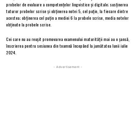
probelor de evaluare a competenţelor lingvistice şi digitale; susţinerea
tuturor probelor scrise şi obţinerea notei 5, cel puţin, la fiecare dintre
acestea; obţinerea cel puţin a mediei 6 la probele scrise, media notelor
obţinute la probele scrise.
Cei care nu au reușit promovarea examenului maturității mai au o șansă,
înscrierea pentru sesiunea din toamnă începând la jumătatea lunii iulie
2024.
- Advertisement -