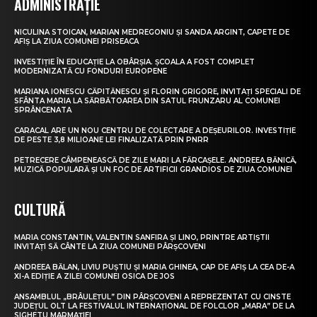
ADMINISTRAȚIE
NICULINA STOICAN, MARIAN MEDREGONIU ȘI SANDA ARGINT, CAPETE DE
AFIȘ LA ZIUA COMUNEI PRISEACA
INVESTIȚIE ÎN EDUCAȚIE LA OBÂRȘIA. ȘCOALA A FOST COMPLET
MODERNIZATĂ CU FONDURI EUROPENE
MARIANA IONESCU CĂPITĂNESCU ȘI FLORIN GRIGORE, INVITAȚI SPECIALI DE
SFÂNTA MARIA LA SĂRBĂTOAREA DIN SATUL FRUNZARU AL COMUNEI
SPRÂNCENATA
CARACAL ARE UN NOU CENTRU DE COLECTARE A DEȘEURILOR. INVESTIȚIE
DE PESTE 3,8 MILIOANE LEI FINALIZATĂ PRIN PNRR
PETRECERE CÂMPENEASCĂ DE ZILE MARI LA FĂRCAȘELE. ANDREEA BĂNICĂ,
MUZICĂ POPULARĂ ȘI UN FOC DE ARTIFICII GRANDIOS DE ZIUA COMUNEI
CULTURĂ
MARIA CONSTANTIN, VALENTIN SANFIRA ȘI LINO, PRINTRE ARTIȘTII
INVITAȚI SĂ CÂNTE LA ZIUA COMUNEI PÂRȘCOVENI
ANDREEA BĂLAN, LIVIU PUȘTIU ȘI MARIA GHINEA, CAP DE AFIȘ LA CEA DE-A
XI-A EDIȚIE A ZILEI COMUNEI OSICA DE JOS
ANSAMBLUL „BRÂULEȚUL” DIN PÂRȘCOVENI A REPREZENTAT CU CINSTE
JUDEȚUL OLT LA FESTIVALUL INTERNAȚIONAL DE FOLCLOR „MARA” DE LA
SIGHETU MARMAȚIEI