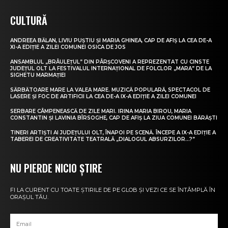
CULTURĂ
ANDREEA BĂLAN, LIVIU PUȘTIU ȘI MARIA GHINEA, CAP DE AFIȘ LA CEA DE-A
XI-A EDIȚIE A ZILEI COMUNEI OSICA DE JOS
ANSAMBLUL „BRÂULEȚUL” DIN PÂRȘCOVENI A REPREZENTAT CU CINSTE
JUDEȚUL OLT LA FESTIVALUL INTERNAȚIONAL DE FOLCLOR „MARA” DE LA
SIGHETU MARMAȚIEI
SĂRBĂTOARE MARE LA VALEA MARE. MUZICĂ POPULARĂ, SPECTACOL DE
LASERE ȘI FOC DE ARTIFICII LA CEA DE-A IX-A EDIȚIE A ZILEI COMUNEI
SERBARE CÂMPENEASCĂ DE ZILE MARI. IRINA MARIA BIROU, MARIA
CONSTANTIN ȘI LAVINIA BÎRSOGHE, CAP DE AFIȘ LA ZIUA COMUNEI BĂRĂȘTI
TINERI ARTIȘTI AI JUDEȚULUI OLT, ÎNAPOI PE SCENĂ. ÎNCEPE A IX-A EDIȚIE A
TABEREI DE CREATIVITATE TEATRALĂ „DIALOGUL ABSURZILOR…?”
NU PIERDE NICIO ȘTIRE
FI LA CURENT CU TOATE ȘTIRILE DE PE GLOB ȘI VEZI CE SE ÎNTÂMPLĂ ÎN
ORAȘUL TĂU.