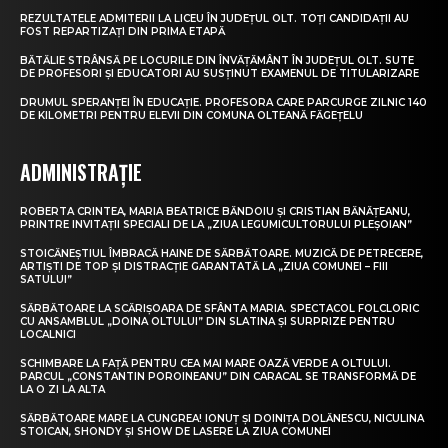
REZULTATELE ADMITERII LA LICEU ÎN JUDEȚUL OLT. TOȚI CANDIDAȚII AU
FOST REPARTIZAȚI DIN PRIMA ETAPĂ
BĂTĂLIE STRÂNSĂ PE LOCURILE DIN ÎNVĂȚĂMÂNT ÎN JUDEȚUL OLT. SUTE
DE PROFESORI ȘI EDUCATORI AU SUSȚINUT EXAMENUL DE TITULARIZARE
DRUMUL SPERANȚEI ÎN EDUCAȚIE. PROFESORA CARE PARCURGE ZILNIC 140
DE KILOMETRI PENTRU ELEVII DIN COMUNA OLTEANĂ FĂGEȚELU
ADMINISTRAȚIE
ROBERTA CRINTEA, MARIA BEATRICE BĂNDOIU ȘI CRISTIAN BĂNĂȚEANU,
PRINTRE INVITAȚII SPECIALI DE LA „ZIUA LEGUMICULTORULUI PLEȘOIAN”
STOICĂNEȘTIUL ÎMBRACĂ HAINE DE SĂRBĂTOARE. MUZICĂ DE PETRECERE,
ARTIȘTI DE TOP ȘI DISTRACȚIE GARANTATĂ LA „ZIUA COMUNEI – FIII
SATULUI”
SĂRBĂTOARE LA SCĂRIȘOARA DE SFÂNTA MARIA. SPECTACOL FOLCLORIC
CU ANSAMBLUL „DOINA OLTULUI” DIN SLATINA ȘI SURPRIZE PENTRU
LOCALNICI
SCHIMBARE LA FAȚĂ PENTRU CEA MAI MARE OAZĂ VERDE A OLTULUI.
PARCUL „CONSTANTIN POROINEANU” DIN CARACAL SE TRANSFORMĂ DE
LA O ZI LA ALTA
SĂRBĂTOARE MARE LA CUNGREA! IONUȚ ȘI DOINIȚA DOLĂNESCU, NICULINA
STOICAN, SHONDY ȘI SHOW DE LASERE LA ZIUA COMUNEI