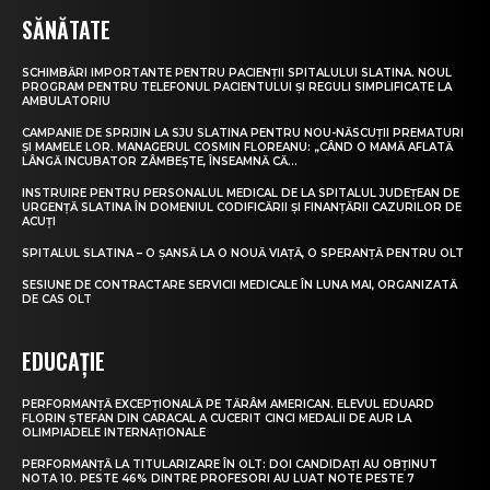
SĂNĂTATE
SCHIMBĂRI IMPORTANTE PENTRU PACIENȚII SPITALULUI SLATINA. NOUL
PROGRAM PENTRU TELEFONUL PACIENTULUI ȘI REGULI SIMPLIFICATE LA
AMBULATORIU
CAMPANIE DE SPRIJIN LA SJU SLATINA PENTRU NOU-NĂSCUȚII PREMATURI
ȘI MAMELE LOR. MANAGERUL COSMIN FLOREANU: „CÂND O MAMĂ AFLATĂ
LÂNGĂ INCUBATOR ZÂMBEȘTE, ÎNSEAMNĂ CĂ...
INSTRUIRE PENTRU PERSONALUL MEDICAL DE LA SPITALUL JUDEȚEAN DE
URGENȚĂ SLATINA ÎN DOMENIUL CODIFICĂRII ȘI FINANȚĂRII CAZURILOR DE
ACUȚI
SPITALUL SLATINA – O ȘANSĂ LA O NOUĂ VIAȚĂ, O SPERANȚĂ PENTRU OLT
SESIUNE DE CONTRACTARE SERVICII MEDICALE ÎN LUNA MAI, ORGANIZATĂ
DE CAS OLT
EDUCAȚIE
PERFORMANȚĂ EXCEPȚIONALĂ PE TĂRÂM AMERICAN. ELEVUL EDUARD
FLORIN ȘTEFAN DIN CARACAL A CUCERIT CINCI MEDALII DE AUR LA
OLIMPIADELE INTERNAȚIONALE
PERFORMANȚĂ LA TITULARIZARE ÎN OLT: DOI CANDIDAȚI AU OBȚINUT
NOTA 10. PESTE 46% DINTRE PROFESORI AU LUAT NOTE PESTE 7