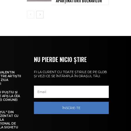
APARȚINĂTORII BOLNAVILOR
NU PIERDE NICIO ȘTIRE
FI LA CURENT CU TOATE ȘTIRILE DE PE GLOB
VALENTIN
ȘI VEZI CE SE ÎNTÂMPLĂ ÎN ORAȘUL TĂU.
NTRE ARTIȘTII
 ZIUA
I
U PUȘTIU ȘI
 AFIȘ LA CEA
LEI COMUNEI
ÎNSCRIE-TE
ȚUL” DIN
EZENTAT CU
 LA
ȚIONAL DE
LA SIGHETU