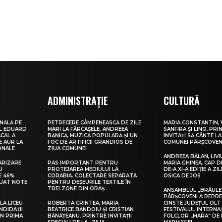
ADMINISTRAȚIE
CULTURĂ
NALĂ PE
PETRECERE CÂMPENEASCĂ DE ZILE
MARIA CONSTANTIN, 
UL EDUARD
MARI LA FĂRCAȘELE. ANDREEA
SANFIRA ȘI LINO, PRI
CAL A
BĂNICĂ, MUZICĂ POPULARĂ ȘI UN
INVITAȚI SĂ CÂNTE LA
E AUR LA
FOC DE ARTIFICII GRANDIOS DE
COMUNEI PÂRȘCOVEN
ONALE
ZIUA COMUNEI
ANDREEA BĂLAN, LIVI
ARIZARE
PAS IMPORTANT PENTRU
MARIA GHINEA, CAP DE
U
PROTEJAREA MEDIULUI LA
DE-A XI-A EDIȚIE A ZI
E 46%
CORABIA. COLECTARE SEPARATĂ
OSICA DE JOS
LUAT NOTE
PENTRU DEȘEURILE TEXTILE ÎN
TREI ZONE DIN ORAȘ
ANSAMBLUL „BRÂULE
PÂRȘCOVENI A REPR
LA LICEU
ROBERTA CRINTEA, MARIA
CINSTE JUDEȚUL OLT
NDIDAȚII
BEATRICE BĂNDOIU ȘI CRISTIAN
FESTIVALUL INTERNA
IN PRIMA
BĂNĂȚEANU, PRINTRE INVITAȚII
FOLCLOR „MARA” DE 