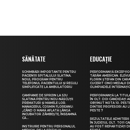
SĂNĂTATE
EDUCAȚIE
SCHIMBĂRI IMPORTANTE PENTRU
PERFORMANȚĂ EXCEPȚIO
PACIENȚII SPITALULUI SLATINA.
TĂRÂM AMERICAN. ELEV
NOUL PROGRAM PENTRU
FLORIN ȘTEFAN DIN CARA
TELEFONUL PACIENTULUI ȘI REGULI
CUCERIT CINCI MEDALII D
SIMPLIFICATE LA AMBULATORIU
OLIMPIADELE INTERNAȚI
CAMPANIE DE SPRIJIN LA SJU
PERFORMANȚĂ LA TITUL
SLATINA PENTRU NOU-NĂSCUȚII
ÎN OLT: DOI CANDIDAȚI A
PREMATURI ȘI MAMELE LOR.
OBȚINUT NOTA 10. PEST
MANAGERUL COSMIN FLOREANU:
DINTRE PROFESORI AU 
„CÂND O MAMĂ AFLATĂ LÂNGĂ
PESTE 7
INCUBATOR ZÂMBEȘTE, ÎNSEAMNĂ
CĂ...
REZULTATELE ADMITERII 
ÎN JUDEȚUL OLT. TOȚI CA
INSTRUIRE PENTRU PERSONALUL
AU FOST REPARTIZAȚI D