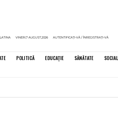
LATINA
VINERI,7 AUGUST,2026
AUTENTIFICAȚI-VĂ / ÎNREGISTRAȚI-VĂ
ATE
POLITICĂ
EDUCAȚIE
SĂNĂTATE
SOCIA