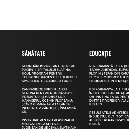
SĂNĂTATE
EDUCAȚIE
SCHIMBĂRI IMPORTANTE PENTRU
PERFORMANȚĂ EXCEPȚIO
PACIENȚII SPITALULUI SLATINA.
TĂRÂM AMERICAN. ELEV
NOUL PROGRAM PENTRU
FLORIN ȘTEFAN DIN CARA
TELEFONUL PACIENTULUI ȘI REGULI
CUCERIT CINCI MEDALII D
SIMPLIFICATE LA AMBULATORIU
OLIMPIADELE INTERNAȚI
CAMPANIE DE SPRIJIN LA SJU
PERFORMANȚĂ LA TITUL
SLATINA PENTRU NOU-NĂSCUȚII
ÎN OLT: DOI CANDIDAȚI A
PREMATURI ȘI MAMELE LOR.
OBȚINUT NOTA 10. PEST
MANAGERUL COSMIN FLOREANU:
DINTRE PROFESORI AU 
„CÂND O MAMĂ AFLATĂ LÂNGĂ
PESTE 7
INCUBATOR ZÂMBEȘTE, ÎNSEAMNĂ
CĂ...
REZULTATELE ADMITERII 
ÎN JUDEȚUL OLT. TOȚI CA
INSTRUIRE PENTRU PERSONALUL
AU FOST REPARTIZAȚI D
MEDICAL DE LA SPITALUL
ETAPĂ
JUDEȚEAN DE URGENȚĂ SLATINA ÎN