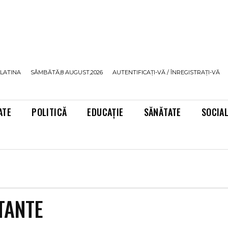
LATINA
SÂMBĂTĂ,8 AUGUST,2026
AUTENTIFICAȚI-VĂ / ÎNREGISTRAȚI-VĂ
ATE
POLITICĂ
EDUCAȚIE
SĂNĂTATE
SOCIA
TANTE