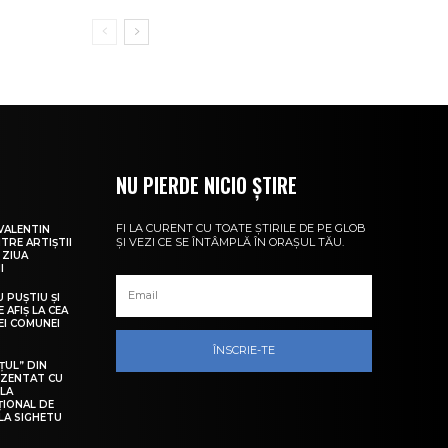
NU PIERDE NICIO ȘTIRE
FI LA CURENT CU TOATE ȘTIRILE DE PE GLOB
VALENTIN
ȘI VEZI CE SE ÎNTÂMPLĂ ÎN ORAȘUL TĂU.
NTRE ARTIȘTII
 ZIUA
I
U PUȘTIU ȘI
 AFIȘ LA CEA
LEI COMUNEI
ÎNSCRIE-TE
ȚUL” DIN
EZENTAT CU
 LA
ȚIONAL DE
LA SIGHETU