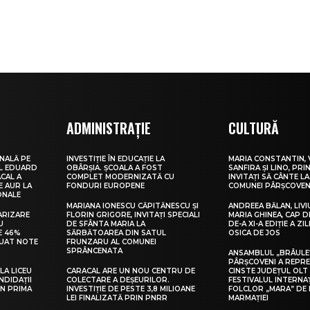
ADMINISTRAȚIE
CULTURĂ
NALĂ PE
INVESTIȚIE ÎN EDUCAȚIE LA
MARIA CONSTANTIN, 
UL EDUARD
OBÂRȘIA. ȘCOALA A FOST
SANFIRA ȘI LINO, PRI
CAL A
COMPLET MODERNIZATĂ CU
INVITAȚI SĂ CÂNTE LA
E AUR LA
FONDURI EUROPENE
COMUNEI PÂRȘCOVEN
ONALE
MARIANA IONESCU CĂPITĂNESCU ȘI
ANDREEA BĂLAN, LIVI
ARIZARE
FLORIN GRIGORE, INVITAȚI SPECIALI
MARIA GHINEA, CAP DE
U
DE SFÂNTA MARIA LA
DE-A XI-A EDIȚIE A ZI
E 46%
SĂRBĂTOAREA DIN SATUL
OSICA DE JOS
LUAT NOTE
FRUNZARU AL COMUNEI
SPRÂNCENATA
ANSAMBLUL „BRÂULE
PÂRȘCOVENI A REPR
LA LICEU
CARACAL ARE UN NOU CENTRU DE
CINSTE JUDEȚUL OLT
NDIDAȚII
COLECTARE A DEȘEURILOR.
FESTIVALUL INTERNA
IN PRIMA
INVESTIȚIE DE PESTE 3,8 MILIOANE
FOLCLOR „MARA” DE 
LEI FINALIZATĂ PRIN PNRR
MARMAȚIEI