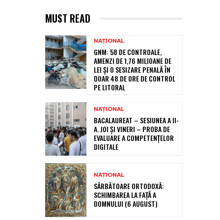
MUST READ
NAȚIONAL
GNM: 58 DE CONTROALE,
AMENZI DE 1,76 MILIOANE DE
LEI ȘI O SESIZARE PENALĂ ÎN
DOAR 48 DE ORE DE CONTROL
PE LITORAL
NAȚIONAL
BACALAUREAT – SESIUNEA A II-
A. JOI ȘI VINERI – PROBA DE
EVALUARE A COMPETENȚELOR
DIGITALE
NAȚIONAL
SĂRBĂTOARE ORTODOXĂ:
SCHIMBAREA LA FAȚĂ A
DOMNULUI (6 AUGUST)