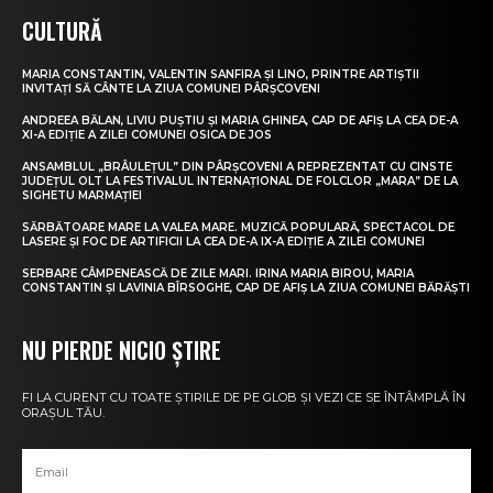
CULTURĂ
MARIA CONSTANTIN, VALENTIN SANFIRA ȘI LINO, PRINTRE ARTIȘTII
INVITAȚI SĂ CÂNTE LA ZIUA COMUNEI PÂRȘCOVENI
ANDREEA BĂLAN, LIVIU PUȘTIU ȘI MARIA GHINEA, CAP DE AFIȘ LA CEA DE-A
XI-A EDIȚIE A ZILEI COMUNEI OSICA DE JOS
ANSAMBLUL „BRÂULEȚUL” DIN PÂRȘCOVENI A REPREZENTAT CU CINSTE
JUDEȚUL OLT LA FESTIVALUL INTERNAȚIONAL DE FOLCLOR „MARA” DE LA
SIGHETU MARMAȚIEI
SĂRBĂTOARE MARE LA VALEA MARE. MUZICĂ POPULARĂ, SPECTACOL DE
LASERE ȘI FOC DE ARTIFICII LA CEA DE-A IX-A EDIȚIE A ZILEI COMUNEI
SERBARE CÂMPENEASCĂ DE ZILE MARI. IRINA MARIA BIROU, MARIA
CONSTANTIN ȘI LAVINIA BÎRSOGHE, CAP DE AFIȘ LA ZIUA COMUNEI BĂRĂȘTI
NU PIERDE NICIO ȘTIRE
FI LA CURENT CU TOATE ȘTIRILE DE PE GLOB ȘI VEZI CE SE ÎNTÂMPLĂ ÎN
ORAȘUL TĂU.