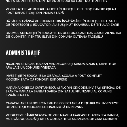
NOTA 10. PESTE 46% DINTRE PROFESORI AU LUAT NOTE PESTE 7
REZULTATELE ADMITERII LA LICEU ÎN JUDEȚUL OLT. TOȚI CANDIDAȚII AU
FOST REPARTIZAȚI DIN PRIMA ETAPĂ
BĂTĂLIE STRÂNSĂ PE LOCURILE DIN ÎNVĂȚĂMÂNT ÎN JUDEȚUL OLT. SUTE
DE PROFESORI ȘI EDUCATORI AU SUSȚINUT EXAMENUL DE TITULARIZARE
DRUMUL SPERANȚEI ÎN EDUCAȚIE. PROFESORA CARE PARCURGE ZILNIC 140
DE KILOMETRI PENTRU ELEVII DIN COMUNA OLTEANĂ FĂGEȚELU
ADMINISTRAȚIE
NICULINA STOICAN, MARIAN MEDREGONIU ȘI SANDA ARGINT, CAPETE DE
AFIȘ LA ZIUA COMUNEI PRISEACA
INVESTIȚIE ÎN EDUCAȚIE LA OBÂRȘIA. ȘCOALA A FOST COMPLET
MODERNIZATĂ CU FONDURI EUROPENE
MARIANA IONESCU CĂPITĂNESCU ȘI FLORIN GRIGORE, INVITAȚI SPECIALI DE
SFÂNTA MARIA LA SĂRBĂTOAREA DIN SATUL FRUNZARU AL COMUNEI
SPRÂNCENATA
CARACAL ARE UN NOU CENTRU DE COLECTARE A DEȘEURILOR. INVESTIȚIE
DE PESTE 3,8 MILIOANE LEI FINALIZATĂ PRIN PNRR
PETRECERE CÂMPENEASCĂ DE ZILE MARI LA FĂRCAȘELE. ANDREEA BĂNICĂ,
MUZICĂ POPULARĂ ȘI UN FOC DE ARTIFICII GRANDIOS DE ZIUA COMUNEI