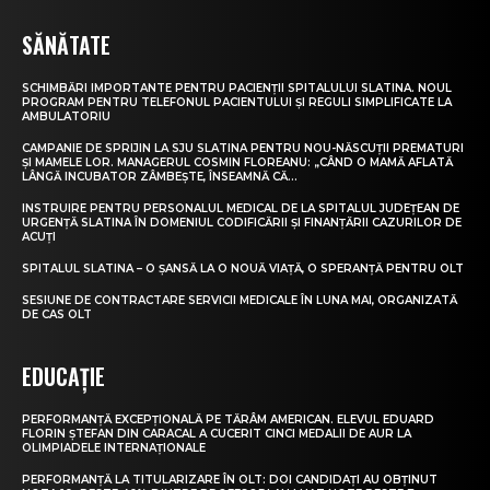
SĂNĂTATE
SCHIMBĂRI IMPORTANTE PENTRU PACIENȚII SPITALULUI SLATINA. NOUL
PROGRAM PENTRU TELEFONUL PACIENTULUI ȘI REGULI SIMPLIFICATE LA
AMBULATORIU
CAMPANIE DE SPRIJIN LA SJU SLATINA PENTRU NOU-NĂSCUȚII PREMATURI
ȘI MAMELE LOR. MANAGERUL COSMIN FLOREANU: „CÂND O MAMĂ AFLATĂ
LÂNGĂ INCUBATOR ZÂMBEȘTE, ÎNSEAMNĂ CĂ...
INSTRUIRE PENTRU PERSONALUL MEDICAL DE LA SPITALUL JUDEȚEAN DE
URGENȚĂ SLATINA ÎN DOMENIUL CODIFICĂRII ȘI FINANȚĂRII CAZURILOR DE
ACUȚI
SPITALUL SLATINA – O ȘANSĂ LA O NOUĂ VIAȚĂ, O SPERANȚĂ PENTRU OLT
SESIUNE DE CONTRACTARE SERVICII MEDICALE ÎN LUNA MAI, ORGANIZATĂ
DE CAS OLT
EDUCAȚIE
PERFORMANȚĂ EXCEPȚIONALĂ PE TĂRÂM AMERICAN. ELEVUL EDUARD
FLORIN ȘTEFAN DIN CARACAL A CUCERIT CINCI MEDALII DE AUR LA
OLIMPIADELE INTERNAȚIONALE
PERFORMANȚĂ LA TITULARIZARE ÎN OLT: DOI CANDIDAȚI AU OBȚINUT