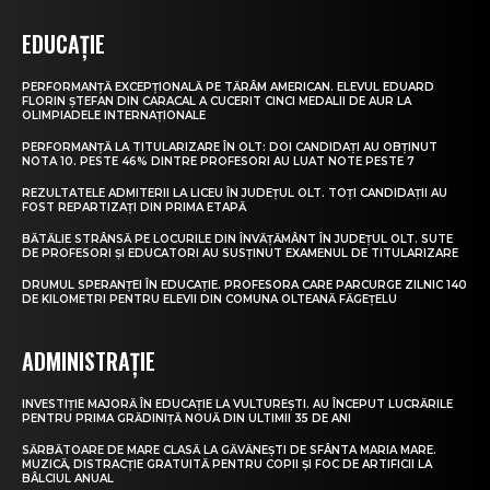
EDUCAȚIE
PERFORMANȚĂ EXCEPȚIONALĂ PE TĂRÂM AMERICAN. ELEVUL EDUARD
FLORIN ȘTEFAN DIN CARACAL A CUCERIT CINCI MEDALII DE AUR LA
OLIMPIADELE INTERNAȚIONALE
PERFORMANȚĂ LA TITULARIZARE ÎN OLT: DOI CANDIDAȚI AU OBȚINUT
NOTA 10. PESTE 46% DINTRE PROFESORI AU LUAT NOTE PESTE 7
REZULTATELE ADMITERII LA LICEU ÎN JUDEȚUL OLT. TOȚI CANDIDAȚII AU
FOST REPARTIZAȚI DIN PRIMA ETAPĂ
BĂTĂLIE STRÂNSĂ PE LOCURILE DIN ÎNVĂȚĂMÂNT ÎN JUDEȚUL OLT. SUTE
DE PROFESORI ȘI EDUCATORI AU SUSȚINUT EXAMENUL DE TITULARIZARE
DRUMUL SPERANȚEI ÎN EDUCAȚIE. PROFESORA CARE PARCURGE ZILNIC 140
DE KILOMETRI PENTRU ELEVII DIN COMUNA OLTEANĂ FĂGEȚELU
ADMINISTRAȚIE
INVESTIȚIE MAJORĂ ÎN EDUCAȚIE LA VULTUREȘTI. AU ÎNCEPUT LUCRĂRILE
PENTRU PRIMA GRĂDINIȚĂ NOUĂ DIN ULTIMII 35 DE ANI
SĂRBĂTOARE DE MARE CLASĂ LA GĂVĂNEȘTI DE SFÂNTA MARIA MARE.
MUZICĂ, DISTRACȚIE GRATUITĂ PENTRU COPII ȘI FOC DE ARTIFICII LA
BÂLCIUL ANUAL