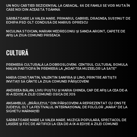
UN NOU CARTIER REZIDENȚIAL LA CARACAL. 66 DE FAMILII SE VOR MUTA ÎN
CASE NOI DIN ACEASTĂ TOAMNĂ
SĂRBĂTOARE LA VALEA MARE. PRIMARUL GABRIEL DRAGNEA, SUSȚINUT DE
ECHIPA PSD OLT CONDUSĂ DE MARIUS OPRESCU
NICULINA STOICAN, MARIAN MEDREGONIU ȘI SANDA ARGINT, CAPETE DE
AFIȘ LA ZIUA COMUNEI PRISEACA
CULTURĂ
PREMIERĂ CULTURALĂ LA DOBROSLOVENI. CENTRUL CULTURAL ROMULA
MALVA PARTICIPĂ ÎN PREMIERĂ LA „NOAPTEA MUZEELOR LA SATE”
MARIA CONSTANTIN, VALENTIN SANFIRA ȘI LINO, PRINTRE ARTIȘTII
INVITAȚI SĂ CÂNTE LA ZIUA COMUNEI PÂRȘCOVENI
ANDREEA BĂLAN, LIVIU PUȘTIU ȘI MARIA GHINEA, CAP DE AFIȘ LA CEA DE-A
XI-A EDIȚIE A ZILEI COMUNEI OSICA DE JOS
ANSAMBLUL „BRÂULEȚUL” DIN PÂRȘCOVENI A REPREZENTAT CU CINSTE
JUDEȚUL OLT LA FESTIVALUL INTERNAȚIONAL DE FOLCLOR „MARA” DE LA
SIGHETU MARMAȚIEI
SĂRBĂTOARE MARE LA VALEA MARE. MUZICĂ POPULARĂ, SPECTACOL DE
LASERE ȘI FOC DE ARTIFICII LA CEA DE-A IX-A EDIȚIE A ZILEI COMUNEI