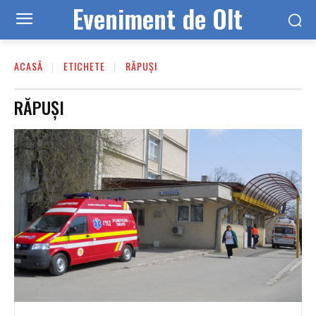
Eveniment de Olt
ACASĂ
ETICHETE
RĂPUȘI
RĂPUȘI