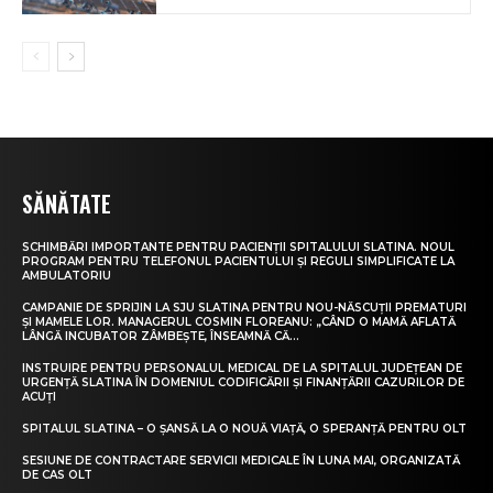
SĂNĂTATE
SCHIMBĂRI IMPORTANTE PENTRU PACIENȚII SPITALULUI SLATINA. NOUL
PROGRAM PENTRU TELEFONUL PACIENTULUI ȘI REGULI SIMPLIFICATE LA
AMBULATORIU
CAMPANIE DE SPRIJIN LA SJU SLATINA PENTRU NOU-NĂSCUȚII PREMATURI
ȘI MAMELE LOR. MANAGERUL COSMIN FLOREANU: „CÂND O MAMĂ AFLATĂ
LÂNGĂ INCUBATOR ZÂMBEȘTE, ÎNSEAMNĂ CĂ...
INSTRUIRE PENTRU PERSONALUL MEDICAL DE LA SPITALUL JUDEȚEAN DE
URGENȚĂ SLATINA ÎN DOMENIUL CODIFICĂRII ȘI FINANȚĂRII CAZURILOR DE
ACUȚI
SPITALUL SLATINA – O ȘANSĂ LA O NOUĂ VIAȚĂ, O SPERANȚĂ PENTRU OLT
SESIUNE DE CONTRACTARE SERVICII MEDICALE ÎN LUNA MAI, ORGANIZATĂ
DE CAS OLT