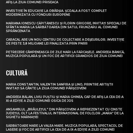
AFIȘ LA ZIUA COMUNEI PRISEACA
INVESTIȚIE ÎN EDUCAȚIE LA OBÂRȘIA. ȘCOALA A FOST COMPLET
MODERNIZATĂ CU FONDURI EUROPENE
MARIANA IONESCU CĂPITĂNESCU ȘI FLORIN GRIGORE, INVITAȚI SPECIALI DE
SFÂNTA MARIA LA SĂRBĂTOAREA DIN SATUL FRUNZARU AL COMUNEI
SPRÂNCENATA
CARACAL ARE UN NOU CENTRU DE COLECTARE A DEȘEURILOR. INVESTIȚIE
DE PESTE 3,8 MILIOANE LEI FINALIZATĂ PRIN PNRR
PETRECERE CÂMPENEASCĂ DE ZILE MARI LA FĂRCAȘELE. ANDREEA BĂNICĂ,
MUZICĂ POPULARĂ ȘI UN FOC DE ARTIFICII GRANDIOS DE ZIUA COMUNEI
CULTURĂ
MARIA CONSTANTIN, VALENTIN SANFIRA ȘI LINO, PRINTRE ARTIȘTII
INVITAȚI SĂ CÂNTE LA ZIUA COMUNEI PÂRȘCOVENI
ANDREEA BĂLAN, LIVIU PUȘTIU ȘI MARIA GHINEA, CAP DE AFIȘ LA CEA DE-A
XI-A EDIȚIE A ZILEI COMUNEI OSICA DE JOS
ANSAMBLUL „BRÂULEȚUL” DIN PÂRȘCOVENI A REPREZENTAT CU CINSTE
JUDEȚUL OLT LA FESTIVALUL INTERNAȚIONAL DE FOLCLOR „MARA” DE LA
SIGHETU MARMAȚIEI
SĂRBĂTOARE MARE LA VALEA MARE. MUZICĂ POPULARĂ, SPECTACOL DE
LASERE ȘI FOC DE ARTIFICII LA CEA DE-A IX-A EDIȚIE A ZILEI COMUNEI