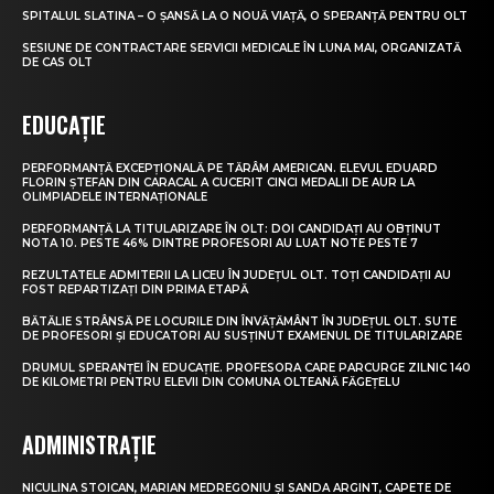
SPITALUL SLATINA – O ȘANSĂ LA O NOUĂ VIAȚĂ, O SPERANȚĂ PENTRU OLT
SESIUNE DE CONTRACTARE SERVICII MEDICALE ÎN LUNA MAI, ORGANIZATĂ
DE CAS OLT
EDUCAȚIE
PERFORMANȚĂ EXCEPȚIONALĂ PE TĂRÂM AMERICAN. ELEVUL EDUARD
FLORIN ȘTEFAN DIN CARACAL A CUCERIT CINCI MEDALII DE AUR LA
OLIMPIADELE INTERNAȚIONALE
PERFORMANȚĂ LA TITULARIZARE ÎN OLT: DOI CANDIDAȚI AU OBȚINUT
NOTA 10. PESTE 46% DINTRE PROFESORI AU LUAT NOTE PESTE 7
REZULTATELE ADMITERII LA LICEU ÎN JUDEȚUL OLT. TOȚI CANDIDAȚII AU
FOST REPARTIZAȚI DIN PRIMA ETAPĂ
BĂTĂLIE STRÂNSĂ PE LOCURILE DIN ÎNVĂȚĂMÂNT ÎN JUDEȚUL OLT. SUTE
DE PROFESORI ȘI EDUCATORI AU SUSȚINUT EXAMENUL DE TITULARIZARE
DRUMUL SPERANȚEI ÎN EDUCAȚIE. PROFESORA CARE PARCURGE ZILNIC 140
DE KILOMETRI PENTRU ELEVII DIN COMUNA OLTEANĂ FĂGEȚELU
ADMINISTRAȚIE
NICULINA STOICAN, MARIAN MEDREGONIU ȘI SANDA ARGINT, CAPETE DE