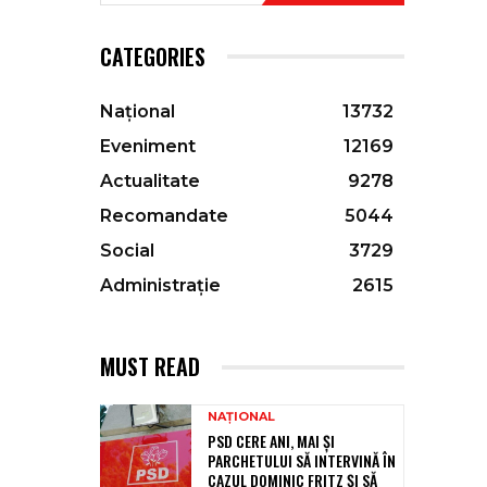
CATEGORIES
Național
13732
Eveniment
12169
Actualitate
9278
Recomandate
5044
Social
3729
Administrație
2615
MUST READ
NAȚIONAL
PSD CERE ANI, MAI ȘI
PARCHETULUI SĂ INTERVINĂ ÎN
CAZUL DOMINIC FRITZ ȘI SĂ