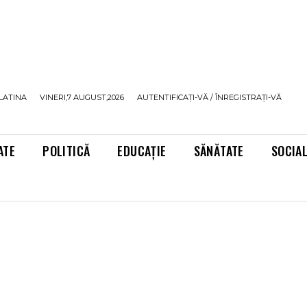
LATINA
VINERI,7 AUGUST,2026
AUTENTIFICAȚI-VĂ / ÎNREGISTRAȚI-VĂ
ATE
POLITICĂ
EDUCAȚIE
SĂNĂTATE
SOCIA