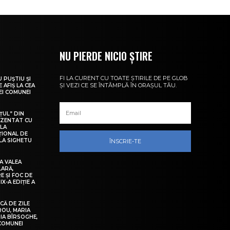
NU PIERDE NICIO ȘTIRE
FI LA CURENT CU TOATE ȘTIRILE DE PE GLOB
U PUȘTIU ȘI
ȘI VEZI CE SE ÎNTÂMPLĂ ÎN ORAȘUL TĂU.
 AFIȘ LA CEA
LEI COMUNEI
ȚUL” DIN
EZENTAT CU
 LA
ȚIONAL DE
LA SIGHETU
ÎNSCRIE-TE
A VALEA
LARĂ,
E ȘI FOC DE
IX-A EDIȚIE A
Ă DE ZILE
IROU, MARIA
IA BÎRSOGHE,
 COMUNEI