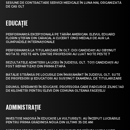
SESIUNE DE CONTRACTARE SERVICII MEDICALE ÎN LUNA MAI, ORGANIZATĂ
DE CAS OLT
EDUCAȚIE
PERFORMANȚĂ EXCEPȚIONALĂ PE TĂRÂM AMERICAN. ELEVUL EDUARD
FLORIN ȘTEFAN DIN CARACAL A CUCERIT CINCI MEDALII DE AUR LA
OLIMPIADELE INTERNAȚIONALE
PERFORMANȚĂ LA TITULARIZARE ÎN OLT: DOI CANDIDAȚI AU OBȚINUT
NOTA 10. PESTE 46% DINTRE PROFESORI AU LUAT NOTE PESTE 7
REZULTATELE ADMITERII LA LICEU ÎN JUDEȚUL OLT. TOȚI CANDIDAȚII AU
FOST REPARTIZAȚI DIN PRIMA ETAPĂ
BĂTĂLIE STRÂNSĂ PE LOCURILE DIN ÎNVĂȚĂMÂNT ÎN JUDEȚUL OLT. SUTE
DE PROFESORI ȘI EDUCATORI AU SUSȚINUT EXAMENUL DE TITULARIZARE
DRUMUL SPERANȚEI ÎN EDUCAȚIE. PROFESORA CARE PARCURGE ZILNIC 140
DE KILOMETRI PENTRU ELEVII DIN COMUNA OLTEANĂ FĂGEȚELU
ADMINISTRAȚIE
INVESTIȚIE MAJORĂ ÎN EDUCAȚIE LA VULTUREȘTI. AU ÎNCEPUT LUCRĂRILE
PENTRU PRIMA GRĂDINIȚĂ NOUĂ DIN ULTIMII 35 DE ANI