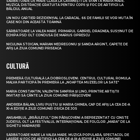
SĂRBĂTOARE DE MARE CLASĂ LA GĂVĂNEȘTI DE SFÂNTA MARIA MARE.
MUZICĂ, DISTRACȚIE GRATUITĂ PENTRU COPII ȘI FOC DE ARTIFICII LA
BÂLCIUL ANUAL
UN NOU CARTIER REZIDENȚIAL LA CARACAL. 66 DE FAMILII SE VOR MUTA ÎN
CASE NOI DIN ACEASTĂ TOAMNĂ
SĂRBĂTOARE LA VALEA MARE. PRIMARUL GABRIEL DRAGNEA, SUSȚINUT DE
ECHIPA PSD OLT CONDUSĂ DE MARIUS OPRESCU
NICULINA STOICAN, MARIAN MEDREGONIU ȘI SANDA ARGINT, CAPETE DE
AFIȘ LA ZIUA COMUNEI PRISEACA
CULTURĂ
PREMIERĂ CULTURALĂ LA DOBROSLOVENI. CENTRUL CULTURAL ROMULA
MALVA PARTICIPĂ ÎN PREMIERĂ LA „NOAPTEA MUZEELOR LA SATE”
MARIA CONSTANTIN, VALENTIN SANFIRA ȘI LINO, PRINTRE ARTIȘTII
INVITAȚI SĂ CÂNTE LA ZIUA COMUNEI PÂRȘCOVENI
ANDREEA BĂLAN, LIVIU PUȘTIU ȘI MARIA GHINEA, CAP DE AFIȘ LA CEA DE-A
XI-A EDIȚIE A ZILEI COMUNEI OSICA DE JOS
ANSAMBLUL „BRÂULEȚUL” DIN PÂRȘCOVENI A REPREZENTAT CU CINSTE
JUDEȚUL OLT LA FESTIVALUL INTERNAȚIONAL DE FOLCLOR „MARA” DE LA
SIGHETU MARMAȚIEI
SĂRBĂTOARE MARE LA VALEA MARE. MUZICĂ POPULARĂ, SPECTACOL DE
LASERE ȘI FOC DE ARTIFICII LA CEA DE-A IX-A EDIȚIE A ZILEI COMUNEI