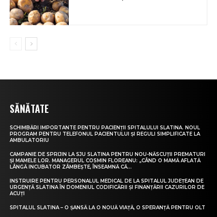
SĂNĂTATE
SCHIMBĂRI IMPORTANTE PENTRU PACIENȚII SPITALULUI SLATINA. NOUL
PROGRAM PENTRU TELEFONUL PACIENTULUI ȘI REGULI SIMPLIFICATE LA
AMBULATORIU
CAMPANIE DE SPRIJIN LA SJU SLATINA PENTRU NOU-NĂSCUȚII PREMATURI
ȘI MAMELE LOR. MANAGERUL COSMIN FLOREANU: „CÂND O MAMĂ AFLATĂ
LÂNGĂ INCUBATOR ZÂMBEȘTE, ÎNSEAMNĂ CĂ...
INSTRUIRE PENTRU PERSONALUL MEDICAL DE LA SPITALUL JUDEȚEAN DE
URGENȚĂ SLATINA ÎN DOMENIUL CODIFICĂRII ȘI FINANȚĂRII CAZURILOR DE
ACUȚI
SPITALUL SLATINA – O ȘANSĂ LA O NOUĂ VIAȚĂ, O SPERANȚĂ PENTRU OLT