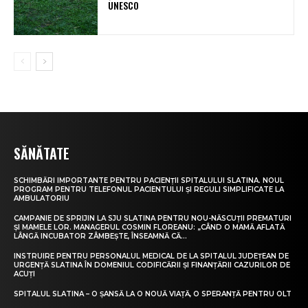
UNESCO
SĂNĂTATE
SCHIMBĂRI IMPORTANTE PENTRU PACIENȚII SPITALULUI SLATINA. NOUL
PROGRAM PENTRU TELEFONUL PACIENTULUI ȘI REGULI SIMPLIFICATE LA
AMBULATORIU
CAMPANIE DE SPRIJIN LA SJU SLATINA PENTRU NOU-NĂSCUȚII PREMATURI
ȘI MAMELE LOR. MANAGERUL COSMIN FLOREANU: „CÂND O MAMĂ AFLATĂ
LÂNGĂ INCUBATOR ZÂMBEȘTE, ÎNSEAMNĂ CĂ...
INSTRUIRE PENTRU PERSONALUL MEDICAL DE LA SPITALUL JUDEȚEAN DE
URGENȚĂ SLATINA ÎN DOMENIUL CODIFICĂRII ȘI FINANȚĂRII CAZURILOR DE
ACUȚI
SPITALUL SLATINA – O ȘANSĂ LA O NOUĂ VIAȚĂ, O SPERANȚĂ PENTRU OLT