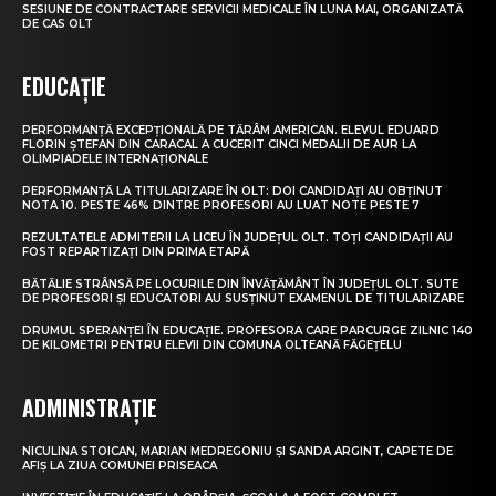
SESIUNE DE CONTRACTARE SERVICII MEDICALE ÎN LUNA MAI, ORGANIZATĂ
DE CAS OLT
EDUCAȚIE
PERFORMANȚĂ EXCEPȚIONALĂ PE TĂRÂM AMERICAN. ELEVUL EDUARD
FLORIN ȘTEFAN DIN CARACAL A CUCERIT CINCI MEDALII DE AUR LA
OLIMPIADELE INTERNAȚIONALE
PERFORMANȚĂ LA TITULARIZARE ÎN OLT: DOI CANDIDAȚI AU OBȚINUT
NOTA 10. PESTE 46% DINTRE PROFESORI AU LUAT NOTE PESTE 7
REZULTATELE ADMITERII LA LICEU ÎN JUDEȚUL OLT. TOȚI CANDIDAȚII AU
FOST REPARTIZAȚI DIN PRIMA ETAPĂ
BĂTĂLIE STRÂNSĂ PE LOCURILE DIN ÎNVĂȚĂMÂNT ÎN JUDEȚUL OLT. SUTE
DE PROFESORI ȘI EDUCATORI AU SUSȚINUT EXAMENUL DE TITULARIZARE
DRUMUL SPERANȚEI ÎN EDUCAȚIE. PROFESORA CARE PARCURGE ZILNIC 140
DE KILOMETRI PENTRU ELEVII DIN COMUNA OLTEANĂ FĂGEȚELU
ADMINISTRAȚIE
NICULINA STOICAN, MARIAN MEDREGONIU ȘI SANDA ARGINT, CAPETE DE
AFIȘ LA ZIUA COMUNEI PRISEACA