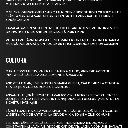
INVESTIȚIE ÎN EDUCAȚIE LA OBÂRȘIA. ȘCOALA A FOST COMPLET
MODERNIZATĂ CU FONDURI EUROPENE
MARIANA IONESCU CĂPITĂNESCU ȘI FLORIN GRIGORE, INVITAȚI SPECIALI DE
SFÂNTA MARIA LA SĂRBĂTOAREA DIN SATUL FRUNZARU AL COMUNEI
SPRÂNCENATA
CARACAL ARE UN NOU CENTRU DE COLECTARE A DEȘEURILOR. INVESTIȚIE
DE PESTE 3,8 MILIOANE LEI FINALIZATĂ PRIN PNRR
PETRECERE CÂMPENEASCĂ DE ZILE MARI LA FĂRCAȘELE. ANDREEA BĂNICĂ,
MUZICĂ POPULARĂ ȘI UN FOC DE ARTIFICII GRANDIOS DE ZIUA COMUNEI
CULTURĂ
MARIA CONSTANTIN, VALENTIN SANFIRA ȘI LINO, PRINTRE ARTIȘTII
INVITAȚI SĂ CÂNTE LA ZIUA COMUNEI PÂRȘCOVENI
ANDREEA BĂLAN, LIVIU PUȘTIU ȘI MARIA GHINEA, CAP DE AFIȘ LA CEA DE-A
XI-A EDIȚIE A ZILEI COMUNEI OSICA DE JOS
ANSAMBLUL „BRÂULEȚUL” DIN PÂRȘCOVENI A REPREZENTAT CU CINSTE
JUDEȚUL OLT LA FESTIVALUL INTERNAȚIONAL DE FOLCLOR „MARA” DE LA
SIGHETU MARMAȚIEI
SĂRBĂTOARE MARE LA VALEA MARE. MUZICĂ POPULARĂ, SPECTACOL DE
LASERE ȘI FOC DE ARTIFICII LA CEA DE-A IX-A EDIȚIE A ZILEI COMUNEI
SERBARE CÂMPENEASCĂ DE ZILE MARI. IRINA MARIA BIROU, MARIA
CONSTANTIN ȘI LAVINIA BÎRSOGHE, CAP DE AFIȘ LA ZIUA COMUNEI BĂRĂȘTI