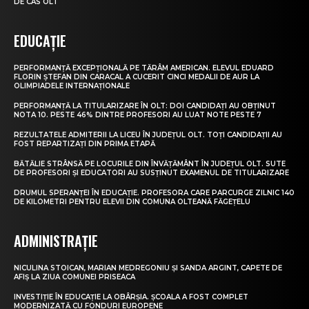
DE CAS OLT
EDUCAȚIE
PERFORMANȚĂ EXCEPȚIONALĂ PE TĂRÂM AMERICAN. ELEVUL EDUARD
FLORIN ȘTEFAN DIN CARACAL A CUCERIT CINCI MEDALII DE AUR LA
OLIMPIADELE INTERNAȚIONALE
PERFORMANȚĂ LA TITULARIZARE ÎN OLT: DOI CANDIDAȚI AU OBȚINUT
NOTA 10. PESTE 46% DINTRE PROFESORI AU LUAT NOTE PESTE 7
REZULTATELE ADMITERII LA LICEU ÎN JUDEȚUL OLT. TOȚI CANDIDAȚII AU
FOST REPARTIZAȚI DIN PRIMA ETAPĂ
BĂTĂLIE STRÂNSĂ PE LOCURILE DIN ÎNVĂȚĂMÂNT ÎN JUDEȚUL OLT. SUTE
DE PROFESORI ȘI EDUCATORI AU SUSȚINUT EXAMENUL DE TITULARIZARE
DRUMUL SPERANȚEI ÎN EDUCAȚIE. PROFESORA CARE PARCURGE ZILNIC 140
DE KILOMETRI PENTRU ELEVII DIN COMUNA OLTEANĂ FĂGEȚELU
ADMINISTRAȚIE
NICULINA STOICAN, MARIAN MEDREGONIU ȘI SANDA ARGINT, CAPETE DE
AFIȘ LA ZIUA COMUNEI PRISEACA
INVESTIȚIE ÎN EDUCAȚIE LA OBÂRȘIA. ȘCOALA A FOST COMPLET
MODERNIZATĂ CU FONDURI EUROPENE