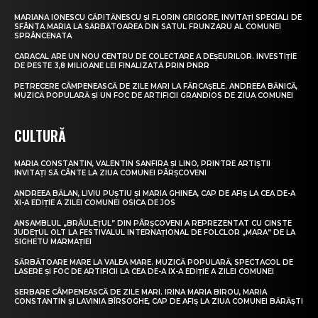
MARIANA IONESCU CĂPITĂNESCU ȘI FLORIN GRIGORE, INVITAȚI SPECIALI DE
SFÂNTA MARIA LA SĂRBĂTOAREA DIN SATUL FRUNZARU AL COMUNEI
SPRÂNCENATA
CARACAL ARE UN NOU CENTRU DE COLECTARE A DEȘEURILOR. INVESTIȚIE
DE PESTE 3,8 MILIOANE LEI FINALIZATĂ PRIN PNRR
PETRECERE CÂMPENEASCĂ DE ZILE MARI LA FĂRCAȘELE. ANDREEA BĂNICĂ,
MUZICĂ POPULARĂ ȘI UN FOC DE ARTIFICII GRANDIOS DE ZIUA COMUNEI
CULTURĂ
MARIA CONSTANTIN, VALENTIN SANFIRA ȘI LINO, PRINTRE ARTIȘTII
INVITAȚI SĂ CÂNTE LA ZIUA COMUNEI PÂRȘCOVENI
ANDREEA BĂLAN, LIVIU PUȘTIU ȘI MARIA GHINEA, CAP DE AFIȘ LA CEA DE-A
XI-A EDIȚIE A ZILEI COMUNEI OSICA DE JOS
ANSAMBLUL „BRÂULEȚUL” DIN PÂRȘCOVENI A REPREZENTAT CU CINSTE
JUDEȚUL OLT LA FESTIVALUL INTERNAȚIONAL DE FOLCLOR „MARA” DE LA
SIGHETU MARMAȚIEI
SĂRBĂTOARE MARE LA VALEA MARE. MUZICĂ POPULARĂ, SPECTACOL DE
LASERE ȘI FOC DE ARTIFICII LA CEA DE-A IX-A EDIȚIE A ZILEI COMUNEI
SERBARE CÂMPENEASCĂ DE ZILE MARI. IRINA MARIA BIROU, MARIA
CONSTANTIN ȘI LAVINIA BÎRSOGHE, CAP DE AFIȘ LA ZIUA COMUNEI BĂRĂȘTI