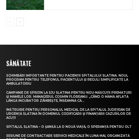
SĂNĂTATE
SCHIMBĂRI IMPORTANTE PENTRU PACIENȚII SPITALULUI SLATINA. NOUL
PROGRAM PENTRU TELEFONUL PACIENTULUI ȘI REGULI SIMPLIFICATE LA
AMBULATORIU
CAMPANIE DE SPRIJIN LA SJU SLATINA PENTRU NOU-NĂSCUȚII PREMATURI
ȘI MAMELE LOR. MANAGERUL COSMIN FLOREANU: „CÂND O MAMĂ AFLATĂ
LÂNGĂ INCUBATOR ZÂMBEȘTE, ÎNSEAMNĂ CĂ...
INSTRUIRE PENTRU PERSONALUL MEDICAL DE LA SPITALUL JUDEȚEAN DE
URGENȚĂ SLATINA ÎN DOMENIUL CODIFICĂRII ȘI FINANȚĂRII CAZURILOR DE
ACUȚI
SPITALUL SLATINA – O ȘANSĂ LA O NOUĂ VIAȚĂ, O SPERANȚĂ PENTRU OLT
SESIUNE DE CONTRACTARE SERVICII MEDICALE ÎN LUNA MAI, ORGANIZATĂ