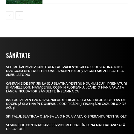
SĂNĂTATE
SCHIMBĂRI IMPORTANTE PENTRU PACIENȚII SPITALULUI SLATINA. NOUL
PROGRAM PENTRU TELEFONUL PACIENTULUI ȘI REGULI SIMPLIFICATE LA
AMBULATORIU
CAMPANIE DE SPRIJIN LA SJU SLATINA PENTRU NOU-NĂSCUȚII PREMATURI
ȘI MAMELE LOR. MANAGERUL COSMIN FLOREANU: „CÂND O MAMĂ AFLATĂ
LÂNGĂ INCUBATOR ZÂMBEȘTE, ÎNSEAMNĂ CĂ...
INSTRUIRE PENTRU PERSONALUL MEDICAL DE LA SPITALUL JUDEȚEAN DE
URGENȚĂ SLATINA ÎN DOMENIUL CODIFICĂRII ȘI FINANȚĂRII CAZURILOR DE
ACUȚI
SPITALUL SLATINA – O ȘANSĂ LA O NOUĂ VIAȚĂ, O SPERANȚĂ PENTRU OLT
SESIUNE DE CONTRACTARE SERVICII MEDICALE ÎN LUNA MAI, ORGANIZATĂ
DE CAS OLT