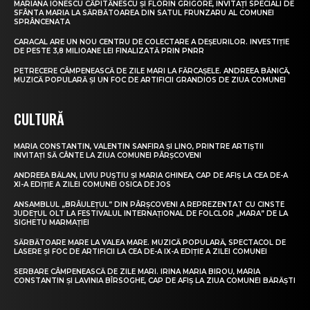
MARIANA IONESCU CĂPITĂNESCU ȘI FLORIN GRIGORE, INVITAȚI SPECIALI DE
SFÂNTA MARIA LA SĂRBĂTOAREA DIN SATUL FRUNZARU AL COMUNEI
SPRÂNCENATA
CARACAL ARE UN NOU CENTRU DE COLECTARE A DEȘEURILOR. INVESTIȚIE
DE PESTE 3,8 MILIOANE LEI FINALIZATĂ PRIN PNRR
PETRECERE CÂMPENEASCĂ DE ZILE MARI LA FĂRCAȘELE. ANDREEA BĂNICĂ,
MUZICĂ POPULARĂ ȘI UN FOC DE ARTIFICII GRANDIOS DE ZIUA COMUNEI
CULTURĂ
MARIA CONSTANTIN, VALENTIN SANFIRA ȘI LINO, PRINTRE ARTIȘTII
INVITAȚI SĂ CÂNTE LA ZIUA COMUNEI PÂRȘCOVENI
ANDREEA BĂLAN, LIVIU PUȘTIU ȘI MARIA GHINEA, CAP DE AFIȘ LA CEA DE-A
XI-A EDIȚIE A ZILEI COMUNEI OSICA DE JOS
ANSAMBLUL „BRÂULEȚUL” DIN PÂRȘCOVENI A REPREZENTAT CU CINSTE
JUDEȚUL OLT LA FESTIVALUL INTERNAȚIONAL DE FOLCLOR „MARA” DE LA
SIGHETU MARMAȚIEI
SĂRBĂTOARE MARE LA VALEA MARE. MUZICĂ POPULARĂ, SPECTACOL DE
LASERE ȘI FOC DE ARTIFICII LA CEA DE-A IX-A EDIȚIE A ZILEI COMUNEI
SERBARE CÂMPENEASCĂ DE ZILE MARI. IRINA MARIA BIROU, MARIA
CONSTANTIN ȘI LAVINIA BÎRSOGHE, CAP DE AFIȘ LA ZIUA COMUNEI BĂRĂȘTI