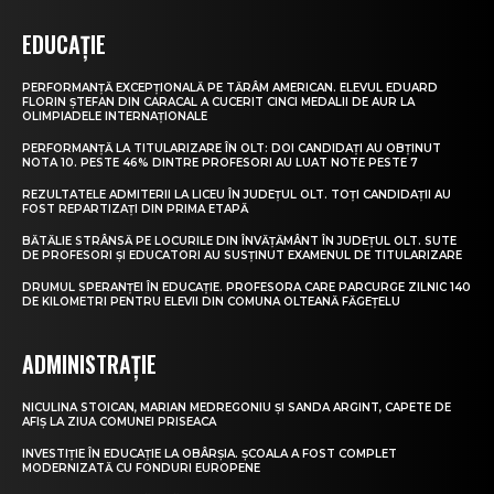
EDUCAȚIE
PERFORMANȚĂ EXCEPȚIONALĂ PE TĂRÂM AMERICAN. ELEVUL EDUARD
FLORIN ȘTEFAN DIN CARACAL A CUCERIT CINCI MEDALII DE AUR LA
OLIMPIADELE INTERNAȚIONALE
PERFORMANȚĂ LA TITULARIZARE ÎN OLT: DOI CANDIDAȚI AU OBȚINUT
NOTA 10. PESTE 46% DINTRE PROFESORI AU LUAT NOTE PESTE 7
REZULTATELE ADMITERII LA LICEU ÎN JUDEȚUL OLT. TOȚI CANDIDAȚII AU
FOST REPARTIZAȚI DIN PRIMA ETAPĂ
BĂTĂLIE STRÂNSĂ PE LOCURILE DIN ÎNVĂȚĂMÂNT ÎN JUDEȚUL OLT. SUTE
DE PROFESORI ȘI EDUCATORI AU SUSȚINUT EXAMENUL DE TITULARIZARE
DRUMUL SPERANȚEI ÎN EDUCAȚIE. PROFESORA CARE PARCURGE ZILNIC 140
DE KILOMETRI PENTRU ELEVII DIN COMUNA OLTEANĂ FĂGEȚELU
ADMINISTRAȚIE
NICULINA STOICAN, MARIAN MEDREGONIU ȘI SANDA ARGINT, CAPETE DE
AFIȘ LA ZIUA COMUNEI PRISEACA
INVESTIȚIE ÎN EDUCAȚIE LA OBÂRȘIA. ȘCOALA A FOST COMPLET
MODERNIZATĂ CU FONDURI EUROPENE