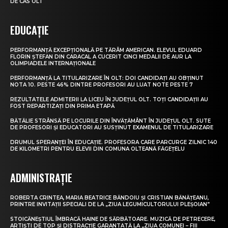
DE CAS OLT
EDUCAȚIE
PERFORMANȚĂ EXCEPȚIONALĂ PE TĂRÂM AMERICAN. ELEVUL EDUARD
FLORIN ȘTEFAN DIN CARACAL A CUCERIT CINCI MEDALII DE AUR LA
OLIMPIADELE INTERNAȚIONALE
PERFORMANȚĂ LA TITULARIZARE ÎN OLT: DOI CANDIDAȚI AU OBȚINUT
NOTA 10. PESTE 46% DINTRE PROFESORI AU LUAT NOTE PESTE 7
REZULTATELE ADMITERII LA LICEU ÎN JUDEȚUL OLT. TOȚI CANDIDAȚII AU
FOST REPARTIZAȚI DIN PRIMA ETAPĂ
BĂTĂLIE STRÂNSĂ PE LOCURILE DIN ÎNVĂȚĂMÂNT ÎN JUDEȚUL OLT. SUTE
DE PROFESORI ȘI EDUCATORI AU SUSȚINUT EXAMENUL DE TITULARIZARE
DRUMUL SPERANȚEI ÎN EDUCAȚIE. PROFESORA CARE PARCURGE ZILNIC 140
DE KILOMETRI PENTRU ELEVII DIN COMUNA OLTEANĂ FĂGEȚELU
ADMINISTRAȚIE
ROBERTA CRINTEA, MARIA BEATRICE BĂNDOIU ȘI CRISTIAN BĂNĂȚEANU,
PRINTRE INVITAȚII SPECIALI DE LA „ZIUA LEGUMICULTORULUI PLEȘOIAN”
STOICĂNEȘTIUL ÎMBRACĂ HAINE DE SĂRBĂTOARE. MUZICĂ DE PETRECERE,
ARTIȘTI DE TOP ȘI DISTRACȚIE GARANTATĂ LA „ZIUA COMUNEI – FIII