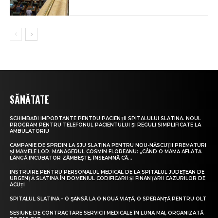
SĂNĂTATE
SCHIMBĂRI IMPORTANTE PENTRU PACIENȚII SPITALULUI SLATINA. NOUL
PROGRAM PENTRU TELEFONUL PACIENTULUI ȘI REGULI SIMPLIFICATE LA
AMBULATORIU
CAMPANIE DE SPRIJIN LA SJU SLATINA PENTRU NOU-NĂSCUȚII PREMATURI
ȘI MAMELE LOR. MANAGERUL COSMIN FLOREANU: „CÂND O MAMĂ AFLATĂ
LÂNGĂ INCUBATOR ZÂMBEȘTE, ÎNSEAMNĂ CĂ...
INSTRUIRE PENTRU PERSONALUL MEDICAL DE LA SPITALUL JUDEȚEAN DE
URGENȚĂ SLATINA ÎN DOMENIUL CODIFICĂRII ȘI FINANȚĂRII CAZURILOR DE
ACUȚI
SPITALUL SLATINA – O ȘANSĂ LA O NOUĂ VIAȚĂ, O SPERANȚĂ PENTRU OLT
SESIUNE DE CONTRACTARE SERVICII MEDICALE ÎN LUNA MAI, ORGANIZATĂ