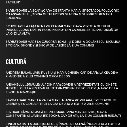
SATULUI”
SĂRBĂTOARE LA SCĂRIȘOARA DE SFÂNTA MARIA. SPECTACOL FOLCLORIC
CU ANSAMBLUL „DOINA OLTULUI” DIN SLATINA ȘI SURPRIZE PENTRU
LOCALNICI
SCHIMBARE LA FAȚĂ PENTRU CEA MAI MARE OAZĂ VERDE A OLTULUI.
PARCUL „CONSTANTIN POROINEANU” DIN CARACAL SE TRANSFORMĂ DE
LA O ZI LA ALTA
SĂRBĂTOARE MARE LA CUNGREA! IONUȚ ȘI DOINIȚA DOLĂNESCU, NICULINA
STOICAN, SHONDY ȘI SHOW DE LASERE LA ZIUA COMUNEI
CULTURĂ
ANDREEA BĂLAN, LIVIU PUȘTIU ȘI MARIA GHINEA, CAP DE AFIȘ LA CEA DE-A
XI-A EDIȚIE A ZILEI COMUNEI OSICA DE JOS
ANSAMBLUL „BRÂULEȚUL” DIN PÂRȘCOVENI A REPREZENTAT CU CINSTE
JUDEȚUL OLT LA FESTIVALUL INTERNAȚIONAL DE FOLCLOR „MARA” DE LA
SIGHETU MARMAȚIEI
SĂRBĂTOARE MARE LA VALEA MARE. MUZICĂ POPULARĂ, SPECTACOL DE
LASERE ȘI FOC DE ARTIFICII LA CEA DE-A IX-A EDIȚIE A ZILEI COMUNEI
SERBARE CÂMPENEASCĂ DE ZILE MARI. IRINA MARIA BIROU, MARIA
CONSTANTIN ȘI LAVINIA BÎRSOGHE, CAP DE AFIȘ LA ZIUA COMUNEI BĂRĂȘTI
TINERI ARTIȘTI AI JUDEȚULUI OLT, ÎNAPOI PE SCENĂ. ÎNCEPE A IX-A EDIȚIE A