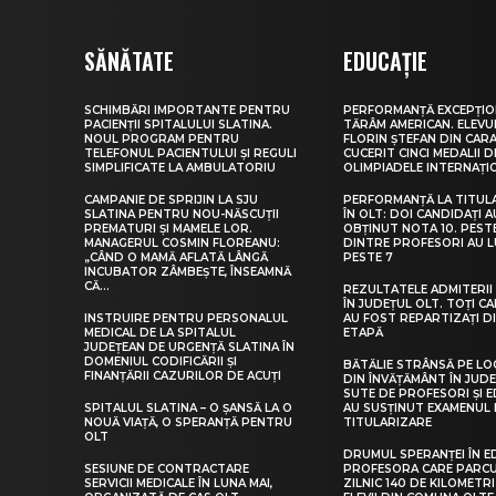
SĂNĂTATE
EDUCAȚIE
SCHIMBĂRI IMPORTANTE PENTRU
PERFORMANȚĂ EXCEPȚIO
PACIENȚII SPITALULUI SLATINA.
TĂRÂM AMERICAN. ELEV
NOUL PROGRAM PENTRU
FLORIN ȘTEFAN DIN CARA
TELEFONUL PACIENTULUI ȘI REGULI
CUCERIT CINCI MEDALII D
SIMPLIFICATE LA AMBULATORIU
OLIMPIADELE INTERNAȚI
CAMPANIE DE SPRIJIN LA SJU
PERFORMANȚĂ LA TITUL
SLATINA PENTRU NOU-NĂSCUȚII
ÎN OLT: DOI CANDIDAȚI A
PREMATURI ȘI MAMELE LOR.
OBȚINUT NOTA 10. PEST
MANAGERUL COSMIN FLOREANU:
DINTRE PROFESORI AU 
„CÂND O MAMĂ AFLATĂ LÂNGĂ
PESTE 7
INCUBATOR ZÂMBEȘTE, ÎNSEAMNĂ
CĂ...
REZULTATELE ADMITERII 
ÎN JUDEȚUL OLT. TOȚI CA
INSTRUIRE PENTRU PERSONALUL
AU FOST REPARTIZAȚI D
MEDICAL DE LA SPITALUL
ETAPĂ
JUDEȚEAN DE URGENȚĂ SLATINA ÎN
DOMENIUL CODIFICĂRII ȘI
BĂTĂLIE STRÂNSĂ PE LO
FINANȚĂRII CAZURILOR DE ACUȚI
DIN ÎNVĂȚĂMÂNT ÎN JUDE
SUTE DE PROFESORI ȘI 
SPITALUL SLATINA – O ȘANSĂ LA O
AU SUSȚINUT EXAMENUL 
NOUĂ VIAȚĂ, O SPERANȚĂ PENTRU
TITULARIZARE
OLT
DRUMUL SPERANȚEI ÎN E
SESIUNE DE CONTRACTARE
PROFESORA CARE PARC
SERVICII MEDICALE ÎN LUNA MAI,
ZILNIC 140 DE KILOMETR