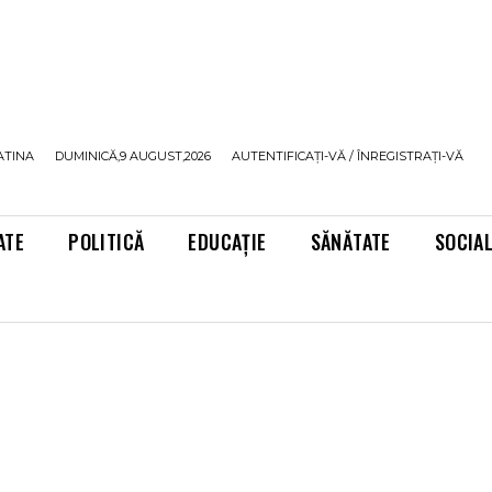
ATINA
DUMINICĂ,9 AUGUST,2026
AUTENTIFICAȚI-VĂ / ÎNREGISTRAȚI-VĂ
ATE
POLITICĂ
EDUCAȚIE
SĂNĂTATE
SOCIA