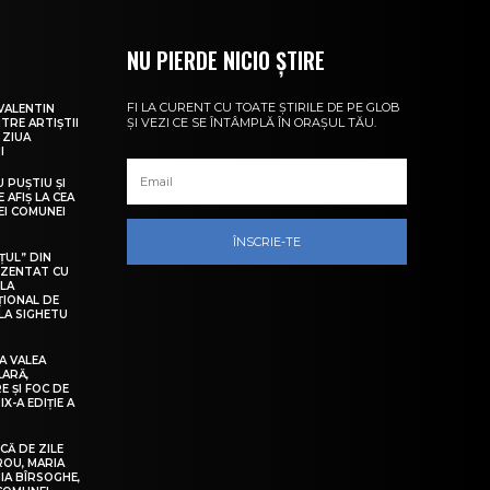
NU PIERDE NICIO ȘTIRE
FI LA CURENT CU TOATE ȘTIRILE DE PE GLOB
VALENTIN
ȘI VEZI CE SE ÎNTÂMPLĂ ÎN ORAȘUL TĂU.
NTRE ARTIȘTII
 ZIUA
I
U PUȘTIU ȘI
 AFIȘ LA CEA
LEI COMUNEI
ÎNSCRIE-TE
ȚUL” DIN
EZENTAT CU
 LA
ȚIONAL DE
LA SIGHETU
A VALEA
LARĂ,
E ȘI FOC DE
IX-A EDIȚIE A
Ă DE ZILE
IROU, MARIA
IA BÎRSOGHE,