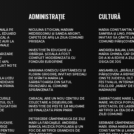
ADMINISTRAȚIE
CULTURĂ
NALĂ PE
NICULINA STOICAN, MARIAN
MARIA CONSTANTIN, 
UL EDUARD
MEDREGONIU ȘI SANDA ARGINT,
SANFIRA ȘI LINO, PRI
CAL A
CAPETE DE AFIȘ LA ZIUA COMUNEI
INVITAȚI SĂ CÂNTE LA
E AUR LA
PRISEACA
COMUNEI PÂRȘCOVEN
ONALE
INVESTIȚIE ÎN EDUCAȚIE LA
ANDREEA BĂLAN, LIVI
ARIZARE
OBÂRȘIA. ȘCOALA A FOST
MARIA GHINEA, CAP DE
U
COMPLET MODERNIZATĂ CU
DE-A XI-A EDIȚIE A ZI
E 46%
FONDURI EUROPENE
OSICA DE JOS
LUAT NOTE
MARIANA IONESCU CĂPITĂNESCU ȘI
ANSAMBLUL „BRÂULE
FLORIN GRIGORE, INVITAȚI SPECIALI
PÂRȘCOVENI A REPR
LA LICEU
DE SFÂNTA MARIA LA
CINSTE JUDEȚUL OLT
NDIDAȚII
SĂRBĂTOAREA DIN SATUL
FESTIVALUL INTERNA
IN PRIMA
FRUNZARU AL COMUNEI
FOLCLOR „MARA” DE 
SPRÂNCENATA
MARMAȚIEI
CURILE
CARACAL ARE UN NOU CENTRU DE
SĂRBĂTOARE MARE L
ȚUL OLT.
COLECTARE A DEȘEURILOR.
MARE. MUZICĂ POPU
EDUCATORI
INVESTIȚIE DE PESTE 3,8 MILIOANE
SPECTACOL DE LASER
DE
LEI FINALIZATĂ PRIN PNRR
ARTIFICII LA CEA DE-A 
ZILEI COMUNEI
PETRECERE CÂMPENEASCĂ DE ZILE
DUCAȚIE.
MARI LA FĂRCAȘELE. ANDREEA
SERBARE CÂMPENEASC
URGE
BĂNICĂ, MUZICĂ POPULARĂ ȘI UN
MARI. IRINA MARIA B
I PENTRU
FOC DE ARTIFICII GRANDIOS DE
CONSTANTIN ȘI LAVIN