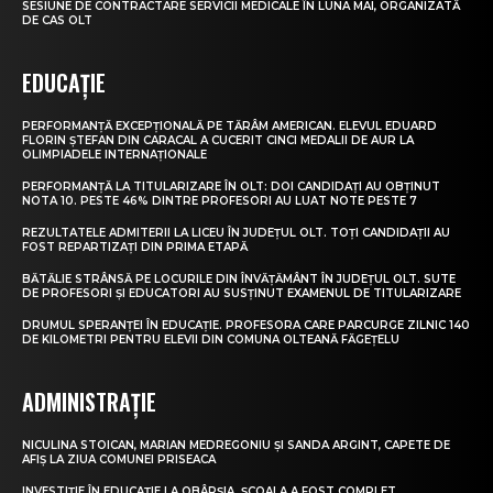
SESIUNE DE CONTRACTARE SERVICII MEDICALE ÎN LUNA MAI, ORGANIZATĂ
DE CAS OLT
EDUCAȚIE
PERFORMANȚĂ EXCEPȚIONALĂ PE TĂRÂM AMERICAN. ELEVUL EDUARD
FLORIN ȘTEFAN DIN CARACAL A CUCERIT CINCI MEDALII DE AUR LA
OLIMPIADELE INTERNAȚIONALE
PERFORMANȚĂ LA TITULARIZARE ÎN OLT: DOI CANDIDAȚI AU OBȚINUT
NOTA 10. PESTE 46% DINTRE PROFESORI AU LUAT NOTE PESTE 7
REZULTATELE ADMITERII LA LICEU ÎN JUDEȚUL OLT. TOȚI CANDIDAȚII AU
FOST REPARTIZAȚI DIN PRIMA ETAPĂ
BĂTĂLIE STRÂNSĂ PE LOCURILE DIN ÎNVĂȚĂMÂNT ÎN JUDEȚUL OLT. SUTE
DE PROFESORI ȘI EDUCATORI AU SUSȚINUT EXAMENUL DE TITULARIZARE
DRUMUL SPERANȚEI ÎN EDUCAȚIE. PROFESORA CARE PARCURGE ZILNIC 140
DE KILOMETRI PENTRU ELEVII DIN COMUNA OLTEANĂ FĂGEȚELU
ADMINISTRAȚIE
NICULINA STOICAN, MARIAN MEDREGONIU ȘI SANDA ARGINT, CAPETE DE
AFIȘ LA ZIUA COMUNEI PRISEACA
INVESTIȚIE ÎN EDUCAȚIE LA OBÂRȘIA. ȘCOALA A FOST COMPLET