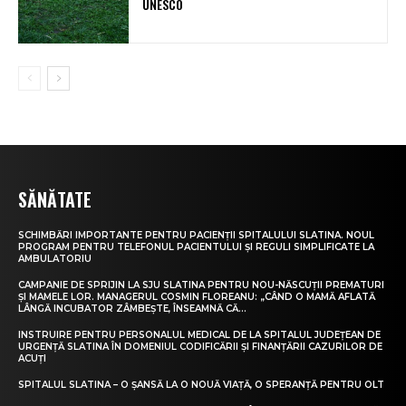
UNESCO
SĂNĂTATE
SCHIMBĂRI IMPORTANTE PENTRU PACIENȚII SPITALULUI SLATINA. NOUL
PROGRAM PENTRU TELEFONUL PACIENTULUI ȘI REGULI SIMPLIFICATE LA
AMBULATORIU
CAMPANIE DE SPRIJIN LA SJU SLATINA PENTRU NOU-NĂSCUȚII PREMATURI
ȘI MAMELE LOR. MANAGERUL COSMIN FLOREANU: „CÂND O MAMĂ AFLATĂ
LÂNGĂ INCUBATOR ZÂMBEȘTE, ÎNSEAMNĂ CĂ...
INSTRUIRE PENTRU PERSONALUL MEDICAL DE LA SPITALUL JUDEȚEAN DE
URGENȚĂ SLATINA ÎN DOMENIUL CODIFICĂRII ȘI FINANȚĂRII CAZURILOR DE
ACUȚI
SPITALUL SLATINA – O ȘANSĂ LA O NOUĂ VIAȚĂ, O SPERANȚĂ PENTRU OLT