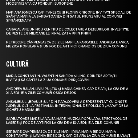
MODERNIZATĂ CU FONDURI EUROPENE
MARIANA IONESCU CĂPITĂNESCU ȘI FLORIN GRIGORE, INVITAȚI SPECIALI DE
SFÂNTA MARIA LA SĂRBĂTOAREA DIN SATUL FRUNZARU AL COMUNEI
SPRÂNCENATA
CARACAL ARE UN NOU CENTRU DE COLECTARE A DEȘEURILOR. INVESTIȚIE
DE PESTE 3,8 MILIOANE LEI FINALIZATĂ PRIN PNRR
PETRECERE CÂMPENEASCĂ DE ZILE MARI LA FĂRCAȘELE. ANDREEA BĂNICĂ,
MUZICĂ POPULARĂ ȘI UN FOC DE ARTIFICII GRANDIOS DE ZIUA COMUNEI
CULTURĂ
MARIA CONSTANTIN, VALENTIN SANFIRA ȘI LINO, PRINTRE ARTIȘTII
INVITAȚI SĂ CÂNTE LA ZIUA COMUNEI PÂRȘCOVENI
ANDREEA BĂLAN, LIVIU PUȘTIU ȘI MARIA GHINEA, CAP DE AFIȘ LA CEA DE-A
XI-A EDIȚIE A ZILEI COMUNEI OSICA DE JOS
ANSAMBLUL „BRÂULEȚUL” DIN PÂRȘCOVENI A REPREZENTAT CU CINSTE
JUDEȚUL OLT LA FESTIVALUL INTERNAȚIONAL DE FOLCLOR „MARA” DE LA
SIGHETU MARMAȚIEI
SĂRBĂTOARE MARE LA VALEA MARE. MUZICĂ POPULARĂ, SPECTACOL DE
LASERE ȘI FOC DE ARTIFICII LA CEA DE-A IX-A EDIȚIE A ZILEI COMUNEI
SERBARE CÂMPENEASCĂ DE ZILE MARI. IRINA MARIA BIROU, MARIA
CONSTANTIN ȘI LAVINIA BÎRSOGHE, CAP DE AFIȘ LA ZIUA COMUNEI BĂRĂȘTI