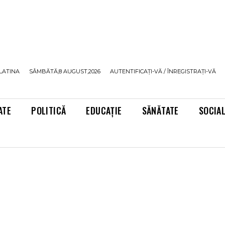
LATINA
SÂMBĂTĂ,8 AUGUST,2026
AUTENTIFICAȚI-VĂ / ÎNREGISTRAȚI-VĂ
ATE
POLITICĂ
EDUCAȚIE
SĂNĂTATE
SOCIA