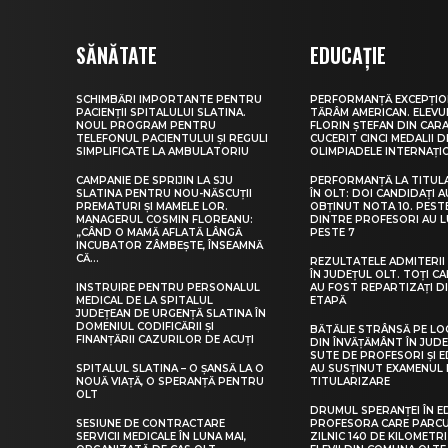
SĂNĂTATE
EDUCAȚIE
SCHIMBĂRI IMPORTANTE PENTRU
PERFORMANȚĂ EXCEPȚIO
PACIENȚII SPITALULUI SLATINA.
TĂRÂM AMERICAN. ELEV
NOUL PROGRAM PENTRU
FLORIN ȘTEFAN DIN CARA
TELEFONUL PACIENTULUI ȘI REGULI
CUCERIT CINCI MEDALII D
SIMPLIFICATE LA AMBULATORIU
OLIMPIADELE INTERNAȚI
CAMPANIE DE SPRIJIN LA SJU
PERFORMANȚĂ LA TITUL
SLATINA PENTRU NOU-NĂSCUȚII
ÎN OLT: DOI CANDIDAȚI A
PREMATURI ȘI MAMELE LOR.
OBȚINUT NOTA 10. PEST
MANAGERUL COSMIN FLOREANU:
DINTRE PROFESORI AU 
„CÂND O MAMĂ AFLATĂ LÂNGĂ
PESTE 7
INCUBATOR ZÂMBEȘTE, ÎNSEAMNĂ
CĂ...
REZULTATELE ADMITERII 
ÎN JUDEȚUL OLT. TOȚI CA
INSTRUIRE PENTRU PERSONALUL
AU FOST REPARTIZAȚI D
MEDICAL DE LA SPITALUL
ETAPĂ
JUDEȚEAN DE URGENȚĂ SLATINA ÎN
DOMENIUL CODIFICĂRII ȘI
BĂTĂLIE STRÂNSĂ PE LO
FINANȚĂRII CAZURILOR DE ACUȚI
DIN ÎNVĂȚĂMÂNT ÎN JUDE
SUTE DE PROFESORI ȘI 
SPITALUL SLATINA – O ȘANSĂ LA O
AU SUSȚINUT EXAMENUL 
NOUĂ VIAȚĂ, O SPERANȚĂ PENTRU
TITULARIZARE
OLT
DRUMUL SPERANȚEI ÎN E
SESIUNE DE CONTRACTARE
PROFESORA CARE PARC
SERVICII MEDICALE ÎN LUNA MAI,
ZILNIC 140 DE KILOMETR