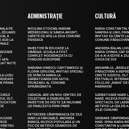
ADMINISTRAȚIE
CULTURĂ
NALĂ PE
NICULINA STOICAN, MARIAN
MARIA CONSTANTIN, 
UL EDUARD
MEDREGONIU ȘI SANDA ARGINT,
SANFIRA ȘI LINO, PRI
CAL A
CAPETE DE AFIȘ LA ZIUA COMUNEI
INVITAȚI SĂ CÂNTE LA
E AUR LA
PRISEACA
COMUNEI PÂRȘCOVEN
ONALE
INVESTIȚIE ÎN EDUCAȚIE LA
ANDREEA BĂLAN, LIVI
ARIZARE
OBÂRȘIA. ȘCOALA A FOST
MARIA GHINEA, CAP DE
U
COMPLET MODERNIZATĂ CU
DE-A XI-A EDIȚIE A ZI
E 46%
FONDURI EUROPENE
OSICA DE JOS
LUAT NOTE
MARIANA IONESCU CĂPITĂNESCU ȘI
ANSAMBLUL „BRÂULE
FLORIN GRIGORE, INVITAȚI SPECIALI
PÂRȘCOVENI A REPR
LA LICEU
DE SFÂNTA MARIA LA
CINSTE JUDEȚUL OLT
NDIDAȚII
SĂRBĂTOAREA DIN SATUL
FESTIVALUL INTERNA
IN PRIMA
FRUNZARU AL COMUNEI
FOLCLOR „MARA” DE 
SPRÂNCENATA
MARMAȚIEI
CURILE
CARACAL ARE UN NOU CENTRU DE
SĂRBĂTOARE MARE L
ȚUL OLT.
COLECTARE A DEȘEURILOR.
MARE. MUZICĂ POPU
EDUCATORI
INVESTIȚIE DE PESTE 3,8 MILIOANE
SPECTACOL DE LASER
DE
LEI FINALIZATĂ PRIN PNRR
ARTIFICII LA CEA DE-A 
ZILEI COMUNEI
PETRECERE CÂMPENEASCĂ DE ZILE
DUCAȚIE.
MARI LA FĂRCAȘELE. ANDREEA
SERBARE CÂMPENEASC
URGE
BĂNICĂ, MUZICĂ POPULARĂ ȘI UN
MARI. IRINA MARIA B
I PENTRU
FOC DE ARTIFICII GRANDIOS DE
CONSTANTIN ȘI LAVIN