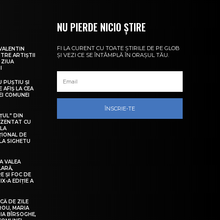
NU PIERDE NICIO ȘTIRE
FI LA CURENT CU TOATE ȘTIRILE DE PE GLOB
VALENTIN
ȘI VEZI CE SE ÎNTÂMPLĂ ÎN ORAȘUL TĂU.
NTRE ARTIȘTII
 ZIUA
I
U PUȘTIU ȘI
 AFIȘ LA CEA
LEI COMUNEI
ÎNSCRIE-TE
ȚUL” DIN
EZENTAT CU
 LA
ȚIONAL DE
LA SIGHETU
A VALEA
LARĂ,
E ȘI FOC DE
IX-A EDIȚIE A
Ă DE ZILE
IROU, MARIA
IA BÎRSOGHE,