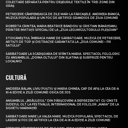
COLECTARE SEPARATĂ PENTRU DEȘEURILE TEXTILE ÎN TREI ZONE DIN
ORAȘ
PETRECERE CÂMPENEASCĂ DE ZILE MARI LA FĂRCAȘELE. ANDREEA BĂNICĂ,
MUZICĂ POPULARĂ ȘI UN FOC DE ARTIFICII GRANDIOS DE ZIUA COMUNEI
ROBERTA CRINTEA, MARIA BEATRICE BĂNDOIU ȘI CRISTIAN BĂNĂȚEANU,
PRINTRE INVITAȚII SPECIALI DE LA „ZIUA LEGUMICULTORULUI PLEȘOIAN”
STOICĂNEȘTIUL ÎMBRACĂ HAINE DE SĂRBĂTOARE. MUZICĂ DE PETRECERE,
ARTIȘTI DE TOP ȘI DISTRACȚIE GARANTATĂ LA „ZIUA COMUNEI – FIII
SATULUI”
SĂRBĂTOARE LA SCĂRIȘOARA DE SFÂNTA MARIA. SPECTACOL FOLCLORIC
CU ANSAMBLUL „DOINA OLTULUI” DIN SLATINA ȘI SURPRIZE PENTRU
LOCALNICI
CULTURĂ
ANDREEA BĂLAN, LIVIU PUȘTIU ȘI MARIA GHINEA, CAP DE AFIȘ LA CEA DE-A
XI-A EDIȚIE A ZILEI COMUNEI OSICA DE JOS
ANSAMBLUL „BRÂULEȚUL” DIN PÂRȘCOVENI A REPREZENTAT CU CINSTE
JUDEȚUL OLT LA FESTIVALUL INTERNAȚIONAL DE FOLCLOR „MARA” DE LA
SIGHETU MARMAȚIEI
SĂRBĂTOARE MARE LA VALEA MARE. MUZICĂ POPULARĂ, SPECTACOL DE
LASERE ȘI FOC DE ARTIFICII LA CEA DE-A IX-A EDIȚIE A ZILEI COMUNEI