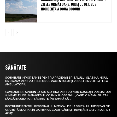
ZILELE URMĂTOARE. JUDEȚUL OLT, SUB
INCIDENȚA A DOUĂ CODURI
SĂNĂTATE
SCHIMBĂRI IMPORTANTE PENTRU PACIENȚII SPITALULUI SLATINA. NOUL
PROGRAM PENTRU TELEFONUL PACIENTULUI ȘI REGULI SIMPLIFICATE LA
AMBULATORIU
CAMPANIE DE SPRIJIN LA SJU SLATINA PENTRU NOU-NĂSCUȚII PREMATURI
ȘI MAMELE LOR. MANAGERUL COSMIN FLOREANU: „CÂND O MAMĂ AFLATĂ
LÂNGĂ INCUBATOR ZÂMBEȘTE, ÎNSEAMNĂ CĂ...
INSTRUIRE PENTRU PERSONALUL MEDICAL DE LA SPITALUL JUDEȚEAN DE
URGENȚĂ SLATINA ÎN DOMENIUL CODIFICĂRII ȘI FINANȚĂRII CAZURILOR DE
ACUȚI