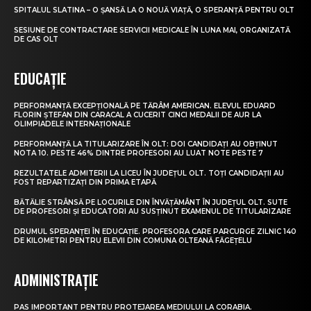
SPITALUL SLATINA – O ȘANSĂ LA O NOUĂ VIAȚĂ, O SPERANȚĂ PENTRU OLT
SESIUNE DE CONTRACTARE SERVICII MEDICALE ÎN LUNA MAI, ORGANIZATĂ
DE CAS OLT
EDUCAȚIE
PERFORMANȚĂ EXCEPȚIONALĂ PE TĂRÂM AMERICAN. ELEVUL EDUARD
FLORIN ȘTEFAN DIN CARACAL A CUCERIT CINCI MEDALII DE AUR LA
OLIMPIADELE INTERNAȚIONALE
PERFORMANȚĂ LA TITULARIZARE ÎN OLT: DOI CANDIDAȚI AU OBȚINUT
NOTA 10. PESTE 46% DINTRE PROFESORI AU LUAT NOTE PESTE 7
REZULTATELE ADMITERII LA LICEU ÎN JUDEȚUL OLT. TOȚI CANDIDAȚII AU
FOST REPARTIZAȚI DIN PRIMA ETAPĂ
BĂTĂLIE STRÂNSĂ PE LOCURILE DIN ÎNVĂȚĂMÂNT ÎN JUDEȚUL OLT. SUTE
DE PROFESORI ȘI EDUCATORI AU SUSȚINUT EXAMENUL DE TITULARIZARE
DRUMUL SPERANȚEI ÎN EDUCAȚIE. PROFESORA CARE PARCURGE ZILNIC 140
DE KILOMETRI PENTRU ELEVII DIN COMUNA OLTEANĂ FĂGEȚELU
ADMINISTRAȚIE
PAS IMPORTANT PENTRU PROTEJAREA MEDIULUI LA CORABIA.