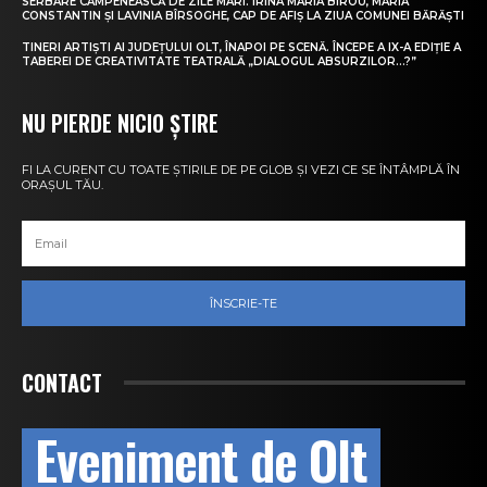
SERBARE CÂMPENEASCĂ DE ZILE MARI. IRINA MARIA BIROU, MARIA
CONSTANTIN ȘI LAVINIA BÎRSOGHE, CAP DE AFIȘ LA ZIUA COMUNEI BĂRĂȘTI
TINERI ARTIȘTI AI JUDEȚULUI OLT, ÎNAPOI PE SCENĂ. ÎNCEPE A IX-A EDIȚIE A
TABEREI DE CREATIVITATE TEATRALĂ „DIALOGUL ABSURZILOR…?”
NU PIERDE NICIO ȘTIRE
FI LA CURENT CU TOATE ȘTIRILE DE PE GLOB ȘI VEZI CE SE ÎNTÂMPLĂ ÎN
ORAȘUL TĂU.
ÎNSCRIE-TE
CONTACT
Eveniment de Olt