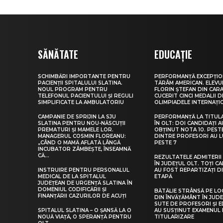
SĂNĂTATE
EDUCAȚIE
SCHIMBĂRI IMPORTANTE PENTRU
PERFORMANȚĂ EXCEPȚIO
PACIENȚII SPITALULUI SLATINA.
TĂRÂM AMERICAN. ELEV
NOUL PROGRAM PENTRU
FLORIN ȘTEFAN DIN CARA
TELEFONUL PACIENTULUI ȘI REGULI
CUCERIT CINCI MEDALII D
SIMPLIFICATE LA AMBULATORIU
OLIMPIADELE INTERNAȚI
CAMPANIE DE SPRIJIN LA SJU
PERFORMANȚĂ LA TITUL
SLATINA PENTRU NOU-NĂSCUȚII
ÎN OLT: DOI CANDIDAȚI A
PREMATURI ȘI MAMELE LOR.
OBȚINUT NOTA 10. PEST
MANAGERUL COSMIN FLOREANU:
DINTRE PROFESORI AU 
„CÂND O MAMĂ AFLATĂ LÂNGĂ
PESTE 7
INCUBATOR ZÂMBEȘTE, ÎNSEAMNĂ
CĂ...
REZULTATELE ADMITERII 
ÎN JUDEȚUL OLT. TOȚI CA
INSTRUIRE PENTRU PERSONALUL
AU FOST REPARTIZAȚI D
MEDICAL DE LA SPITALUL
ETAPĂ
JUDEȚEAN DE URGENȚĂ SLATINA ÎN
DOMENIUL CODIFICĂRII ȘI
BĂTĂLIE STRÂNSĂ PE LO
FINANȚĂRII CAZURILOR DE ACUȚI
DIN ÎNVĂȚĂMÂNT ÎN JUDE
SUTE DE PROFESORI ȘI 
SPITALUL SLATINA – O ȘANSĂ LA O
AU SUSȚINUT EXAMENUL 
NOUĂ VIAȚĂ, O SPERANȚĂ PENTRU
TITULARIZARE