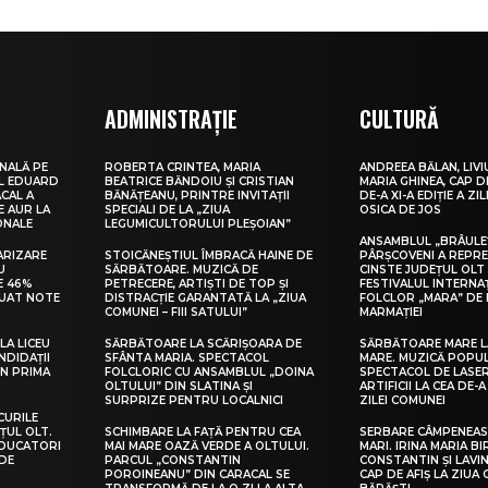
ADMINISTRAȚIE
CULTURĂ
NALĂ PE
ROBERTA CRINTEA, MARIA
ANDREEA BĂLAN, LIVI
UL EDUARD
BEATRICE BĂNDOIU ȘI CRISTIAN
MARIA GHINEA, CAP DE
CAL A
BĂNĂȚEANU, PRINTRE INVITAȚII
DE-A XI-A EDIȚIE A ZI
E AUR LA
SPECIALI DE LA „ZIUA
OSICA DE JOS
ONALE
LEGUMICULTORULUI PLEȘOIAN”
ANSAMBLUL „BRÂULE
ARIZARE
STOICĂNEȘTIUL ÎMBRACĂ HAINE DE
PÂRȘCOVENI A REPR
U
SĂRBĂTOARE. MUZICĂ DE
CINSTE JUDEȚUL OLT
E 46%
PETRECERE, ARTIȘTI DE TOP ȘI
FESTIVALUL INTERNA
LUAT NOTE
DISTRACȚIE GARANTATĂ LA „ZIUA
FOLCLOR „MARA” DE 
COMUNEI – FIII SATULUI”
MARMAȚIEI
LA LICEU
SĂRBĂTOARE LA SCĂRIȘOARA DE
SĂRBĂTOARE MARE L
NDIDAȚII
SFÂNTA MARIA. SPECTACOL
MARE. MUZICĂ POPU
IN PRIMA
FOLCLORIC CU ANSAMBLUL „DOINA
SPECTACOL DE LASER
OLTULUI” DIN SLATINA ȘI
ARTIFICII LA CEA DE-A 
SURPRIZE PENTRU LOCALNICI
ZILEI COMUNEI
CURILE
ȚUL OLT.
SCHIMBARE LA FAȚĂ PENTRU CEA
SERBARE CÂMPENEASC
EDUCATORI
MAI MARE OAZĂ VERDE A OLTULUI.
MARI. IRINA MARIA B
DE
PARCUL „CONSTANTIN
CONSTANTIN ȘI LAVIN
POROINEANU” DIN CARACAL SE
CAP DE AFIȘ LA ZIUA