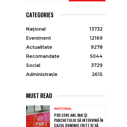
CATEGORIES
Național
13732
Eveniment
12169
Actualitate
9278
Recomandate
5044
Social
3729
Administrație
2615
MUST READ
NAȚIONAL
PSD CERE ANI, MAI ȘI
PARCHETULUI SĂ INTERVINĂ ÎN
CAZUL DOMINIC FRITZ ȘI SĂ