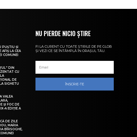
NU PIERDE NICIO ȘTIRE
FI LA CURENT CU TOATE ȘTIRILE DE PE GLOB
U PUȘTIU ȘI
ȘI VEZI CE SE ÎNTÂMPLĂ ÎN ORAȘUL TĂU.
 AFIȘ LA CEA
LEI COMUNEI
ȚUL” DIN
EZENTAT CU
 LA
ȚIONAL DE
LA SIGHETU
ÎNSCRIE-TE
A VALEA
LARĂ,
E ȘI FOC DE
IX-A EDIȚIE A
Ă DE ZILE
IROU, MARIA
IA BÎRSOGHE,
 COMUNEI