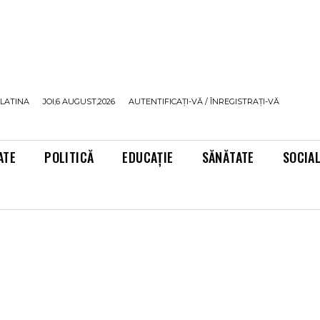
LATINA
JOI,6 AUGUST,2026
AUTENTIFICAȚI-VĂ / ÎNREGISTRAȚI-VĂ
ATE
POLITICĂ
EDUCAȚIE
SĂNĂTATE
SOCIA