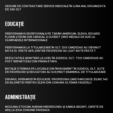
SESIUNE DE CONTRACTARE SERVICII MEDICALE ÎN LUNA MAI, ORGANIZATĂ
DE CAS OLT
EDUCAȚIE
PERFORMANȚĂ EXCEPȚIONALĂ PE TĂRÂM AMERICAN. ELEVUL EDUARD
FLORIN ȘTEFAN DIN CARACAL A CUCERIT CINCI MEDALII DE AUR LA
OLIMPIADELE INTERNAȚIONALE
PERFORMANȚĂ LA TITULARIZARE ÎN OLT: DOI CANDIDAȚI AU OBȚINUT
NOTA 10. PESTE 46% DINTRE PROFESORI AU LUAT NOTE PESTE 7
REZULTATELE ADMITERII LA LICEU ÎN JUDEȚUL OLT. TOȚI CANDIDAȚII AU
FOST REPARTIZAȚI DIN PRIMA ETAPĂ
BĂTĂLIE STRÂNSĂ PE LOCURILE DIN ÎNVĂȚĂMÂNT ÎN JUDEȚUL OLT. SUTE
DE PROFESORI ȘI EDUCATORI AU SUSȚINUT EXAMENUL DE TITULARIZARE
DRUMUL SPERANȚEI ÎN EDUCAȚIE. PROFESORA CARE PARCURGE ZILNIC 140
DE KILOMETRI PENTRU ELEVII DIN COMUNA OLTEANĂ FĂGEȚELU
ADMINISTRAȚIE
NICULINA STOICAN, MARIAN MEDREGONIU ȘI SANDA ARGINT, CAPETE DE
AFIȘ LA ZIUA COMUNEI PRISEACA