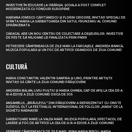
INVESTIȚIE ÎN EDUCAȚIE LA OBÂRȘIA. ȘCOALA A FOST COMPLET
MODERNIZATĂ CU FONDURI EUROPENE
MARIANA IONESCU CĂPITĂNESCU ȘI FLORIN GRIGORE, INVITAȚI SPECIALI DE
SFÂNTA MARIA LA SĂRBĂTOAREA DIN SATUL FRUNZARU AL COMUNEI
SPRÂNCENATA
CARACAL ARE UN NOU CENTRU DE COLECTARE A DEȘEURILOR. INVESTIȚIE
DE PESTE 3,8 MILIOANE LEI FINALIZATĂ PRIN PNRR
PETRECERE CÂMPENEASCĂ DE ZILE MARI LA FĂRCAȘELE. ANDREEA BĂNICĂ,
MUZICĂ POPULARĂ ȘI UN FOC DE ARTIFICII GRANDIOS DE ZIUA COMUNEI
CULTURĂ
MARIA CONSTANTIN, VALENTIN SANFIRA ȘI LINO, PRINTRE ARTIȘTII
INVITAȚI SĂ CÂNTE LA ZIUA COMUNEI PÂRȘCOVENI
ANDREEA BĂLAN, LIVIU PUȘTIU ȘI MARIA GHINEA, CAP DE AFIȘ LA CEA DE-A
XI-A EDIȚIE A ZILEI COMUNEI OSICA DE JOS
ANSAMBLUL „BRÂULEȚUL” DIN PÂRȘCOVENI A REPREZENTAT CU CINSTE
JUDEȚUL OLT LA FESTIVALUL INTERNAȚIONAL DE FOLCLOR „MARA” DE LA
SIGHETU MARMAȚIEI
SĂRBĂTOARE MARE LA VALEA MARE. MUZICĂ POPULARĂ, SPECTACOL DE
LASERE ȘI FOC DE ARTIFICII LA CEA DE-A IX-A EDIȚIE A ZILEI COMUNEI
SERBARE CÂMPENEASCĂ DE ZILE MARI. IRINA MARIA BIROU, MARIA