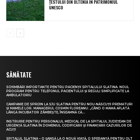
ȚESTULUI DIN OLTENIA ÎN PATRIMONIUL
UNESCO
SĂNĂTATE
SCHIMBĂRI IMPORTANTE PENTRU PACIENȚII SPITALULUI SLATINA. NOUL
PROGRAM PENTRU TELEFONUL PACIENTULUI ȘI REGULI SIMPLIFICATE LA
AMBULATORIU
CAMPANIE DE SPRIJIN LA SJU SLATINA PENTRU NOU-NĂSCUȚII PREMATURI
ȘI MAMELE LOR. MANAGERUL COSMIN FLOREANU: „CÂND O MAMĂ AFLATĂ
LÂNGĂ INCUBATOR ZÂMBEȘTE, ÎNSEAMNĂ CĂ...
INSTRUIRE PENTRU PERSONALUL MEDICAL DE LA SPITALUL JUDEȚEAN DE
URGENȚĂ SLATINA ÎN DOMENIUL CODIFICĂRII ȘI FINANȚĂRII CAZURILOR DE
ACUȚI
SPITALUL SLATINA – O ȘANSĂ LA O NOUĂ VIAȚĂ, O SPERANȚĂ PENTRU OLT