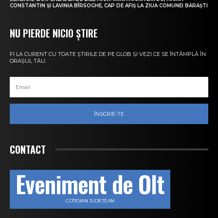
CONSTANTIN ȘI LAVINIA BÎRSOGHE, CAP DE AFIȘ LA ZIUA COMUNEI BĂRĂȘTI
NU PIERDE NICIO ȘTIRE
FI LA CURENT CU TOATE ȘTIRILE DE PE GLOB ȘI VEZI CE SE ÎNTÂMPLĂ ÎN
ORAȘUL TĂU.
ÎNSCRIE-TE
CONTACT
Eveniment de Olt
COTIDIAN JUDEȚEAN