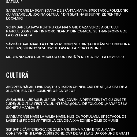
SATULUI”
SĂRBĂTOARE LA SCĂRIȘOARA DE SFÂNTA MARIA. SPECTACOL FOLCLORIC
CU ANSAMBLUL „DOINA OLTULUI” DIN SLATINA ȘI SURPRIZE PENTRU
LOCALNICI
SCHIMBARE LA FAȚĂ PENTRU CEA MAI MARE OAZĂ VERDE A OLTULUI.
PARCUL „CONSTANTIN POROINEANU” DIN CARACAL SE TRANSFORMĂ DE
LA O ZI LA ALTA
SĂRBĂTOARE MARE LA CUNGREA! IONUȚ ȘI DOINIȚA DOLĂNESCU, NICULINA
STOICAN, SHONDY ȘI SHOW DE LASERE LA ZIUA COMUNEI
MODERNIZAREA DRUMURILOR CONTINUĂ ÎN RITM ALERT LA DEVESELU
CULTURĂ
ANDREEA BĂLAN, LIVIU PUȘTIU ȘI MARIA GHINEA, CAP DE AFIȘ LA CEA DE-A
XI-A EDIȚIE A ZILEI COMUNEI OSICA DE JOS
ANSAMBLUL „BRÂULEȚUL” DIN PÂRȘCOVENI A REPREZENTAT CU CINSTE
JUDEȚUL OLT LA FESTIVALUL INTERNAȚIONAL DE FOLCLOR „MARA” DE LA
SIGHETU MARMAȚIEI
SĂRBĂTOARE MARE LA VALEA MARE. MUZICĂ POPULARĂ, SPECTACOL DE
LASERE ȘI FOC DE ARTIFICII LA CEA DE-A IX-A EDIȚIE A ZILEI COMUNEI
SERBARE CÂMPENEASCĂ DE ZILE MARI. IRINA MARIA BIROU, MARIA
CONSTANTIN ȘI LAVINIA BÎRSOGHE, CAP DE AFIȘ LA ZIUA COMUNEI BĂRĂȘTI