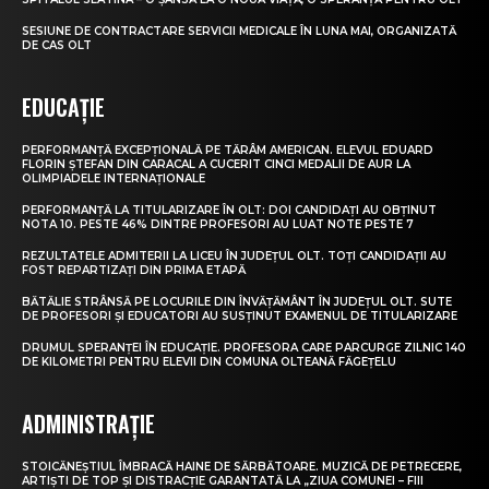
SESIUNE DE CONTRACTARE SERVICII MEDICALE ÎN LUNA MAI, ORGANIZATĂ
DE CAS OLT
EDUCAȚIE
PERFORMANȚĂ EXCEPȚIONALĂ PE TĂRÂM AMERICAN. ELEVUL EDUARD
FLORIN ȘTEFAN DIN CARACAL A CUCERIT CINCI MEDALII DE AUR LA
OLIMPIADELE INTERNAȚIONALE
PERFORMANȚĂ LA TITULARIZARE ÎN OLT: DOI CANDIDAȚI AU OBȚINUT
NOTA 10. PESTE 46% DINTRE PROFESORI AU LUAT NOTE PESTE 7
REZULTATELE ADMITERII LA LICEU ÎN JUDEȚUL OLT. TOȚI CANDIDAȚII AU
FOST REPARTIZAȚI DIN PRIMA ETAPĂ
BĂTĂLIE STRÂNSĂ PE LOCURILE DIN ÎNVĂȚĂMÂNT ÎN JUDEȚUL OLT. SUTE
DE PROFESORI ȘI EDUCATORI AU SUSȚINUT EXAMENUL DE TITULARIZARE
DRUMUL SPERANȚEI ÎN EDUCAȚIE. PROFESORA CARE PARCURGE ZILNIC 140
DE KILOMETRI PENTRU ELEVII DIN COMUNA OLTEANĂ FĂGEȚELU
ADMINISTRAȚIE
STOICĂNEȘTIUL ÎMBRACĂ HAINE DE SĂRBĂTOARE. MUZICĂ DE PETRECERE,
ARTIȘTI DE TOP ȘI DISTRACȚIE GARANTATĂ LA „ZIUA COMUNEI – FIII