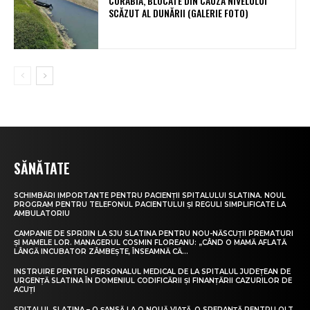
CORABIA, BLOCATE DIN CAUZA NIVELULUI
SCĂZUT AL DUNĂRII (GALERIE FOTO)
SĂNĂTATE
SCHIMBĂRI IMPORTANTE PENTRU PACIENȚII SPITALULUI SLATINA. NOUL
PROGRAM PENTRU TELEFONUL PACIENTULUI ȘI REGULI SIMPLIFICATE LA
AMBULATORIU
CAMPANIE DE SPRIJIN LA SJU SLATINA PENTRU NOU-NĂSCUȚII PREMATURI
ȘI MAMELE LOR. MANAGERUL COSMIN FLOREANU: „CÂND O MAMĂ AFLATĂ
LÂNGĂ INCUBATOR ZÂMBEȘTE, ÎNSEAMNĂ CĂ...
INSTRUIRE PENTRU PERSONALUL MEDICAL DE LA SPITALUL JUDEȚEAN DE
URGENȚĂ SLATINA ÎN DOMENIUL CODIFICĂRII ȘI FINANȚĂRII CAZURILOR DE
ACUȚI
SPITALUL SLATINA – O ȘANSĂ LA O NOUĂ VIAȚĂ, O SPERANȚĂ PENTRU OLT